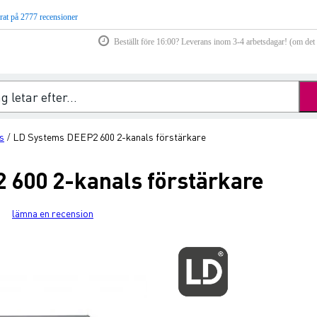
rat på 2777 recensioner
Beställt före 16:00? Leverans inom 3-4 arbetsdagar! (om det f
s
LD Systems DEEP2 600 2-kanals förstärkare
/
600 2-kanals förstärkare
lämna en recension