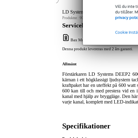
Vill du inte 
du tillåter.
LD Systems DEEP2 600 2-kanals först
privacy poli
Produktnr.:
9000-0058-9554
Servicelöfte
Cookie Instä
Bax Music Garanti
: Denna produkt lever
Denna produkt levereras med 2 års garanti.
Allmänt
Förstärkaren LD Systems DEEP2 600 ä
kärnan i ett högklassigt ljudsystem t
kraftpaket har en uteffekt på 600 wat
600 kan till och med prestera vid en
kanal med hjälp av bryggläge. Den här
varje kanal, komplett med LED-indikat
Specifikationer