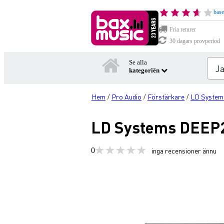
base
Fria returer
30 dagars provperiod
Se alla
kategoriën
Hem
Pro Audio
Förstärkare
LD System
/
/
/
LD Systems DEEP2 
0
inga recensioner ännu