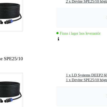
ecificerat
et
,8 kg
Finns i lager hos leverantör
0 x 51,5 x 11,5 cm
ne SPE25/10
1 x LD Systems DEEP2 600
W
W
1