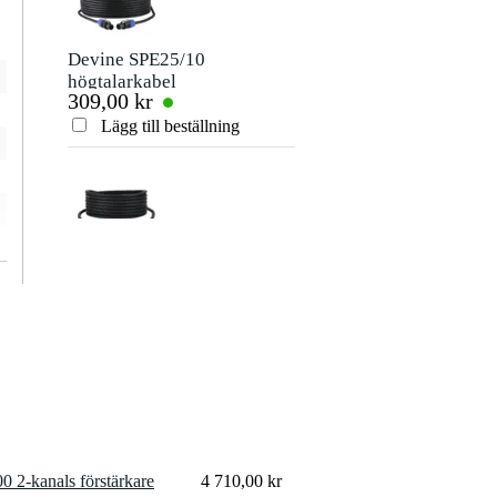
Devine SPE25/10
högtalarkabel
309,00 kr
2x2,5 mm2 10
meter
Lägg till beställning
Devine SPE25/5
högtalarkabel 2x
240,00 kr
2,5mm 5 meter
Lägg till beställning
Procab PSC104
 2-kanals förstärkare
4 710,00 kr
1.5G Fördelardosa