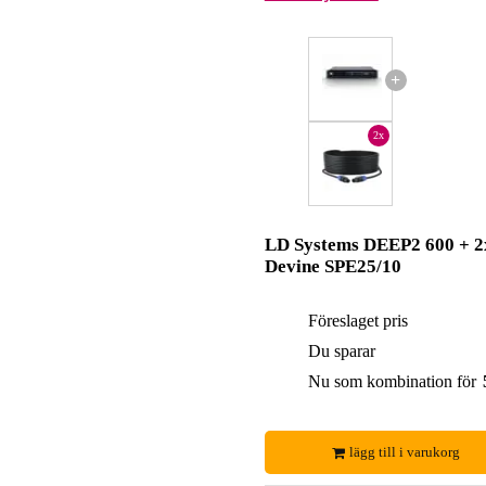
+
2x
LD Systems DEEP2 600 + 2
Devine SPE25/10
Föreslaget pris
Du sparar
Nu som kombination för
lägg till i varukorg