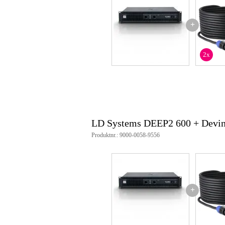
Ljudslinga utgång
osp
Inbyggt filter
ing
+
Vikt och mått inkluderar förpackning
2x
Vikt
12
(inkl. förpackning)
Mått
60,
(inkl. förpackning)
Produktspecifikationer
LD Systems DEEP2 600
LD Systems DEEP2 600 + Devi
Effekt
2 ohm: 2 x 300 W
Produktnr.: 9000-0058-9556
4 ohm: 2 x 400 W
8 ohm: 2 x 300 W
4 ohm överbryggat: 600 
8 ohm överbryggat: 800 
förstärkarklass: H
frekvensområde: 20 - 20000 Hz
+
S/N-förhållande: 105 dB
Harmonisk distorsion (THD): 0,
dämpningsfaktor: >400
Förstärkning: 35 dB