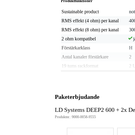
Produktfunktioner
Sustainable product
not
RMS effekt (4 ohm) per kanal
40
RMS effekt (8 ohm) per kanal
30
2 ohm kompatibel
j
Förstärkarklass
H
Antal kanaler förstärkare
2
19 tums rackformat
2 
Förstärkarutgång
lås
Kontakt ingång
X
Försedd med crossover
nej
Paketerbjudande
Inbyggd DSP-processor
nej
LD Systems DEEP2 600 + 2x De
Kylning
osp
Produktnr.: 9000-0058-9555
Stalläge
j
Inbyggda skydd
öve