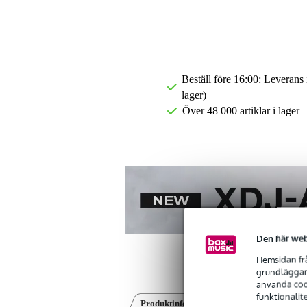
Beställ före 16:00: Leverans
lager)
Över 48 000 artiklar i lager
Den här web
Hemsidan frå
grundläggand
använda cook
funktionalit
Produktinformation
Recensioner
(0)