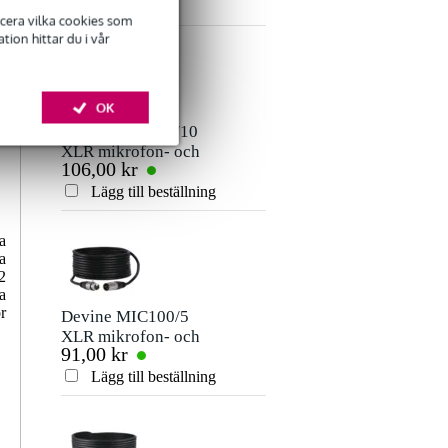
ficera vilka cookies som
ion hittar du i vår
Lämna en recension
Smeknamn
OK
Det finns ännu inga recensioner för denna produkt.
Devine MIC100/10
XLR mikrofon- och
106,00 kr
signalkabel 10
Betyg
meter
Lägg till beställning
Kommentar
a
a
2
a
r
Devine MIC100/5
XLR mikrofon- och
91,00 kr
signalkabel 5 meter
Lägg till beställning
Skicka