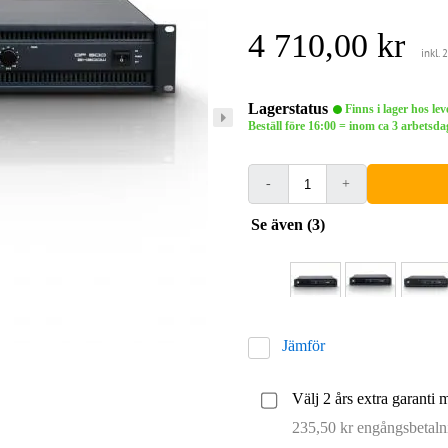
4 710,00 kr
inkl.
Lagerstatus
Finns i lager hos le
Beställ före 16:00 = inom ca 3 arbets
-
+
Se även (3)
Jämför
Välj 2 års extra garanti 
235,50 kr engångsbetaln