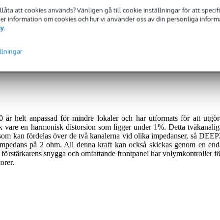
tillåta att cookies används? Vänligen gå till cookie inställningar för att speci
 Mer information om cookies och hur vi använder oss av din personliga informat
ärkare
cy
.
llningar
eras med 2 års garanti.
r helt anpassad för mindre lokaler och har utformats för att utgör
ack vare en harmonisk distorsion som ligger under 1%. Detta tvåkanalig
t som kan fördelas över de två kanalerna vid olika impedanser, så DEEP
 impedans på 2 ohm. All denna kraft kan också skickas genom en end
 förstärkarens snygga och omfattande frontpanel har volymkontroller fö
orer.