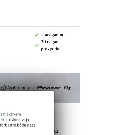
2 års garanti
30 dagars
provperiod
att aktivera
kulle även vilja
 förbättra både dess
ANDRA KÖPTE OCKSÅ