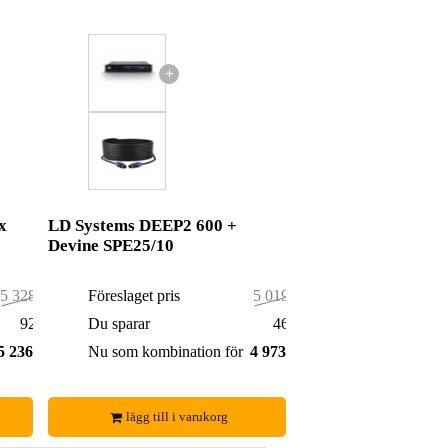
+
x
LD Systems DEEP2 600 +
Devine SPE25/10
5 328,00 kr
Föreslaget pris
5 019,00 kr
92,00 kr
Du sparar
46,00 kr
5 236,00 kr
Nu som kombination för
4 973,00 kr
lägg till i varukorg