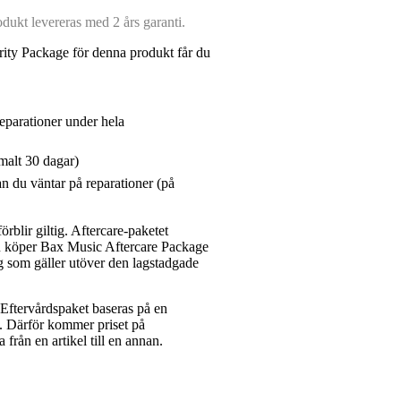
ukt levereras med 2 års garanti.
ity Package för denna produkt får du
reparationer under hela
malt 30 dagar)
n du väntar på reparationer (på
rblir giltig. Aftercare-paketet
du köper Bax Music Aftercare Package
g som gäller utöver den lagstadgade
ftervårdspaket baseras på en
et. Därför kommer priset på
a från en artikel till en annan.