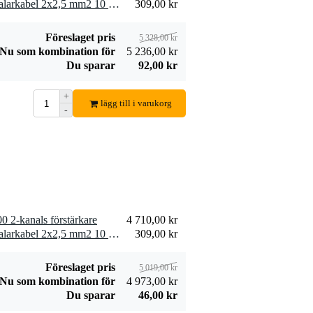
2 x Devine SPE25/10 högtalarkabel 2x2,5 mm2 10 meter
309,00 kr
98,00 kr
med 4 kontakter.
Lägg till beställning
Föreslaget pris
5 328,00 kr
Nu som kombination för
5 236,00 kr
Du sparar
92,00 kr
+
lägg till i varukorg
-
Procab CAB475-G
Power schuko hane
186,00 kr
- schuko hona 5
meter
Lägg till beställning
 2-kanals förstärkare
4 710,00 kr
1 x Devine SPE25/10 högtalarkabel 2x2,5 mm2 10 meter
309,00 kr
Föreslaget pris
5 019,00 kr
Nu som kombination för
4 973,00 kr
Du sparar
46,00 kr