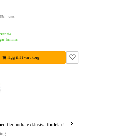
 25% moms
verantör
dagar hemma
lägg till i varukorg
med fler andra exklusiva fördelar!
ing