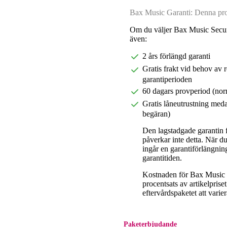
Bax Music Garanti: Denna prod
Om du väljer Bax Music Secur
även:
2 års förlängd garanti
Gratis frakt vid behov av 
garantiperioden
60 dagars provperiod (nor
Gratis låneutrustning meda
begäran)
Den lagstadgade garantin fö
påverkar inte detta. När 
ingår en garantiförlängnin
garantitiden.
Kostnaden för Bax Music E
procentsats av artikelpris
eftervårdspaketet att varier
Paketerbjudande