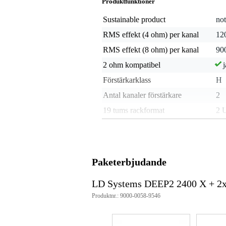
Produktfunktioner
Sustainable product
not
RMS effekt (4 ohm) per kanal
12
RMS effekt (8 ohm) per kanal
90
2 ohm kompatibel
j
Förstärkarklass
H
Antal kanaler förstärkare
2
19 tums rackformat
2 
Förstärkarutgång
lås
Kontakt ingång
X
Försedd med crossover
nej
Paketerbjudande
Inbyggd DSP-processor
nej
LD Systems DEEP2 2400 X + 2x
Kylning
osp
Produktnr.: 9000-0058-9546
Stalläge
j
Inbyggda skydd
öve