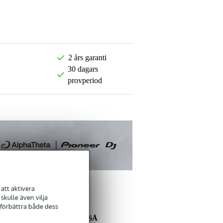
2 års garanti
30 dagars
provperiod
att aktivera
kulle även vilja
 förbättra både dess
ANDRA KÖPTE OCKSÅ