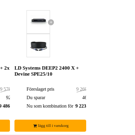
+
+ 2x
LD Systems DEEP2 2400 X +
Devine SPE25/10
9 578,00 kr
Föreslaget pris
9 269,00 kr
92,00 kr
Du sparar
46,00 kr
9 486,00 kr
Nu som kombination för
9 223,00 kr
lägg till i varukorg