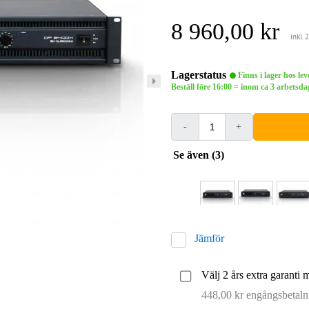
8 960,00 kr
inkl.
Lagerstatus
Finns i lager hos le
Beställ före 16:00 = inom ca 3 arbets
-
+
Se även (3)
Jämför
Välj 2 års extra garanti 
448,00 kr engångsbetaln