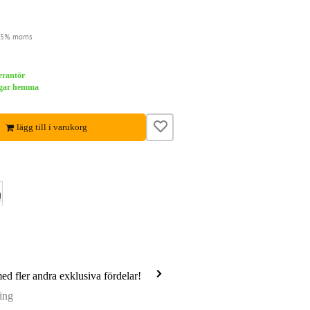
 25% moms
verantör
dagar hemma
lägg till i varukorg
med fler andra exklusiva fördelar!
ing