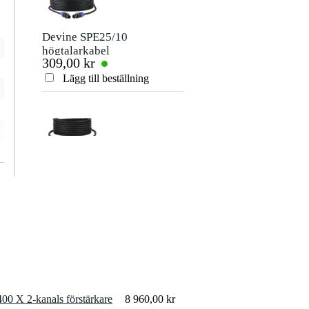
Devine SPE25/10
högtalarkabel
309,00 kr
2x2,5 mm2 10
meter
Lägg till beställning
Devine SPE25/5
högtalarkabel 2x
240,00 kr
2,5mm 5 meter
Lägg till beställning
Procab PSC104
0 X 2-kanals förstärkare
8 960,00 kr
1.5G Fördelardosa