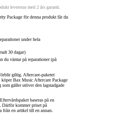
ukt levereras med 2 års garanti.
ity Package för denna produkt får du
reparationer under hela
malt 30 dagar)
n du väntar på reparationer (på
rblir giltig. Aftercare-paketet
du köper Bax Music Aftercare Package
g som gäller utöver den lagstadgade
ftervårdspaket baseras på en
et. Därför kommer priset på
a från en artikel till en annan.