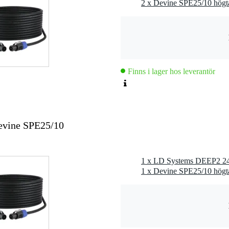
ecificerat
F, LPF
,8 kg
Finns i lager hos leverantör
0 x 50,0 x 50,0 cm
tärkare
evine SPE25/10
1 x LD Systems DEEP2 240
 W
 W
1