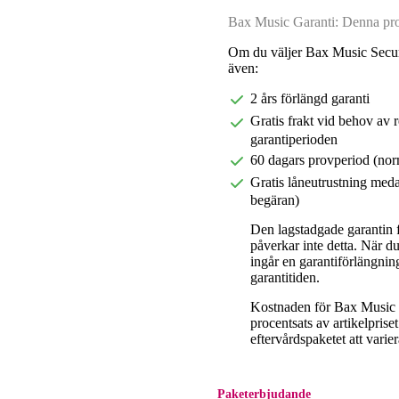
Bax Music Garanti: Denna prod
Om du väljer Bax Music Secur
även:
2 års förlängd garanti
Gratis frakt vid behov av 
garantiperioden
60 dagars provperiod (nor
Gratis låneutrustning meda
begäran)
Den lagstadgade garantin fö
påverkar inte detta. När 
ingår en garantiförlängnin
garantitiden.
Kostnaden för Bax Music E
procentsats av artikelpris
eftervårdspaketet att varier
Paketerbjudande