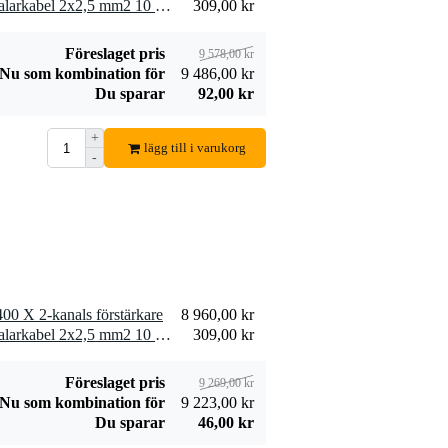
2 x Devine SPE25/10 högtalarkabel 2x2,5 mm2 10 meter
309,00 kr
98,00 kr
med 4 kontakter.
Lägg till beställning
Föreslaget pris
9 578,00 kr
Nu som kombination för
9 486,00 kr
Du sparar
92,00 kr
+
lägg till i varukorg
-
Procab CAB475-G
Power schuko hane
186,00 kr
- schuko hona 5
meter
Lägg till beställning
0 X 2-kanals förstärkare
8 960,00 kr
1 x Devine SPE25/10 högtalarkabel 2x2,5 mm2 10 meter
309,00 kr
Föreslaget pris
9 269,00 kr
Nu som kombination för
9 223,00 kr
Du sparar
46,00 kr