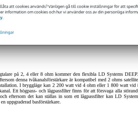
tillåta att cookies används? Vänligen gå till cookie inställningar för att speci
 Mer information om cookies och hur vi använder oss av din personliga informat
örstärkare
cy
.
llningar
eras med 2 års garanti.
ögtalare på 2, 4 eller 8 ohm kommer den flexibla LD Systems DEEP
tersom denna tvåkanalsförstärkare är kompatibel med 2 ohms satellite
stallation. I bryggläge kan 2 200 watt vid 4 ohm eller 1 800 watt vid 
anal. Ett högpass- och lågpassfilter finns för att försvaga alla störand
och eftersom det kan ställas in som ett lågpassfilter kan LD System
en uppgraderad basförstärkare.