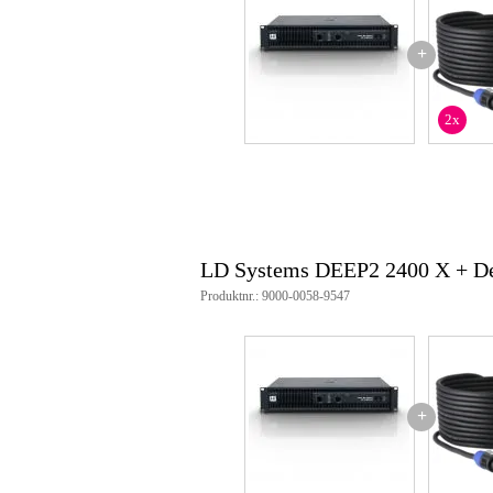
Ljudslinga utgång
osp
Inbyggt filter
HP
+
Vikt och mått inkluderar förpackning
2x
Vikt
19
(inkl. förpackning)
Mått
50,
(inkl. förpackning)
Produktspecifikationer
LD Systems DEEP2 2400 X förs
LD Systems DEEP2 2400 X + D
effekt
2 ohm: 2 x 1200 W
Produktnr.: 9000-0058-9547
4 ohm: 2 x 950 W
8 ohm: 2 x 600 W
4 ohm överbryggat: 2200
8 ohm överbryggat: 1800
förstärkarklass: H
frekvensområde: 20 - 20000 Hz
+
S/N-förhållande: 106 dB
Harmonisk distorsion (THD): 0,
dämpningsfaktor: >450
Förstärkning: 39 dB