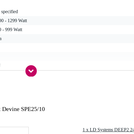
 specified
00 - 1299 Watt
0 - 999 Watt
a
U
bar högtalaranslutning, trådklämma, XLR
LR
 Devine SPE25/10
ecificerat
a
rbelastning, termiskt , kortslutning, clip indikator
1 x LD Systems DEEP2 240