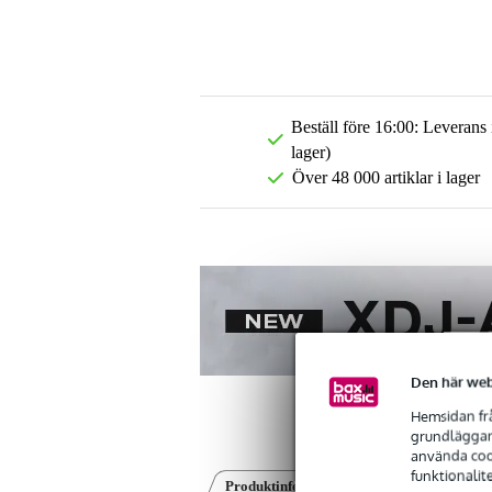
Beställ före 16:00: Leverans
lager)
Över 48 000 artiklar i lager
Den här web
Hemsidan frå
grundläggand
använda cook
funktionalit
Produktinformation
Recensioner
(0)