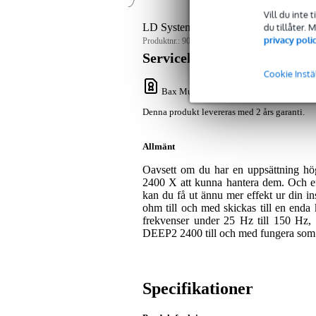
Vill du inte 
du tillåter.
LD Systems DEEP2 2400 X 2-kanals f
privacy poli
Produktnr.:
9000-0058-9545
Servicelöfte
Cookie Instä
Bax Music Garanti
: Denna produkt lever
Denna produkt levereras med 2 års garanti.
Allmänt
Oavsett om du har en uppsättning h
2400 X att kunna hantera dem. Och ef
kan du få ut ännu mer effekt ur din in
ohm till och med skickas till en enda k
frekvenser under 25 Hz till 150 Hz, 
DEEP2 2400 till och med fungera som 
Specifikationer