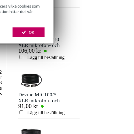
ficera vilka cookies som
ion hittar du i vår
Lämna en recension
Smeknamn
OK
Det finns ännu inga recensioner för denna produkt.
Devine MIC100/10
XLR mikrofon- och
106,00 kr
signalkabel 10
Betyg
meter
Lägg till beställning
Kommentar
2
r
8
e
s
Devine MIC100/5
XLR mikrofon- och
91,00 kr
signalkabel 5 meter
Lägg till beställning
Skicka