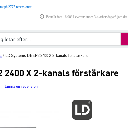
rat på 2777 recensioner
Beställt före 16:00? Leverans inom 3-4 arbetsdagar! (om det f
s
LD Systems DEEP2 2400 X 2-kanals förstärkare
/
2400 X 2-kanals förstärkare
lämna en recension