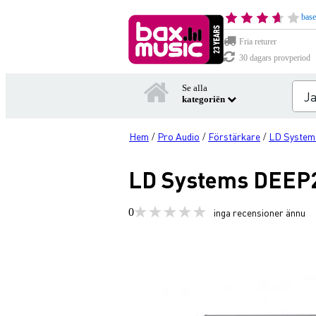
base
Fria returer
30 dagars provperiod
Se alla
kategoriën
Hem
Pro Audio
Förstärkare
LD System
/
/
/
LD Systems DEEP2 
0
inga recensioner ännu