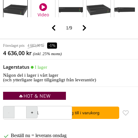
Video
1
/
9
Föreslaget pris
4 683,00 kr
-1%
4 636,00 kr
(inkl. 25% moms)
Lagerstatus
I lager
Någon del i lager i vårt lager
(och ytterligare lager tillgängligt från leverantör)
🔥HOT & NEW
lägg till i varukorg
Beställ nu = leverans onsdag