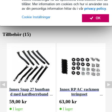
tillåter. Mer information om cookies och hur vi använder oss
av din personliga information hittar du i vår
privacy policy
.
Cookie Inställningar
OK
Tillbehör (15)
Innox Snap 27 buntban
Innox RP AC rackmon
I
d med kardborreband
teringsset
(10st)
59,00 kr
63,00 kr
4
I lager
I lager