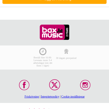
Beställ före 16:00:
30 dagars provperiod
Leverans inom 3-4
arbetsdagar (om det
finns i lager)
Friskrivning
|
Integritetspolicy
|
Cookie-inställningar