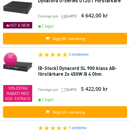
Dynacord U-Series U120:1 Förstärkare
4 642,00 kr
Föreslaget pris
4 683,00 kr
🔥HOT & NEW
I lager
lägg till i varukorg
2 omdömen
Fynd
köp
(B-Stock) Dynacord SL 900 klass AB-
förstärkare 2x 450W @ 4 Ohm
5 422,00 kr
10% EXTRA
Föreslaget pris
7 778,00 kr
RABATT MED
KOD: EXTRA10
I lager
lägg till i varukorg
1 omdöme