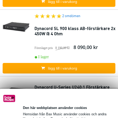
lägg till i varukorg
2 omdömen
Dynacord SL 900 klass AB-förstärkare 2x
450W @ 4 Ohm
8 090,00 kr
Föreslaget pris
8 190,00 kr
I lager
lägg till i varukorg
Dynacord U-Series U240:1 Förstärkare
5 324,00 kr
Föreslaget pris
5 370,00 kr
Den här webbplatsen använder cookies
🔥HOT & NEW
I lager
Hemsidan från Bax Music använder cookies och andra