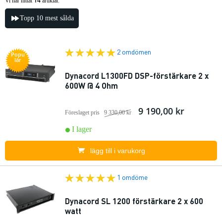
14
Vi har hittat
artiklar.
Topp 10 mest sålda
2 omdömen
Popu
lär
Dynacord L1300FD DSP-förstärkare 2 x
600W @ 4 Ohm
9 190,00 kr
Föreslaget pris
9 330,00 kr
I lager
lägg till i varukorg
1 omdöme
Dynacord SL 1200 förstärkare 2 x 600
watt