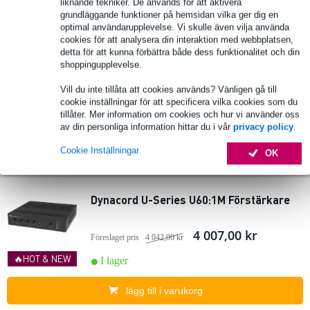
liknande tekniker. De används för att aktivera
lägg till i varukorg
grundläggande funktioner på hemsidan vilka ger dig en
optimal användarupplevelse. Vi skulle även vilja använda
cookies för att analysera din interaktion med webbplatsen,
detta för att kunna förbättra både dess funktionalitet och din
Dynacord U-Series U30:1M Förstärkare
shoppingupplevelse.
Vill du inte tillåta att cookies används? Vänligen gå till
3 383,00 kr
Föreslaget pris
3 412,00 kr
cookie inställningar för att specificera vilka cookies som du
tillåter. Mer information om cookies och hur vi använder oss
🔥HOT & NEW
I lager
av din personliga information hittar du i vår
privacy policy
.
lägg till i varukorg
Cookie Inställningar
OK
Dynacord U-Series U60:1M Förstärkare
4 007,00 kr
Föreslaget pris
4 042,00 kr
🔥HOT & NEW
I lager
lägg till i varukorg