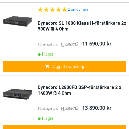
2 omdömen
Dynacord SL 1800 Klass H-förstärkare 2x
900W @ 4 Ohm
11 690,00 kr
Föreslaget pris
11 790,00 kr
I lager
lägg till i varukorg
Dynacord L2800FD DSP-förstärkare 2 x
1400W @ 4 Ohm
13 890,00 kr
Föreslaget pris
14 090,00 kr
I lager