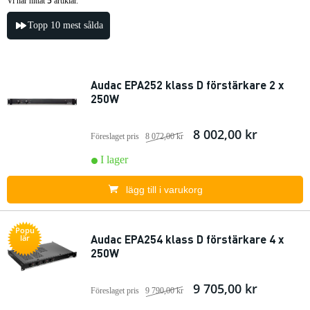
5
Vi har hittat
artiklar.
Topp 10 mest sålda
Audac EPA252 klass D förstärkare 2 x
250W
8 002,00 kr
Föreslaget pris
8 072,00 kr
I lager
lägg till i varukorg
Popu
Audac EPA254 klass D förstärkare 4 x
lär
250W
9 705,00 kr
Föreslaget pris
9 790,00 kr