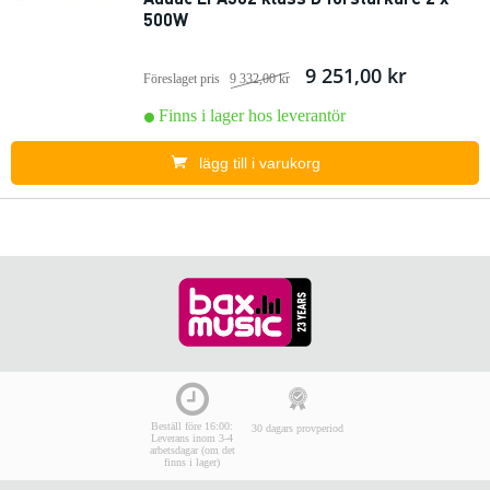
500W
9 251,00 kr
Föreslaget pris
9 332,00 kr
Finns i lager hos leverantör
lägg till i varukorg
Beställ före 16:00:
30 dagars provperiod
Leverans inom 3-4
arbetsdagar (om det
finns i lager)