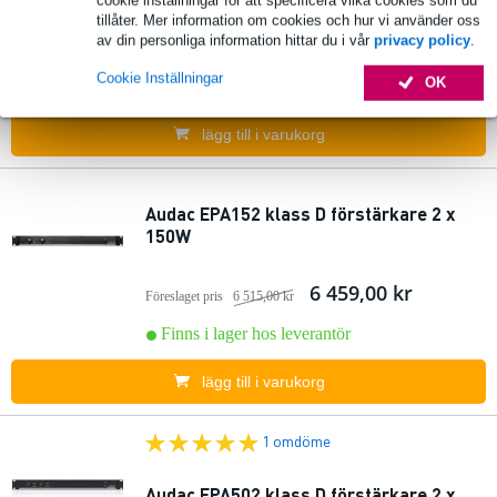
tillåter. Mer information om cookies och hur vi använder oss
av din personliga information hittar du i vår
privacy policy
.
3 803,00 kr
Föreslaget pris
3 836,00 kr
Cookie Inställningar
OK
Finns i lager hos leverantör
lägg till i varukorg
Audac EPA152 klass D förstärkare 2 x
150W
6 459,00 kr
Föreslaget pris
6 515,00 kr
Finns i lager hos leverantör
lägg till i varukorg
1 omdöme
Audac EPA502 klass D förstärkare 2 x