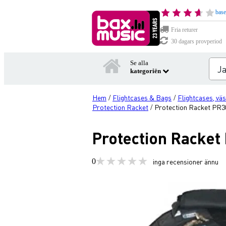
base
Fria returer
30 dagars provperiod
Se alla
kategoriën
Hem
Flightcases & Bags
Flightcases, väs
/
/
Protection Racket
Protection Racket PR30
/
Protection Racket
0
inga recensioner ännu