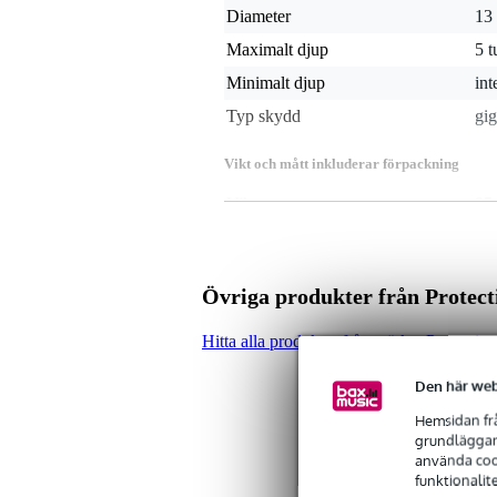
Diameter
13
Maximalt djup
5 
Minimalt djup
int
Typ skydd
gi
Vikt och mått inkluderar förpackning
Vikt
954
(inkl. förpackning)
Mått
40,
(inkl. förpackning)
Produktspecifikationer
Övriga produkter från Protect
typ: fodral för piccolo-skarptru
mycket stark och 100% vattenavv
Hitta alla produkter från märket Protectio
Propadd
Propile fleece på insidan
Den här web
dragkedjor och sömmar
Hemsidan frå
vävband
grundläggand
blixtlås med dragflikar
använda cook
handtag
funktionalit
bagagetagg