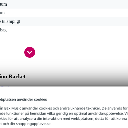
 tum
tum
e tillämpligt
gbag
.5 gr
0 x 40,0 x 19,0 cm
ion Racket
mma
isande Racketex (600 denier polyester)
n Racket
bplatsen använder cookies
n Bax Music använder cookies och andra liknande tekniker. De används för 
e funktioner på hemsidan vilka ger dig en optimal användarupplevelse. Vi s
ies för att analysera din interaktion med webbplatsen, detta för att kunna
et och din shoppingupplevelse.