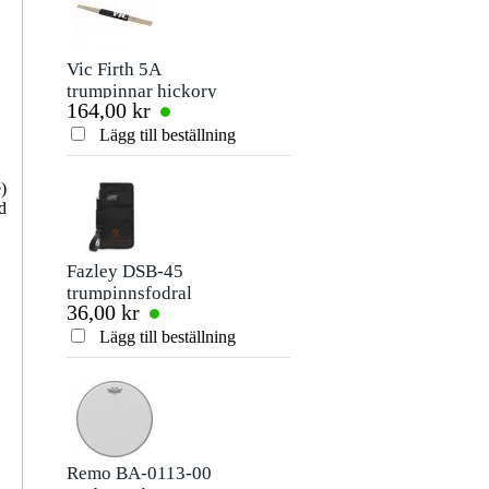
Vic Firth 5A
Pearl S-1030
trumpinnar hickory
virvelstativ
164,00 kr
2 660,00 kr
med trädruva
Lägg till beställning
Lägg till beställn
)
d
Fazley DSB-45
Remo BE-0313-00
trumpinnsfodral
Emperor Klar 13
36,00 kr
245,00 kr
tum
Lägg till beställning
Lägg till beställn
Remo BA-0113-00
Gibraltar Hardware