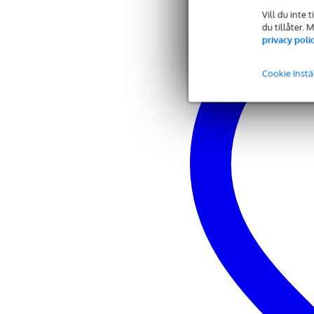
mått: 13 x 5"
Vill du inte 
vikt: mindre än 1 kg
du tillåter.
privacy poli
Cookie Instä