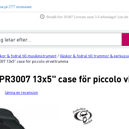
rat på 2777 recensioner
Beställt före 16:00? Leverans inom 3-4 arbetsdagar! (om det f
kor & fodral till musikinstrument
Väskor & fodral till trummor & perkuss
/
07 13x5" case för piccolo virveltrumma
 PR3007 13x5" case för piccolo 
lämna en recension