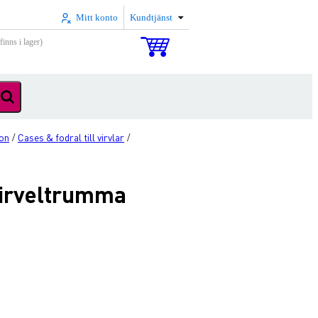
Mitt konto
Kundtjänst
inns i lager)
ion
Cases & fodral till virvlar
/
/
virveltrumma