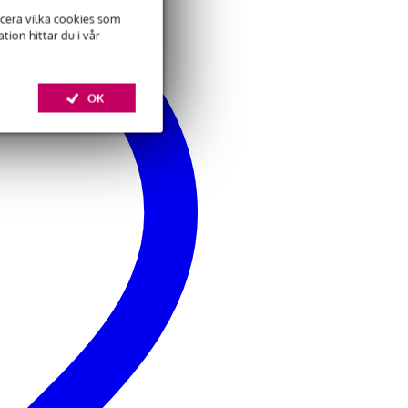
ficera vilka cookies som
ion hittar du i vår
Gibraltar Hardware
OK
4706 virvelstativ
850,00 kr
Lägg till beställning