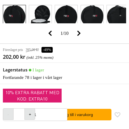
1
/
10
Föreslaget pris
395,00 kr
-49%
202,00 kr
(inkl. 25% moms)
Lagerstatus
I lager
Fortfarande 78 i lager i vårt lager
10% EXTRA RABATT MED
KOD: EXTRA10
lägg till i varukorg