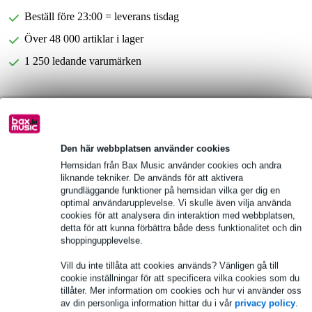
Beställ före 23:00 = leverans tisdag
Över 48 000 artiklar i lager
1 250 ledande varumärken
Produktinformation
Gator Fodral GP-1405.5SD
Den här webbplatsen använder cookies
bärväska för 14 x 5,5 tums virveltrumma
Hemsidan från Bax Music använder cookies och andra
material: slitstark nylon
liknande tekniker. De används för att aktivera
grundläggande funktioner på hemsidan vilka ger dig en
Fullständiga specifikationer
optimal användarupplevelse. Vi skulle även vilja använda
cookies för att analysera din interaktion med webbplatsen,
detta för att kunna förbättra både dess funktionalitet och din
Se även (1)
shoppingupplevelse.
Vill du inte tillåta att cookies används? Vänligen gå till
cookie inställningar för att specificera vilka cookies som du
tillåter. Mer information om cookies och hur vi använder oss
av din personliga information hittar du i vår
privacy policy
.