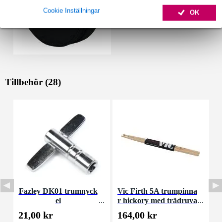
Cookie Inställningar
OK
Tillbehör (28)
Fazley DK01 trumnyck
Vic Firth 5A trumpinna
R
el
r hickory med trädruva
a
21,00 kr
164,00 kr
2