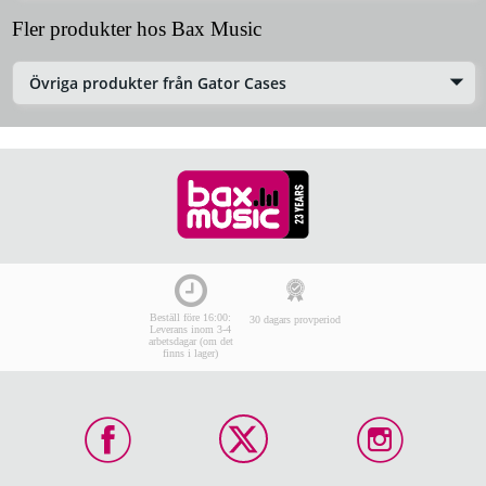
Fler produkter hos Bax Music
Övriga produkter från Gator Cases
Beställ före 16:00:
30 dagars provperiod
Leverans inom 3-4
arbetsdagar (om det
finns i lager)