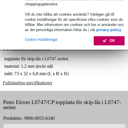
shoppingupplevelse.
Beställ före 23:00 = leverans tisdag
Vill du inte tillåta att cookies används? Vänligen gå till
Över 48 000 artiklar i lager
cookie inställningar för att specificera vilka cookies som du
tillåter. Mer information om cookies och hur vi använder oss
1 250 ledande varumärken
av din personliga information hittar du i vår
privacy policy
.
Cookie Inställningar
OK
Produktinformation
topplatta för skip-lås i L0747-serien
material: 1,2 mm tjockt stål
mått: 73 x 32 x 6,8 mm (L x B x H)
Fullständiga specifikationer
Penn Elcom L0747/CP topplatta för skip-lås i L0747-
serien
Produktnr.:
9000-0055-6340