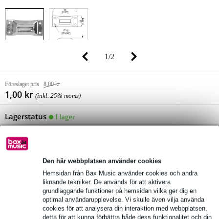
1
/
2
Föreslaget pris
8,00 kr
1,00 kr
(inkl. 25% moms)
Lagerstatus
I lager
Fortfarande 4 i lager i vårt lager
(och fortfarande 2535 i lager hos leverantör)
10% EXTRA RABATT MED
Den här webbplatsen använder cookies
KOD: EXTRA10
Hemsidan från Bax Music använder cookies och andra
liknande tekniker. De används för att aktivera
grundläggande funktioner på hemsidan vilka ger dig en
optimal användarupplevelse. Vi skulle även vilja använda
lägg till i varukorg
cookies för att analysera din interaktion med webbplatsen,
detta för att kunna förbättra både dess funktionalitet och din