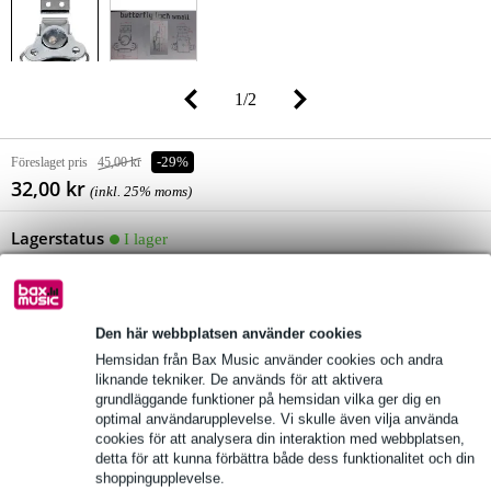
1
/
2
Föreslaget pris
45,00 kr
-29%
32,00 kr
(inkl. 25% moms)
Lagerstatus
I lager
Fortfarande 17 i lager i vårt lager
(och det finns fortfarande gott om lager hos leverantören)
Den här webbplatsen använder cookies
lägg till i varukorg
Hemsidan från Bax Music använder cookies och andra
liknande tekniker. De används för att aktivera
grundläggande funktioner på hemsidan vilka ger dig en
optimal användarupplevelse. Vi skulle även vilja använda
Beställ före 23:00 = leverans måndag
cookies för att analysera din interaktion med webbplatsen,
detta för att kunna förbättra både dess funktionalitet och din
Över 48 000 artiklar i lager
shoppingupplevelse.