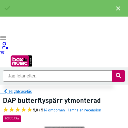
×
Flightcaselås
DAP butterflyspärr ytmonterad
5,0 / 5
14 omdömen
lämna en recension
POPULÄRA