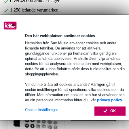
Över 48 000 artiklar i lager
1 250 ledande varumärken
Produktinformation
Den här webbplatsen använder cookies
typ: spakstängning
Hemsidan från Bax Music använder cookies och andra
material: pressgjuten zink
liknande tekniker. De används för att aktivera
grundläggande funktioner på hemsidan vilka ger dig en
ytbehandling: pulverlackerad
optimal användarupplevelse. Vi skulle även vilja använda
cookies för att analysera din interaktion med webbplatsen,
Fullständiga specifikationer
detta för att kunna förbättra både dess funktionalitet och din
shoppingupplevelse.
Tillbehör (7)
Vill du inte tillåta att cookies används? Vänligen gå till
cookie inställningar för att specificera vilka cookies som du
tillåter. Mer information om cookies och hur vi använder oss
av din personliga information hittar du i vår
privacy policy
.
Cookie Inställningar
OK