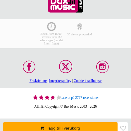
Beställ före 16:00:
30 dagars provperiod
Leverans inom 3-4
arbetsdagar (om det
finns i lager)
Friskrivning
|
Integritetspolicy
|
Cookie-inställningar
baserat på 2777 recensioner
Allmän Copyright © Bax Music 2003 - 2026
lägg till i varukorg