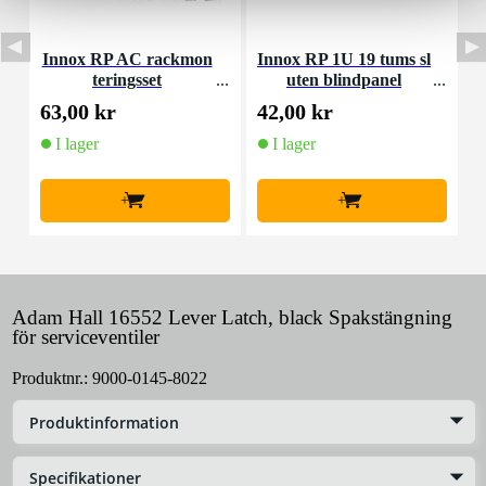
Innox RP AC rackmon
Innox RP 1U 19 tums sl
teringsset
uten blindpanel
M
63,00 kr
42,00 kr
4
I lager
I lager
+
+
Adam Hall 16552 Lever Latch, black Spakstängning
för serviceventiler
Produktnr.:
9000-0145-8022
Produktinformation
Specifikationer