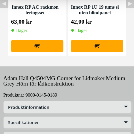
Innox RP AC rackmon
Innox RP 1U 19 tums sl
teringsset
uten blindpanel
M
63,00 kr
42,00 kr
4
I lager
I lager
+
+
Adam Hall Q4504MG Corner for Lidmaker Medium
Grey Hörn för lådkonstruktion
Produktnr.:
9000-0145-0189
Produktinformation
Specifikationer