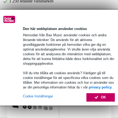
1 250 ledande varumärken
Produktinformation
Den här webbplatsen använder cookies
produkttyp: EasyCase System
Hemsidan från Bax Music använder cookies och andra
typ: hörn
liknande tekniker. De används för att aktivera
material: PA6
grundläggande funktioner på hemsidan vilka ger dig en
optimal användarupplevelse. Vi skulle även vilja använda
Fullständiga specifikationer
cookies för att analysera din interaktion med webbplatsen,
detta för att kunna förbättra både dess funktionalitet och din
shoppingupplevelse.
Tillbehör (7)
Vill du inte tillåta att cookies används? Vänligen gå till
cookie inställningar för att specificera vilka cookies som du
tillåter. Mer information om cookies och hur vi använder oss
av din personliga information hittar du i vår
privacy policy
.
Cookie Inställningar
OK