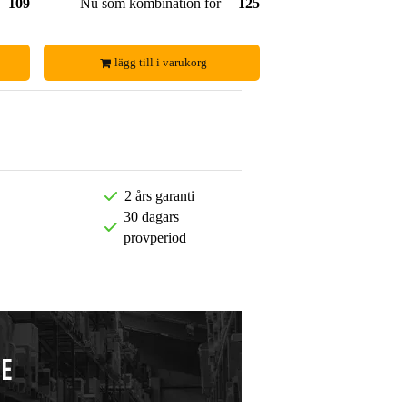
109,00 kr
Nu som kombination för
125,00 kr
lägg till i varukorg
2 års garanti
30 dagars
provperiod