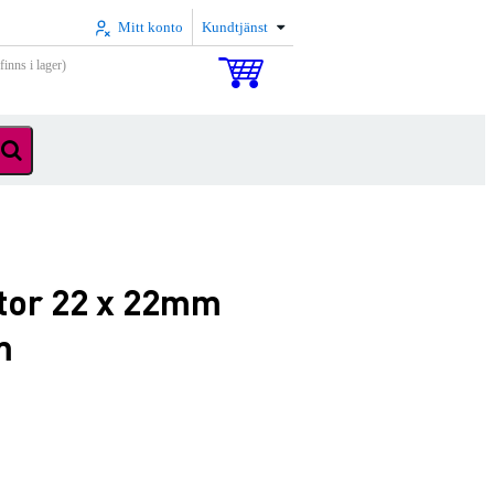
Mitt konto
Kundtjänst
inns i lager)
tor 22 x 22mm
m