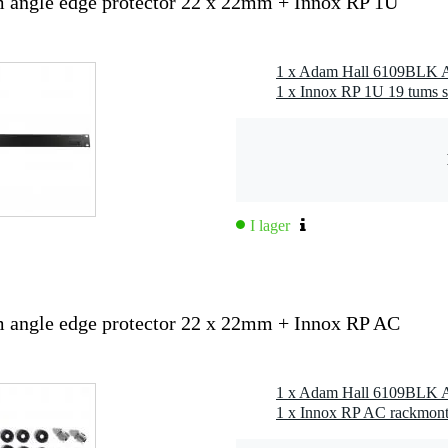
angle edge protector 22 x 22mm + Innox RP 1U
5 x 3,0 x 2,5 cm
1 x Innox RP 1U 19 tums s
I lager
angle edge protector 22 x 22mm + Innox RP AC
1 x Innox RP AC rackmont