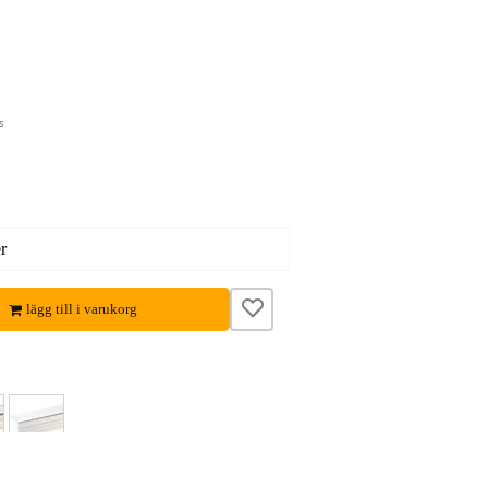
s
r
lägg till i varukorg