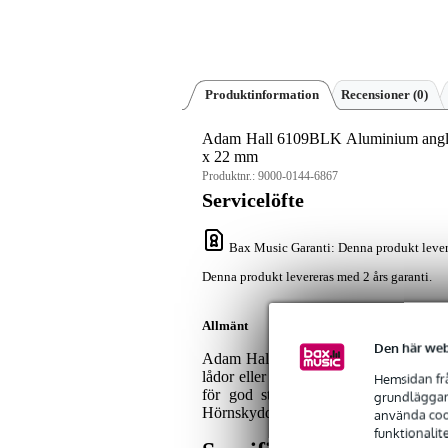
Produktinformation
Recensioner
(0)
Adam Hall 6109BLK Aluminium angle 
x 22 mm
Produktnr.:
9000-0144-6867
Servicelöfte
Bax Music Garanti
: Denna produkt lever
Denna produkt levereras med 2 års garanti.
Allmänt
Den här web
Adam Hall Hardware 6109BLK är ett h
lådor eller ramar. Profilen har en lä
Hemsidan frå
för god stabilitet. Den är anodiserad
grundläggand
Hörnskyddet är lätt, väger 0,158 kg per 
använda cook
funktionalit