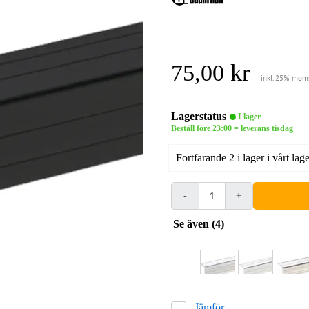
75,00 kr
inkl. 25% mom
Lagerstatus
I lager
Beställ före 23:00 = leverans tisdag
Fortfarande 2 i lager i vårt lage
-
+
Se även (4)
Jämför