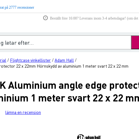
rat på 2777 recensioner
Beställt före 16:00? Leverans inom 3-4 arbetsdagar! (om det f
rial
Flightcase vinkellister
Adam Hall
/
/
/
otector 22 x 22mm Hörnskydd av aluminium 1 meter svart 22 x 22 mm
K Aluminium angle edge protec
inium 1 meter svart 22 x 22 m
lämna en recension