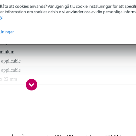
tillåta att cookies används? Vänligen gå till cookie inställningar för att speci
 Mer information om cookies och hur vi använder oss av din personliga informat
cy
.
 specified
llningar
ner profile
 applicable
uminium
 applicable
 applicable
 x 22 mm
m
5 mm
rt
5 gr