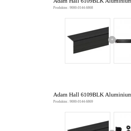
Adam Hall 6109BLK Aluminium 
Mått
99,
(inkl. förpackning)
Produktnr.: 9000-0144-6868
Produktspecifikationer
material: aluminium
yta: anodiserad
färg: svart
+
längd: 1000 mm
läggningslängd: 22 mm
materialtjocklek: 1,5 mm
vikt per meter: 0,158 kg
Adam Hall 6109BLK Aluminium 
Produktnr.: 9000-0144-6869