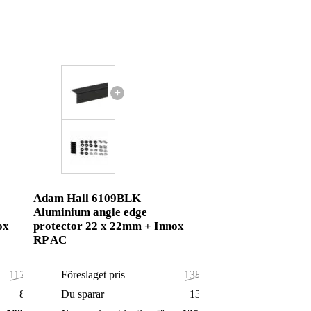
+
Adam Hall 6109BLK
Aluminium angle edge
ox
protector 22 x 22mm + Innox
RP AC
117,00 kr
Föreslaget pris
138,00 kr
8,00 kr
Du sparar
13,00 kr