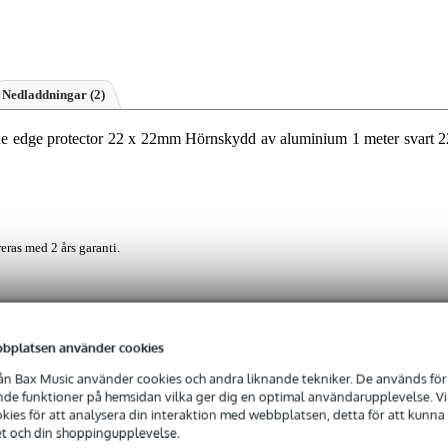
Nedladdningar (2)
edge protector 22 x 22mm Hörnskydd av aluminium 1 meter svart 2
eras med 2 års garanti.
bplatsen använder cookies
örnskydd i aluminium som är utformat för att skydda hörnen på din
ngd på 1 meter, en lägglängd på 22 mm och en materialtjocklek på 1,5 m
n Bax Music använder cookies och andra liknande tekniker. De används för 
 för en hållbar, svart finish som passar perfekt till olika designer
e funktioner på hemsidan vilka ger dig en optimal användarupplevelse. Vi s
meter, och ger ett perfekt skydd för hörn i alla typer av konstruktioner.
ies för att analysera din interaktion med webbplatsen, detta för att kunna
et och din shoppingupplevelse.