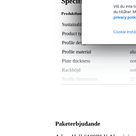
Specifikationer
Vill du inte 
du tillåter.
Produktfunktioner
privacy poli
Sustainable product
not
Cookie Instä
Product type
cor
Profile design
not
Profile material
al
Plate thickness
not
Rackhöjd
not
Profile dimensions
22
Längd
1 
Material thickness
1.
Färg
sva
Vikt och mått inkluderar förpackning
Paketerbjudande
Vikt
15
(inkl. förpackning)