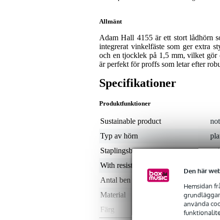
Allmänt
Adam Hall 4155 är ett stort lådhörn s
integrerat vinkelfäste som ger extra st
och en tjocklek på 1,5 mm, vilket gör d
är perfekt för proffs som letar efter robus
Specifikationer
Produktfunktioner
Sustainable product
not
Typ av hörn
pla
Staplingsbar
nej
With resistance
j
Den här web
Antal ben
1
Hemsidan frå
grundläggand
Material
stå
använda cook
Färg
alu
funktionalit