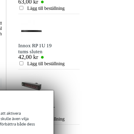
63,00 kr
550,00 kr
rackbelysning 1U
Betyg
vit
Lägg till beställning
Lägg till beställn
Kommentar
t
l
h
Innox RP 1U 19
tums sluten
42,00 kr
blindpanel
Lägg till beställning
Skicka
Innox Power
Switch 8 MKII 8-
437,00 kr
Way DJ Switch
att aktivera
kulle även vilja
Lägg till beställning
 förbättra både dess