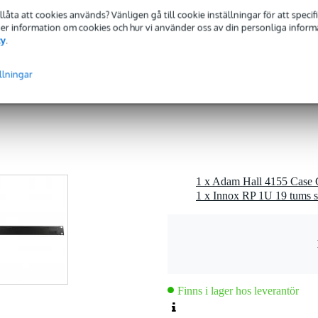
tillåta att cookies används? Vänligen gå till cookie inställningar för att speci
 Mer information om cookies och hur vi använder oss av din personliga informat
cy
.
gr
5 x 12,0 x 8,0 cm
llningar
1 x Adam Hall 4155 Case C
mm
1 x Innox RP 1U 19 tums s
Finns i lager hos leverantör