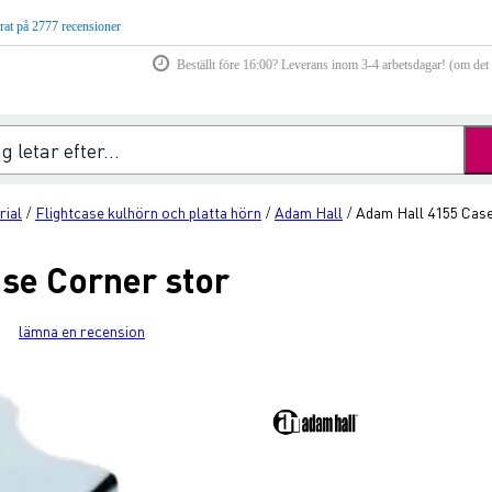
rat på 2777 recensioner
Beställt före 16:00? Leverans inom 3-4 arbetsdagar! (om det f
rial
Flightcase kulhörn och platta hörn
Adam Hall
Adam Hall 4155 Case
/
/
/
se Corner stor
lämna en recension