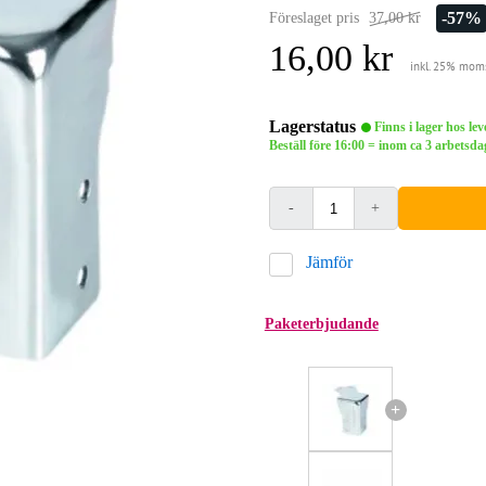
-57%
Föreslaget pris
37,00 kr
16,00 kr
inkl. 25% mom
Lagerstatus
Finns i lager hos le
Beställ före 16:00 = inom ca 3 arbets
-
+
Jämför
Paketerbjudande
+