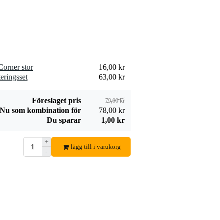
FP02Q-3U
2 361,00 kr
ventilationsenhet 2
fläktar 3U
Lägg till beställning
orner stor
16,00 kr
eringsset
63,00 kr
Föreslaget pris
79,00 kr
Nu som kombination för
78,00 kr
Du sparar
1,00 kr
+
lägg till i varukorg
-