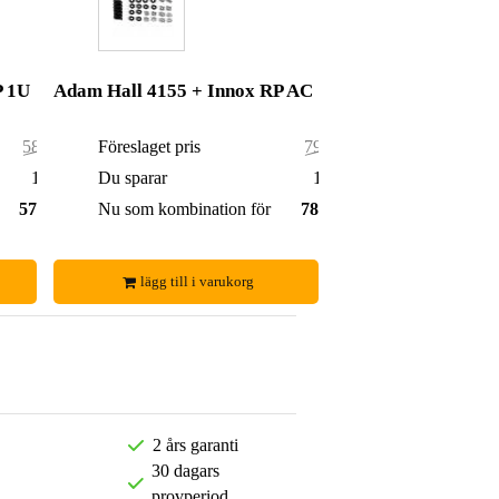
P 1U
Adam Hall 4155 + Innox RP AC
58,00 kr
Föreslaget pris
79,00 kr
1,00 kr
Du sparar
1,00 kr
57,00 kr
Nu som kombination för
78,00 kr
lägg till i varukorg
2 års garanti
30 dagars
provperiod