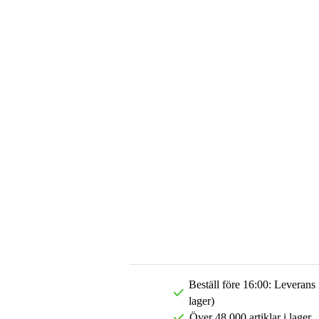
Beställ före 16:00: Leverans
lager)
Över 48 000 artiklar i lager