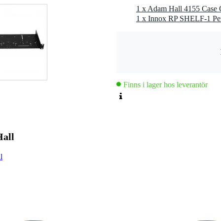
1 x Adam Hall 4155 Case C
1 x Innox RP SHELF-1 Per
Finns i lager hos leverantör
Hall
l