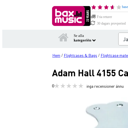
base
Fria returer
30 dagars provperiod
Se alla
kategoriën
Hem
Flightcases & Bags
Flightcase mate
/
/
Adam Hall 4155 Ca
0
inga recensioner ännu