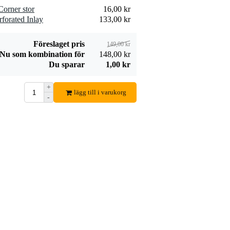
orner stor
16,00 kr
forated Inlay
133,00 kr
Föreslaget pris
149,00 kr
Nu som kombination för
148,00 kr
Du sparar
1,00 kr
+
lägg till i varukorg
-