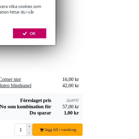
ficera vilka cookies som
ion hittar du i vår
Innox RP 1U8X 19
tums panel till 8 x
OK
69,00 kr
D-storleks chassin
Lägg till beställning
orner stor
16,00 kr
Innox RP SHELF-1
luten blindpanel
42,00 kr
Perforated Inlay
133,00 kr
Lägg till beställning
Föreslaget pris
58,00 kr
Nu som kombination för
57,00 kr
Du sparar
1,00 kr
+
lägg till i varukorg
-
Penn Elcom