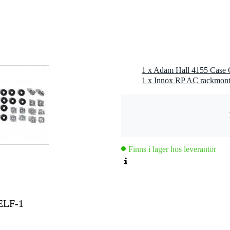
1 x Adam Hall 4155 Case C
1 x Innox RP AC rackmont
Finns i lager hos leverantör
ELF-1