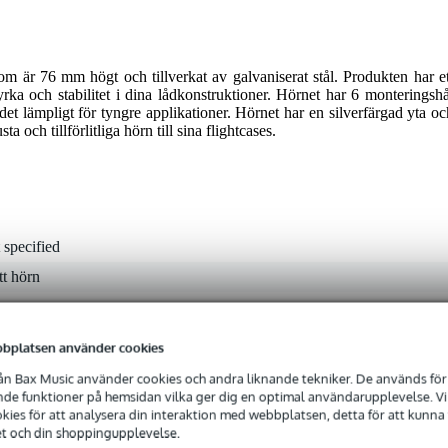
om är 76 mm högt och tillverkat av galvaniserat stål. Produkten har et
yrka och stabilitet i dina lådkonstruktioner. Hörnet har 6 monteringshå
et lämpligt för tyngre applikationer. Hörnet har en silverfärgad yta oc
ta och tillförlitliga hörn till sina flightcases.
 specified
tt hörn
a
bplatsen använder cookies
n Bax Music använder cookies och andra liknande tekniker. De används för 
e funktioner på hemsidan vilka ger dig en optimal användarupplevelse. Vi s
l
ies för att analysera din interaktion med webbplatsen, detta för att kunna
minium/stål/silver
et och din shoppingupplevelse.