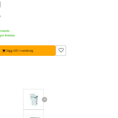
s
verantör
dagar hemma
lägg till i varukorg
+