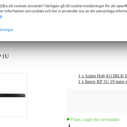
tillåta att cookies används? Vänligen gå till cookie inställningar för att speci
 Mer information om cookies och hur vi använder oss av din personliga informat
cy
.
gr
 x 3,7 x 3,5 cm
llningar
P 1U
1 x Adam Hall 4113BLK Bo
1 x Innox RP 1U 19 tums s
d
Finns i lager hos leverantör