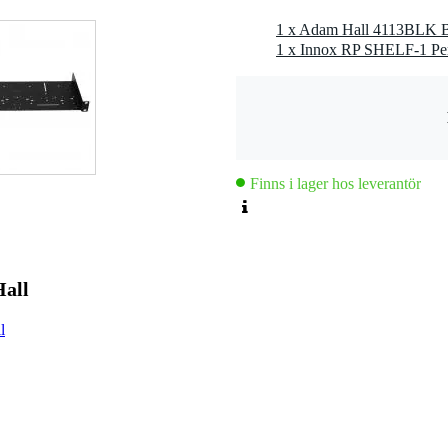
1 x Adam Hall 4113BLK Bo
1 x Innox RP SHELF-1 Per
Finns i lager hos leverantör
Hall
l