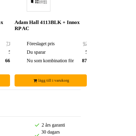
ox
Adam Hall 4113BLK + Innox
RP AC
71,00 kr
Föreslaget pris
92,00 kr
5,00 kr
Du sparar
5,00 kr
66,00 kr
Nu som kombination för
87,00 kr
lägg till i varukorg
2 års garanti
30 dagars