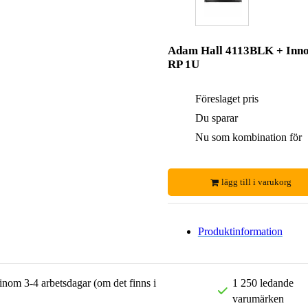
Adam Hall 4113BLK + Inn
RP 1U
Föreslaget pris
Du sparar
Nu som kombination för
lägg till i varukorg
Produktinformation
 inom 3-4 arbetsdagar (om det finns i
1 250 ledande
varumärken