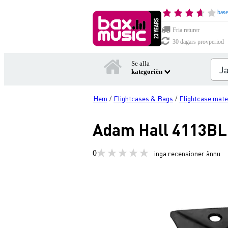
base
Fria returer
30 dagars provperiod
Se alla
kategoriën
Hem
Flightcases & Bags
Flightcase mate
/
/
Adam Hall 4113BLK
0
inga recensioner ännu