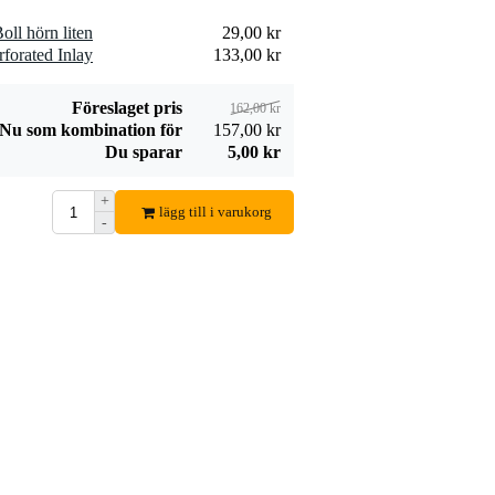
ll hörn liten
29,00 kr
forated Inlay
133,00 kr
Föreslaget pris
162,00 kr
Nu som kombination för
157,00 kr
Du sparar
5,00 kr
+
lägg till i varukorg
-