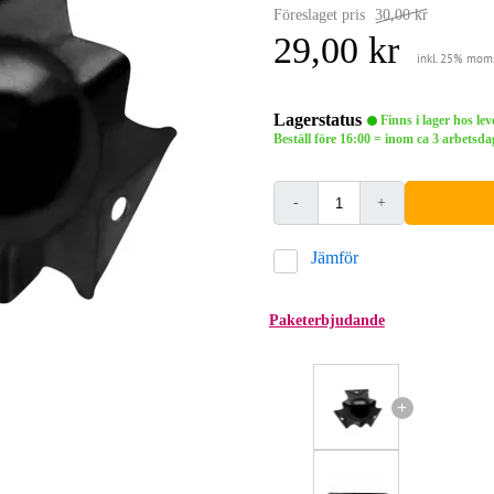
Föreslaget pris
30,00 kr
29,00 kr
inkl. 25% mom
Lagerstatus
Finns i lager hos le
Beställ före 16:00 = inom ca 3 arbets
-
+
Jämför
Paketerbjudande
+