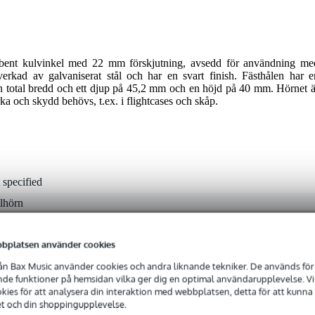
bent kulvinkel med 22 mm förskjutning, avsedd för användning me
erkad av galvaniserat stål och har en svart finish. Fästhålen har e
n total bredd och ett djup på 45,2 mm och en höjd på 40 mm. Hörnet ä
yrka och skydd behövs, t.ex. i flightcases och skåp.
 specified
lhörn
bplatsen använder cookies
a
n Bax Music använder cookies och andra liknande tekniker. De används för 
e funktioner på hemsidan vilka ger dig en optimal användarupplevelse. Vi s
l
ies för att analysera din interaktion med webbplatsen, detta för att kunna
et och din shoppingupplevelse.
rt