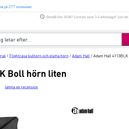
rat på 2777 recensioner
Beställt före 16:00? Leverans inom 3-4 arbetsdagar! (om det f
rial
Flightcase kulhörn och platta hörn
Adam Hall
Adam Hall 4113BLK B
/
/
/
 Boll hörn liten
lämna en recension