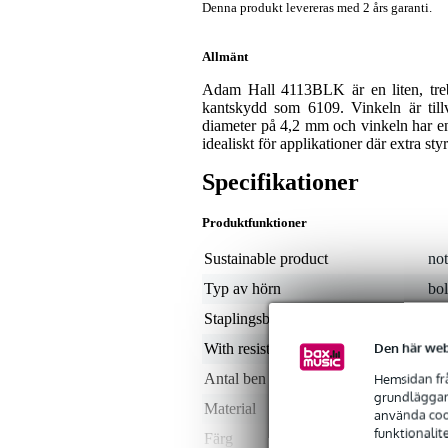
Denna produkt levereras med 2 års garanti.
Allmänt
Adam Hall 4113BLK är en liten, tre
kantskydd som 6109. Vinkeln är tillv
diameter på 4,2 mm och vinkeln har e
idealiskt för applikationer där extra st
Specifikationer
Produktfunktioner
Sustainable product
not
Typ av hörn
bol
Staplingsbar
nej
Den här web
With resistance
j
Hemsidan frå
Antal ben
3
grundläggand
Material
stå
använda cook
funktionalit
Färg
sva