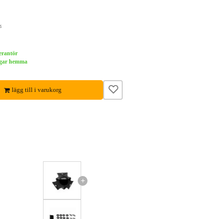
s
verantör
dagar hemma
lägg till i varukorg
+