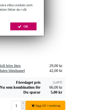
ficera vilka cookies som
ion hittar du i vår
Innox RP 1U8X 19
tums panel till 8 x
OK
69,00 kr
D-storleks chassin
Lägg till beställning
ll hörn liten
29,00 kr
Innox RP SHELF-1
luten blindpanel
42,00 kr
Perforated Inlay
133,00 kr
Lägg till beställning
Föreslaget pris
71,00 kr
Nu som kombination för
66,00 kr
Du sparar
5,00 kr
+
lägg till i varukorg
-