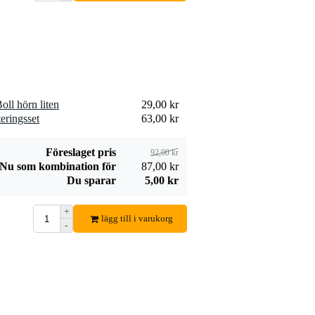
Penn Elcom
FP02Q-3U
2 358,00 kr
ventilationsenhet 2
fläktar 3U
Lägg till beställning
ll hörn liten
29,00 kr
eringsset
63,00 kr
Föreslaget pris
92,00 kr
Nu som kombination för
87,00 kr
Du sparar
5,00 kr
+
lägg till i varukorg
-