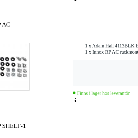
P AC
1 x Adam Hall 4113BLK Bo
1 x Innox RP AC rackmont
Finns i lager hos leverantör
P SHELF-1