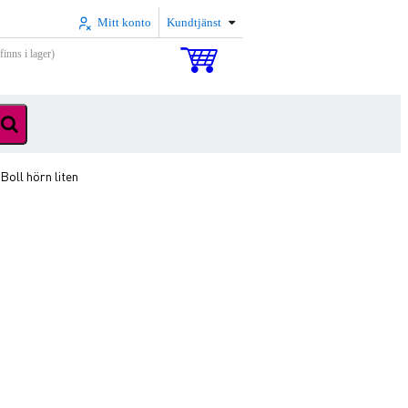
Mitt konto
Kundtjänst
inns i lager)
oll hörn liten