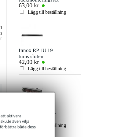
63,00 kr
490,00 kr
rackbelysning 1U
Betyg
vit
Lägg till beställning
Lägg till beställn
Kommentar
d
n
r
Innox RP 1U 19
tums sluten
42,00 kr
blindpanel
Lägg till beställning
Skicka
Innox Power
Switch 8 MKII 8-
att aktivera
437,00 kr
Way DJ Switch
kulle även vilja
Lägg till beställning
 förbättra både dess