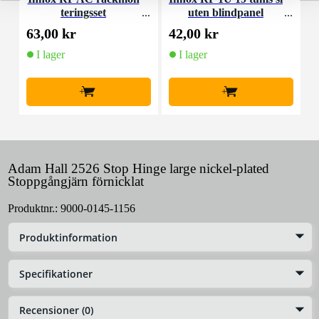
teringsset
uten blindpanel
M
63,00 kr
42,00 kr
4
I lager
I lager
+
+
Adam Hall 2526 Stop Hinge large nickel-plated
Stoppgångjärn förnicklat
Produktnr.:
9000-0145-1156
Produktinformation
Specifikationer
Recensioner (0)