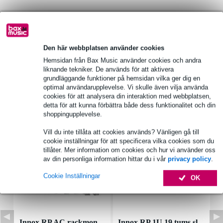
Produktinformation
Produkttyp: gångjärn
Den här webbplatsen använder cookies
Material: stål
Hemsidan från Bax Music använder cookies och andra
Ytbehandling: förnicklad
liknande tekniker. De används för att aktivera
grundläggande funktioner på hemsidan vilka ger dig en
Fullständiga specifikationer
optimal användarupplevelse. Vi skulle även vilja använda
cookies för att analysera din interaktion med webbplatsen,
detta för att kunna förbättra både dess funktionalitet och din
Tillbehör (7)
shoppingupplevelse.
Vill du inte tillåta att cookies används? Vänligen gå till
cookie inställningar för att specificera vilka cookies som du
tillåter. Mer information om cookies och hur vi använder oss
av din personliga information hittar du i vår
privacy policy
.
Cookie Inställningar
OK
Innox RP AC rackmon
Innox RP 1U 19 tums sl