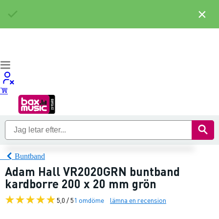
×
Buntband
Adam Hall VR2020GRN buntband
kardborre 200 x 20 mm grön
5,0 / 5
1 omdöme
lämna en recension