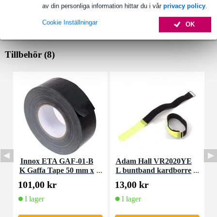
av din personliga information hittar du i vår
privacy policy
.
Cookie Inställningar
OK
Tillbehör (8)
Innox ETA GAF-01-B
Adam Hall VR2020YE
P
K Gaffa Tape 50 mm x
L buntband kardborre
c
50 m svart
200 x 20 mm gul
101,00 kr
13,00 kr
2
I lager
I lager