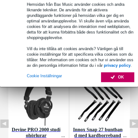
Hemsidan från Bax Music använder cookies och andra
Produktinformation
liknande tekniker. De används för att aktivera
grundläggande funktioner på hemsidan vilka ger dig en
kablage kit
optimal användarupplevelse. Vi skulle även vilja använda
lämplig för: SOMA Ornament-8
cookies för att analysera din interaktion med webbplatsen,
detta för att kunna förbättra både dess funktionalitet och din
typ: klämkablar (krokodilklämma)
shoppingupplevelse.
Fullständiga specifikationer
Vill du inte tillåta att cookies används? Vänligen gå till
cookie inställningar för att specificera vilka cookies som du
tillåter. Mer information om cookies och hur vi använder oss
Tillbehör (36)
av din personliga information hittar du i vår
privacy policy
.
Cookie Inställningar
OK
Devine PRO 2000 studi
Innox Snap 27 buntban
D
ohörlurar
d med kardborreband