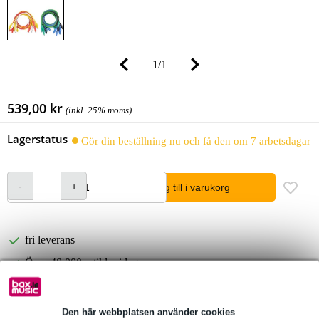
1
/
1
539,00 kr
(inkl. 25% moms)
Lagerstatus
Gör din beställning nu och få den om 7 arbetsdagar
lägg till i varukorg
fri leverans
Över 48 000 artiklar i lager
1 250 ledande varumärken
Den här webbplatsen använder cookies