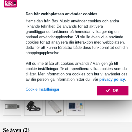
Den här webbplatsen använder cookies
Välj 2 års extra garanti med fler andra exklusiva
Hemsidan från Bax Music använder cookies och andra
fördelar!
liknande tekniker. De används för att aktivera
58,95 kr engångsbetalning
grundläggande funktioner på hemsidan vilka ger dig en
optimal användarupplevelse. Vi skulle även vilja använda
cookies för att analysera din interaktion med webbplatsen,
Produktinformation
detta för att kunna förbättra både dess funktionalitet och din
shoppingupplevelse.
produkttyp: jordkabel för PowerCore-system
Vill du inte tillåta att cookies används? Vänligen gå till
kabellängd: 5 m
cookie inställningar för att specificera vilka cookies som du
trådsektion: 25 mm²
tillåter. Mer information om cookies och hur vi använder oss
av din personliga information hittar du i vår
privacy policy
.
Fullständiga specifikationer
Cookie Inställningar
OK
Se även (4)
Se även (2)