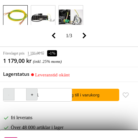
1
/
3
Föreslaget pris
1 191,00 kr
-1%
1 179,00 kr
(inkl. 25% moms)
Lagerstatus
Leveranstid okänt
lägg till i varukorg
fri leverans
Över 48 000 artiklar i lager
1 250 ledande varumärken