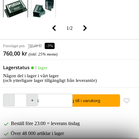
1
/
2
Föreslaget pris
780,00 kr
-3%
760,00 kr
(inkl. 25% moms)
Lagerstatus
I lager
Någon del i lager i vårt lager
(och ytterligare lager tillgängligt från leverantör)
lägg till i varukorg
Beställ före 23:00 = leverans tisdag
Över 48 000 artiklar i lager