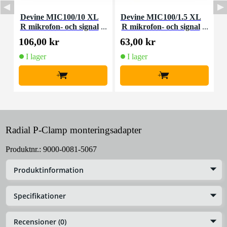
Devine MIC100/10 XL
Devine MIC100/1.5 XL
D
R mikrofon- och signal
R mikrofon- och signal
m
kabel 10 meter
kabel 1,5 meter
106,00 kr
63,00 kr
9
I lager
I lager
+
+
Radial P-Clamp monteringsadapter
Produktnr.:
9000-0081-5067
Produktinformation
Specifikationer
Recensioner (0)