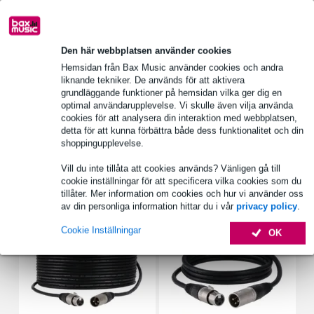
1 250 ledande varumärken
Den här webbplatsen använder cookies
Produktinformation
Hemsidan från Bax Music använder cookies och andra
liknande tekniker. De används för att aktivera
fixeringsklämma
grundläggande funktioner på hemsidan vilka ger dig en
för bord, skrivbord, podium eller 19" rack
optimal användarupplevelse. Vi skulle även vilja använda
cookies för att analysera din interaktion med webbplatsen,
material: stål
detta för att kunna förbättra både dess funktionalitet och din
Fullständiga specifikationer
shoppingupplevelse.
Vill du inte tillåta att cookies används? Vänligen gå till
cookie inställningar för att specificera vilka cookies som du
Tillbehör (8)
tillåter. Mer information om cookies och hur vi använder oss
av din personliga information hittar du i vår
privacy policy
.
Cookie Inställningar
OK