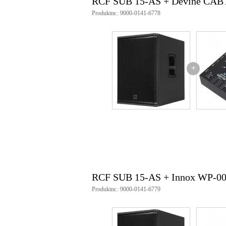
RCF SUB 15-AS + Devine CABT
Mått
65,
Produktnr.: 9000-0141-6778
(inkl. förpackning)
Produktspecifikationer
RCF SUB 15-AS
aktiv subwoofer
+
effekt: 1100 W RMS, 2200 W t
SPL: 133 dB
frekvensomfång: 35 - 400 Hz
bra komplement till en högtalare
mått: 59 x 59 x 42 cm
vikt: 30,10 kg
RCF SUB 15-AS + Innox WP-0
Produktnr.: 9000-0141-6779