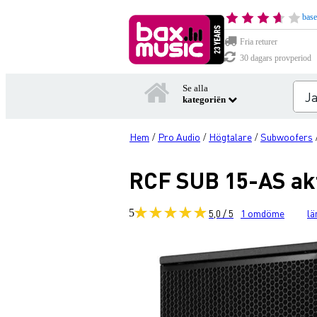
base
Fria returer
30 dagars provperiod
Se alla
kategoriën
Hem
Pro Audio
Högtalare
Subwoofers
/
/
/
RCF SUB 15-AS ak
5
5,0 / 5
1
omdöme
lä