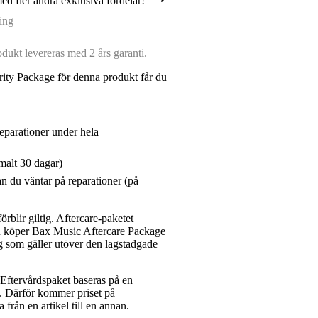
med fler andra exklusiva fördelar!
ing
ukt levereras med 2 års garanti.
ity Package för denna produkt får du
reparationer under hela
malt 30 dagar)
n du väntar på reparationer (på
rblir giltig. Aftercare-paketet
du köper Bax Music Aftercare Package
g som gäller utöver den lagstadgade
ftervårdspaket baseras på en
et. Därför kommer priset på
a från en artikel till en annan.