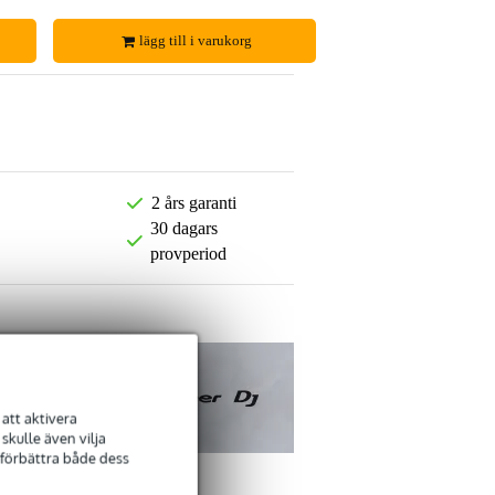
lägg till i varukorg
2 års garanti
30 dagars
provperiod
att aktivera
kulle även vilja
 förbättra både dess