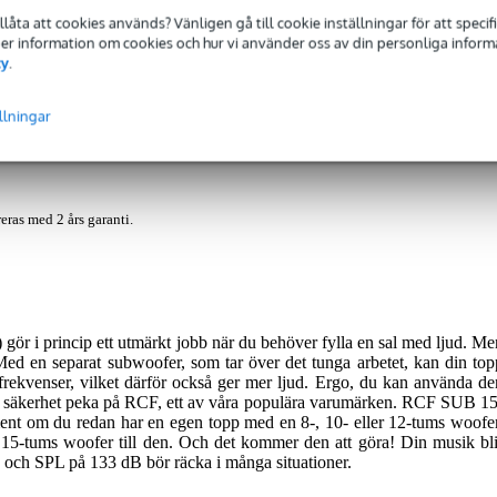
tillåta att cookies används? Vänligen gå till cookie inställningar för att speci
 Mer information om cookies och hur vi använder oss av din personliga informat
cy
.
Nedladdningar (1)
llningar
eras med 2 års garanti.
gör i princip ett utmärkt jobb när du behöver fylla en sal med ljud. Me
 Med en separat subwoofer, som tar över det tunga arbetet, kan din top
 frekvenser, vilket därför också ger mer ljud. Ergo, du kan använda de
 säkerhet peka på RCF, ett av våra populära varumärken. RCF SUB 15
ent om du redan har en egen topp med en 8-, 10- eller 12-tums woofer
t 15-tums woofer till den. Och det kommer den att göra! Din musik bli
, och SPL på 133 dB bör räcka i många situationer.