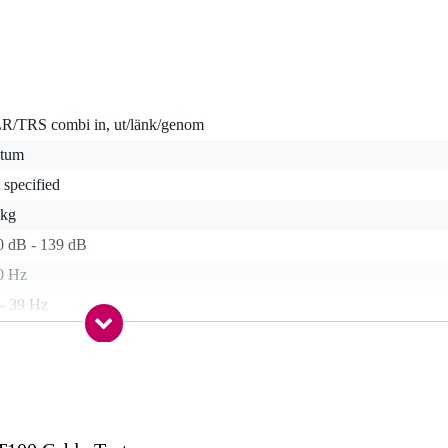
R/TRS combi in, ut/länk/genom
 tum
 specified
 kg
0 dB - 139 dB
0 Hz
 - 39 Hz
00 - 3000 Watt
,0 kg