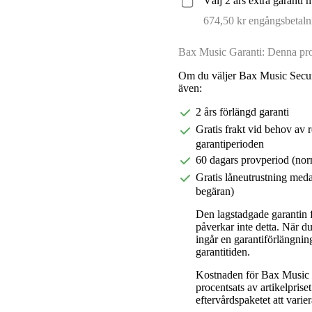
Välj 2 års extra garanti 
674,50 kr engångsbetaln
Bax Music Garanti: Denna prod
Om du väljer Bax Music Secur
även:
2 års förlängd garanti
Gratis frakt vid behov av 
garantiperioden
60 dagars provperiod (nor
Gratis låneutrustning meda
begäran)
Den lagstadgade garantin fö
påverkar inte detta. När 
ingår en garantiförlängnin
garantitiden.
Kostnaden för Bax Music E
procentsats av artikelpris
eftervårdspaketet att varier