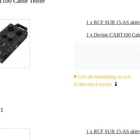
100 Cable Tester
0 x 65,0 x 47,5 cm
1 x RCF SUB 15-AS aktiv
1 x Devine CABT100 Cable
opp
 med 8-, 10- eller 12-tums woofer
Gör din beställning nu och
få den om 4 veckor
01
1 x RCF SUB 15-AS aktiv