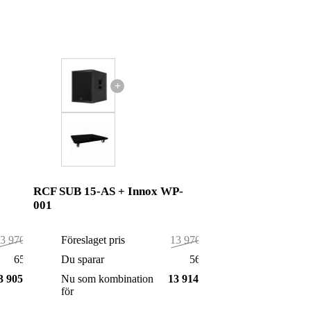
+
RCF SUB 15-AS + Innox WP-
001
3 970,00 kr
Föreslaget pris
13 970,00 kr
65,00 kr
Du sparar
56,00 kr
3 905,00 kr
Nu som kombination
13 914,00 kr
för