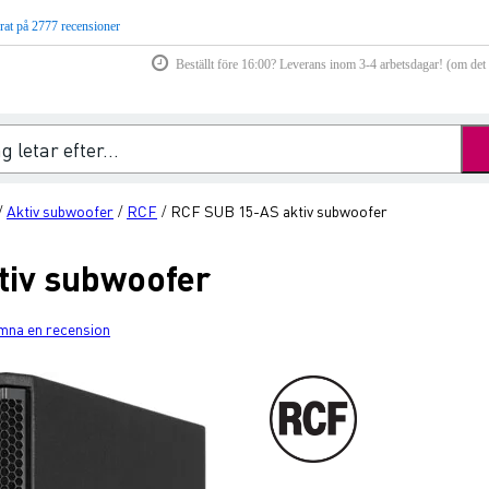
rat på 2777 recensioner
Beställt före 16:00? Leverans inom 3-4 arbetsdagar! (om det f
Aktiv subwoofer
RCF
RCF SUB 15-AS aktiv subwoofer
/
/
/
tiv subwoofer
mna en recension