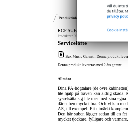
Vill du inte 
du tillåter.
privacy poli
Produktinformation
Recensioner
(1)
Cookie Instä
RCF SUB 15-AS aktiv subwoofer
Produktnr.:
9000-0141-6669
Servicelöfte
Bax Music Garanti
: Denna produkt lever
Denna produkt levereras med 2 års garanti.
Allmänt
Dina PA-högtalare (de övre kabinetten) 
lite hjälp på traven kan aldrig skada.
sysselsätta sig lite mer med sina egna
där suben mycket bra. Och vi kan med
AS, till exempel. Ett utmärkt komplem
Den här suben lägger sedan till en fe
mycket tjockare, fylligare och varmare