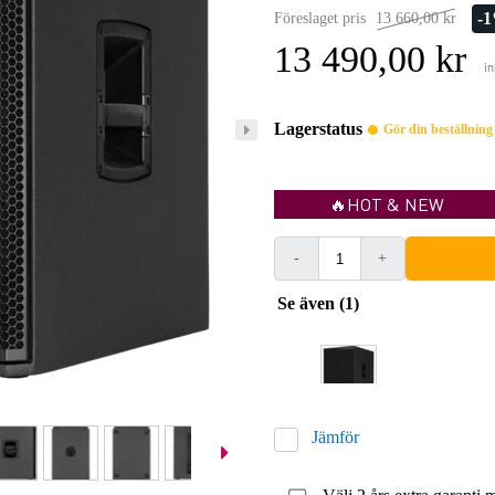
-
Föreslaget pris
13 660,00 kr
13 490,00 kr
i
Lagerstatus
Gör din beställnin
🔥HOT & NEW
-
+
Se även (1)
Jämför