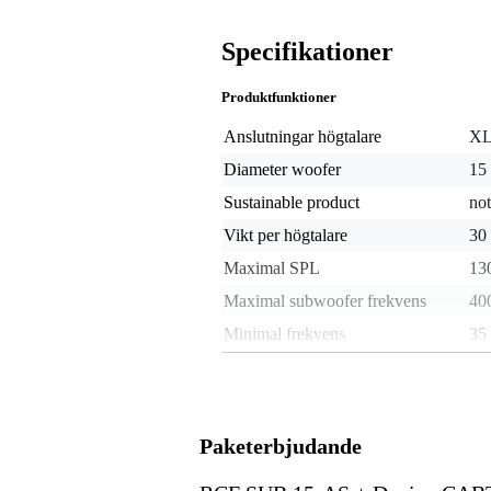
Specifikationer
Produktfunktioner
Anslutningar högtalare
XL
Diameter woofer
15
Sustainable product
not
Vikt per högtalare
30
Maximal SPL
13
Maximal subwoofer frekvens
40
Minimal frekvens
35
RMS-effekt i watt
15
Låsbar högtalaranslutning
nej
Paketerbjudande
Vikt och mått inkluderar förpackning
Vikt
40
(inkl. förpackning)