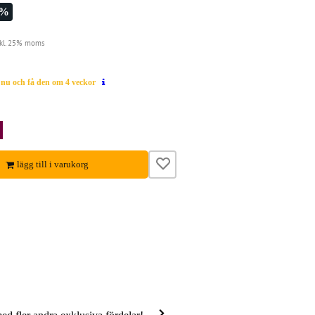
1%
nkl. 25% moms
g nu och få den om 4 veckor
lägg till i varukorg