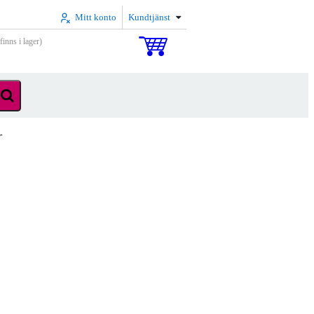
Mitt konto
Kundtjänst
inns i lager)
r