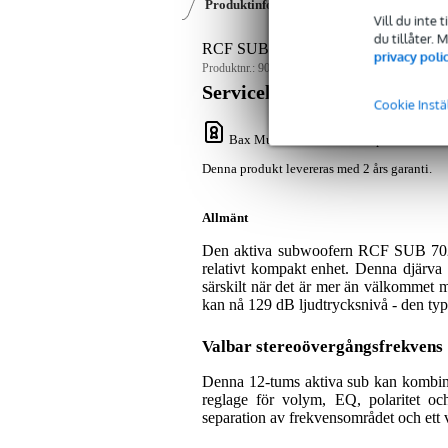
Produktinformation
Videor (2)
Rece
Vill du inte 
du tillåter.
RCF SUB 702-AS MK3 12-inch Activ
privacy poli
Produktnr.:
9000-0114-8915
Servicelöfte
Cookie Instä
Bax Music Garanti
: Denna produkt lever
Denna produkt levereras med 2 års garanti.
Allmänt
Den aktiva subwoofern RCF SUB 702-
relativt kompakt enhet. Denna djärva
särskilt när det är mer än välkommet
kan nå 129 dB ljudtrycksnivå - den typ
Valbar stereoövergångsfrekvens
Denna 12-tums aktiva sub kan kombine
reglage för volym, EQ, polaritet och
separation av frekvensområdet och ett v