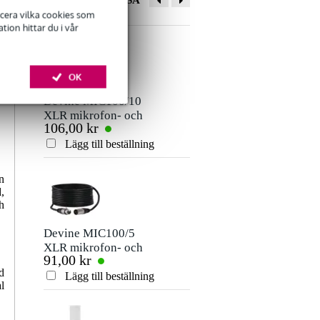
ANDRA KÖPTE OCKSÅ
ficera vilka cookies som
ion hittar du i vår
OK
Devine MIC100/10
Devine JACM/10
XLR mikrofon- och
instrumentkabel
106,00 kr
106,00 kr
signalkabel 10
mono jack-jack 10
meter
meter
Lägg till beställning
Lägg till beställn
n
,
h
Devine MIC100/5
Innox IVA07
XLR mikrofon- och
stativdel 35mm
91,00 kr
203,00 kr
signalkabel 5 meter
d
Lägg till beställning
Lägg till beställn
l