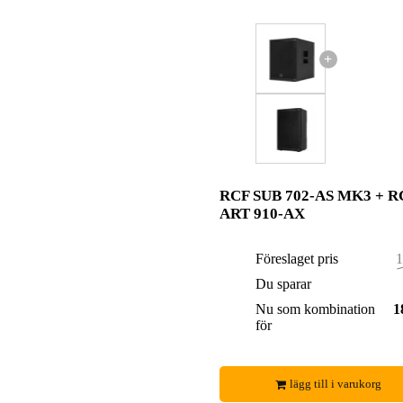
+
RCF SUB 702-AS MK3 + R
ART 910-AX
Föreslaget pris
1
Du sparar
Nu som kombination
1
för
lägg till i varukorg