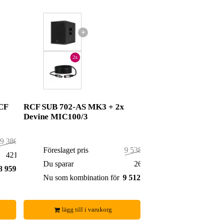
+
2x
CF
RCF SUB 702-AS MK3 + 2x
Devine MIC100/3
9 380,00 kr
Föreslaget pris
9 538,00 kr
421,00 kr
Du sparar
26,00 kr
8 959,00 kr
Nu som kombination för
9 512,00 kr
lägg till i varukorg