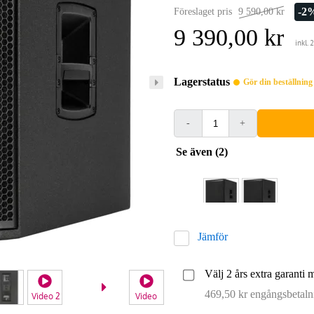
-2
Föreslaget pris
9 590,00 kr
9 390,00 kr
inkl.
Lagerstatus
Gör din beställnin
-
+
Se även (2)
Jämför
Välj 2 års extra garanti 
469,50 kr engångsbetaln
Video 2
Video