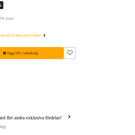
%
 25% moms
g nu och få den om 6 veckor
lägg till i varukorg
med fler andra exklusiva fördelar!
ing