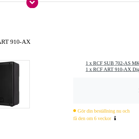
0 Hz
,3 kg
ART 910-AX
0 x 58,0 x 42,5 cm
L
talspole
nserad
LR
Bu
Gör din beställning nu och
få den om 6 veckor
ing (RMS)