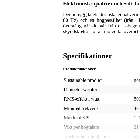
Elektronisk equalizer och Soft-L
Den inbyggda elektroniska equalizern le
80 Hz) och ett högpassfilter (från 1
övergång när du går från en obegrän
skyddskretsar för att motverka överhet
Specifikationer
Produktfunktioner
Sustainable product
not
Diameter woofer
12
RMS-effekt i watt
50
Minimal frekvens
40
Maximal SPL
12
Vikt per högtalare
21
Anslutningar högtalare
XL