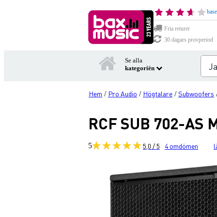
base
Fria returer
30 dagars provperiod
Se alla
kategoriën
Hem
Pro Audio
Högtalare
Subwoofers
/
/
/
RCF SUB 702-AS M
5
5,0 / 5
4
omdömen
l