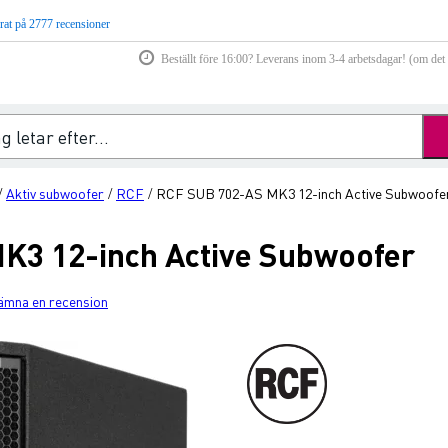
rat på 2777 recensioner
Beställt före 16:00? Leverans inom 3-4 arbetsdagar! (om det f
Aktiv subwoofer
RCF
RCF SUB 702-AS MK3 12-inch Active Subwoofe
/
/
/
K3 12-inch Active Subwoofer
ämna en recension