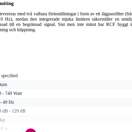
imiting
vereras med två valbara förinställningar i form av ett lågpassfilter (frå
10 Hz), medan den integrerade mjuka limitern säkerställer en smidi
sad till en begränsad signal. Sist men inte minst har RCF byggt i
tning och klippning.
 specified
 tum
0 - 749 Watt
 - 49 Hz
0 dB - 129 dB
 kg
R in