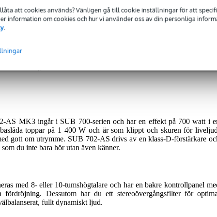
nsioner
(4)
Nedladdningar (1)
tillåta att cookies används? Vänligen gå till cookie inställningar för att speci
 Mer information om cookies och hur vi använder oss av din personliga informat
e Subwoofer
cy
.
llningar
eras med 2 års garanti.
AS MK3 ingår i SUB 700-serien och har en effekt på 700 watt i e
 baslåda toppar på 1 400 W och är som klippt och skuren för liveljud
 med gott om utrymme. SUB 702-AS drivs av en klass-D-förstärkare oc
 som du inte bara hör utan även känner.
ras med 8- eller 10-tumshögtalare och har en bakre kontrollpanel me
 fördröjning. Dessutom har du ett stereoövergångsfilter för optima
älbalanserat, fullt dynamiskt ljud.