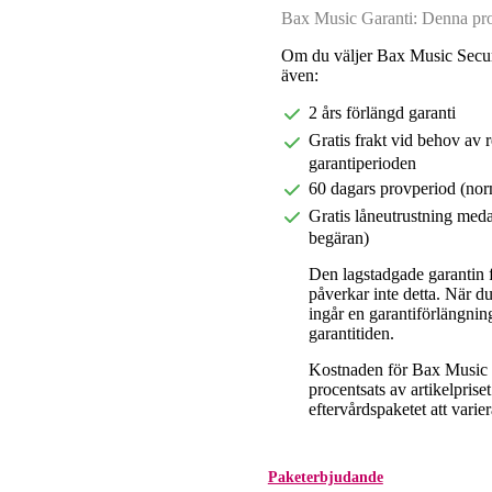
Bax Music Garanti: Denna prod
Om du väljer Bax Music Secur
även:
2 års förlängd garanti
Gratis frakt vid behov av 
garantiperioden
60 dagars provperiod (nor
Gratis låneutrustning meda
begäran)
Den lagstadgade garantin fö
påverkar inte detta. När 
ingår en garantiförlängnin
garantitiden.
Kostnaden för Bax Music E
procentsats av artikelpris
eftervårdspaketet att varier
Paketerbjudande