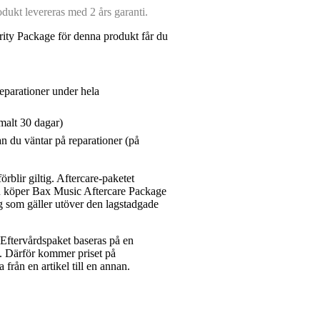
ukt levereras med 2 års garanti.
ity Package för denna produkt får du
reparationer under hela
malt 30 dagar)
n du väntar på reparationer (på
rblir giltig. Aftercare-paketet
du köper Bax Music Aftercare Package
g som gäller utöver den lagstadgade
ftervårdspaket baseras på en
et. Därför kommer priset på
a från en artikel till en annan.