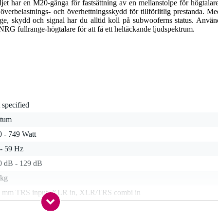
et har en M20-gänga för fastsättning av en mellanstolpe för högtalare
överbelastnings- och överhettningsskydd för tillförlitlig prestanda. Me
e, skydd och signal har du alltid koll på subwooferns status. Använ
 fullrange-högtalare för att få ett heltäckande ljudspektrum.
 specified
 tum
0 - 749 Watt
 - 59 Hz
0 dB - 129 dB
 kg
3 mm TRS input, XLR in, XLR/TRS combi in
0 Hz