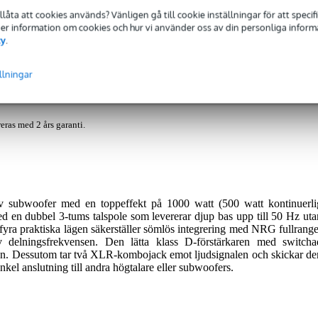
tillåta att cookies används? Vänligen gå till cookie inställningar för att speci
 Mer information om cookies och hur vi använder oss av din personliga informat
cy
.
eflex Subwoofer
llningar
eras med 2 års garanti.
 subwoofer med en toppeffekt på 1000 watt (500 watt kontinuerli
en dubbel 3-tums talspole som levererar djup bas upp till 50 Hz uta
yra praktiska lägen säkerställer sömlös integrering med NRG fullrange
v delningsfrekvensen. Den lätta klass D-förstärkaren med switcha
eten. Dessutom tar två XLR-kombojack emot ljudsignalen och skickar de
nkel anslutning till andra högtalare eller subwoofers.