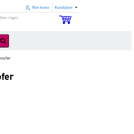
Mitt konto
Kundtjänst
inns i lager)
woofer
fer