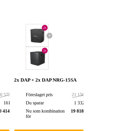
2x
+
2x
2x DAP + 2x DAP NRG-15SA
0 575,00 kr
Föreslaget pris
21 150,00 kr
161,00 kr
Du sparar
1 332,00 kr
0 414,00 kr
Nu som kombination
19 818,00 kr
för