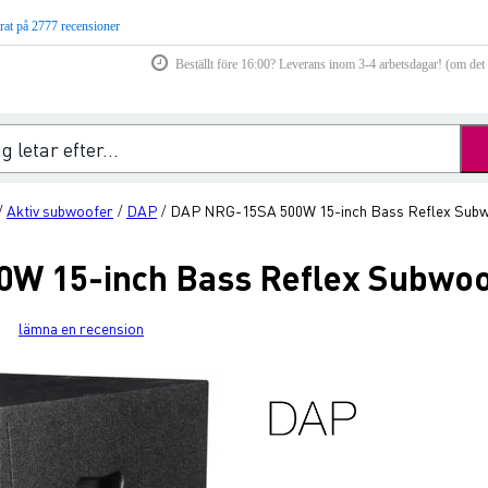
rat på 2777 recensioner
Beställt före 16:00? Leverans inom 3-4 arbetsdagar! (om det f
Aktiv subwoofer
DAP
DAP NRG-15SA 500W 15-inch Bass Reflex Sub
/
/
/
W 15-inch Bass Reflex Subwoo
lämna en recension