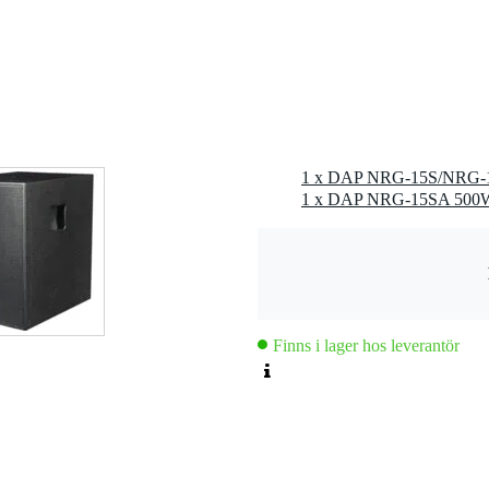
,0 kg
0 x 55,0 x 45,0 cm
1 x DAP NRG-15S/NRG-1
rkare: 500 W
fekt: 1000 W
 3-polig XLR
Finns i lager hos leverantör
polig XLR
n (THD): < 0,3
 95 dB
plingsfrekvens: 48 kHz
r