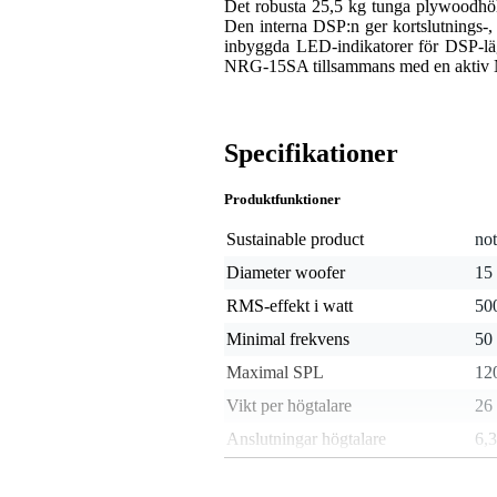
Det robusta 25,5 kg tunga plywoodhölj
Den interna DSP:n ger kortslutnings-, 
inbyggda LED-indikatorer för DSP-läg
NRG-15SA tillsammans med en aktiv NRG
Specifikationer
Produktfunktioner
Sustainable product
not
Diameter woofer
15
RMS-effekt i watt
50
Minimal frekvens
50
Maximal SPL
12
Vikt per högtalare
26
Anslutningar högtalare
6,
Maximal subwoofer frekvens
17