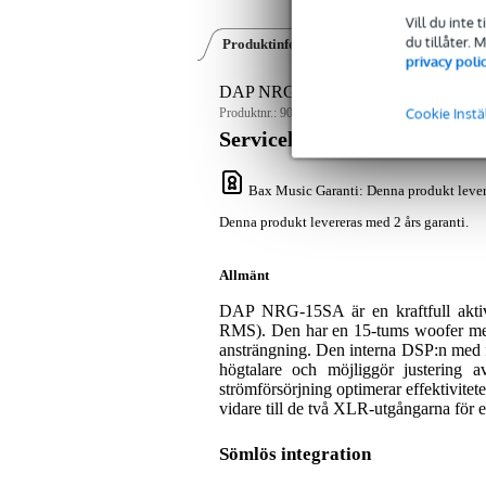
Vill du inte 
du tillåter.
Produktinformation
Recensioner
(0)
privacy poli
DAP NRG-15SA 500W 15-inch Bass R
Cookie Instä
Produktnr.:
9000-0127-1393
Servicelöfte
Bax Music Garanti
: Denna produkt lever
Denna produkt levereras med 2 års garanti.
Allmänt
DAP NRG-15SA är en kraftfull aktiv
RMS). Den har en 15-tums woofer med 
ansträngning. Den interna DSP:n med f
högtalare och möjliggör justering a
strömförsörjning optimerar effektivit
vidare till de två XLR-utgångarna för e
Sömlös integration