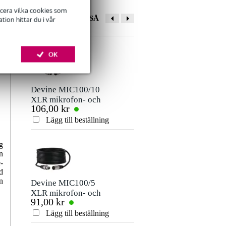
ficera vilka cookies som
ANDRA KÖPTE OCKSÅ
ion hittar du i vår
Lämna en recension
OK
Smeknamn
Det finns ännu inga recensioner för denna produkt.
Devine MIC100/10
Innox IVA CP Pro
XLR mikrofon- och
upprullningsbar
106,00 kr
576,00 kr
signalkabel 10
mellanstolpe M20
Betyg
meter
+ 35 mm
Lägg till beställning
Lägg till beställn
Kommentar
g
n
-
d
n
Devine MIC100/5
Konig & Meyer
XLR mikrofon- och
21337 justerbar
91,00 kr
520,00 kr
signalkabel 5 meter
dansbandspinne
M20
Lägg till beställning
Lägg till beställn
Skicka