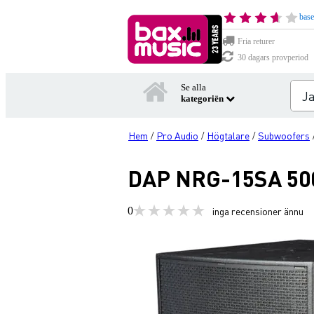
base
Fria returer
30 dagars provperiod
Se alla
kategoriën
Hem
Pro Audio
Högtalare
Subwoofers
/
/
/
DAP NRG-15SA 500
0
inga recensioner ännu