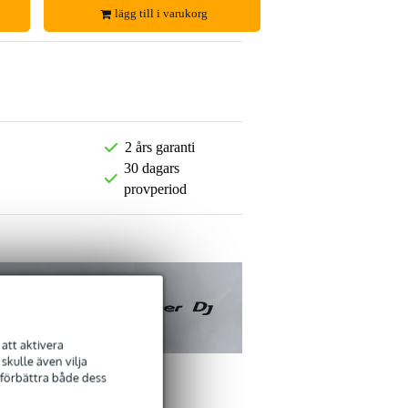
lägg till i varukorg
2 års garanti
30 dagars
provperiod
att aktivera
kulle även vilja
 förbättra både dess