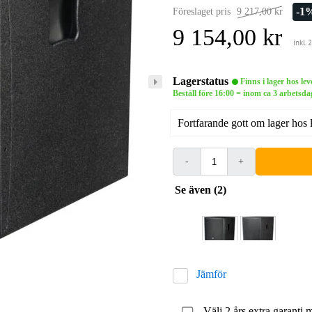
-1
Föreslaget pris
9 217,00 kr
9 154,00 kr
inkl.
Lagerstatus
Finns i lager hos le
Beställ före 16:00 = inom ca 3 arbets
Fortfarande gott om lager hos 
-
+
Se även (2)
Jämför
Välj 2 års extra garanti 