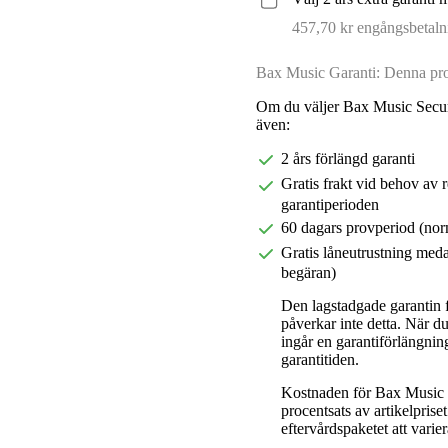
457,70 kr engångsbetaln
Bax Music Garanti: Denna prod
Om du väljer Bax Music Secur
även:
2 års förlängd garanti
Gratis frakt vid behov av 
garantiperioden
60 dagars provperiod (nor
Gratis låneutrustning meda
begäran)
Den lagstadgade garantin fö
påverkar inte detta. När 
ingår en garantiförlängnin
garantitiden.
Kostnaden för Bax Music E
procentsats av artikelpris
eftervårdspaketet att varier