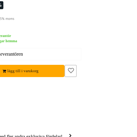
%
 25% moms
verantör
dagar hemma
leverantören
lägg till i varukorg
med fler andra exklusiva fördelar!