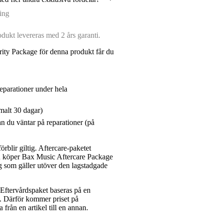
ing
ukt levereras med 2 års garanti.
ity Package för denna produkt får du
reparationer under hela
malt 30 dagar)
n du väntar på reparationer (på
rblir giltig. Aftercare-paketet
du köper Bax Music Aftercare Package
g som gäller utöver den lagstadgade
ftervårdspaket baseras på en
et. Därför kommer priset på
a från en artikel till en annan.