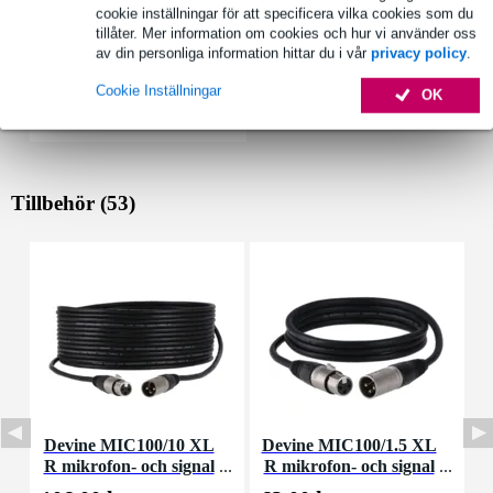
cookie inställningar för att specificera vilka cookies som du
tillåter. Mer information om cookies och hur vi använder oss
av din personliga information hittar du i vår
privacy policy
.
Cookie Inställningar
OK
Tillbehör (53)
Devine MIC100/10 XL
Devine MIC100/1.5 XL
D
R mikrofon- och signal
R mikrofon- och signal
m
kabel 10 meter
kabel 1,5 meter