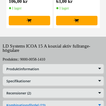
106,00 kr
63,00 kr
9
I lager
I lager
+
+
LD Systems ICOA 15 A koaxial aktiv fullrange-
högtalare
Produktnr.:
9000-0058-1410
Produktinformation
Specifikationer
Recensioner (2)
Kombinationsfördel (23)