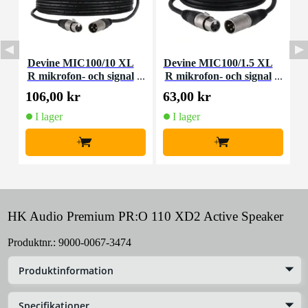
Devine MIC100/10 XL
Devine MIC100/1.5 XL
D
R mikrofon- och signal
R mikrofon- och signal
m
kabel 10 meter
kabel 1,5 meter
106,00 kr
63,00 kr
9
I lager
I lager
+
+
HK Audio Premium PR:O 110 XD2 Active Speaker
Produktnr.:
9000-0067-3474
Produktinformation
Specifikationer