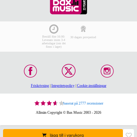
Beställ före 16:00:
30 dagars provperiod
Leverans inom 3-4
arbetsdagar (om det
finns i lager)
Friskrivning
|
Integritetspolicy
|
Cookie-inställningar
baserat på 2777 recensioner
Allmän Copyright © Bax Music 2003 - 2026
lägg till i varukorg