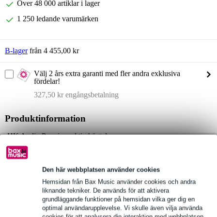
Över 48 000 artiklar i lager
1 250 ledande varumärken
B-lager
från 4 455,00 kr
Välj 2 års extra garanti med fler andra exklusiva
fördelar!
327,50 kr engångsbetalning
Produktinformation
HK Audio Premium aktiv högtalare
Modell: PR:O 110 XD2
SPL:
Max. SPL @ 10 % THD: 122 dB halv rymd
Den här webbplatsen använder cookies
Max. SPL-topp @ 10 % THD: 131 dB halva utrymmet
Hemsidan från Bax Music använder cookies och andra
liknande tekniker. De används för att aktivera
Max SPL beräknat: 133 dB halvytan
grundläggande funktioner på hemsidan vilka ger dig en
optimal användarupplevelse. Vi skulle även vilja använda
Fullständiga specifikationer
cookies för att analysera din interaktion med webbplatsen,