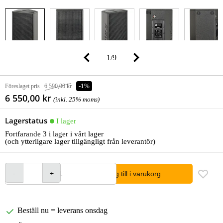
1
/
9
Föreslaget pris
6 590,00 kr
-1%
6 550,00 kr
(inkl. 25% moms)
Lagerstatus
I lager
Fortfarande 3 i lager i vårt lager
(och ytterligare lager tillgängligt från leverantör)
lägg till i varukorg
Beställ nu = leverans onsdag