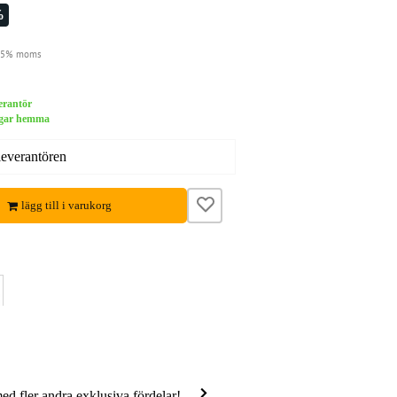
%
 25% moms
verantör
dagar hemma
leverantören
lägg till i varukorg
med fler andra exklusiva fördelar!