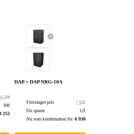
+
A
DAP + DAP NRG-10A
4 100,00 kr
Föreslaget pris
7 050,00 kr
848,00 kr
Du sparar
120,00 kr
3 252,00 kr
Nu som kombination för
6 930,00 kr