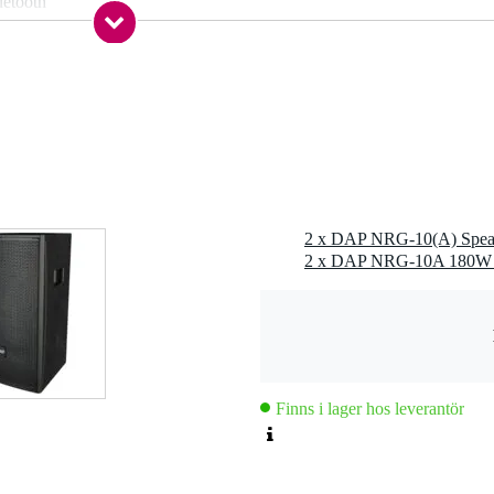
uetooth
lanced line out (XLR), balanced mix out (XLR)
anced line in (TRS jack), balanced line in (XLR), microphone input
LR), microphone input (6.3 mm TRS jack)
ne
 1
ne
2 x DAP NRG-10(A) Spea
 - 79 Hz
 - 20,9 kHz
ic DSP presets
Finns i lager hos leverantör
od
0 screw thread, 35mm stand flange