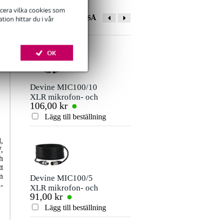
ficera vilka cookies som
ANDRA KÖPTE OCKSÅ
ion hittar du i vår
Lämna en recension
OK
Smeknamn
Det finns ännu inga recensioner för denna produkt.
Devine MIC100/10
Innox IVA07 M20
XLR mikrofon- och
mellanliggande
106,00 kr
160,00 kr
signalkabel 10
inlägg M20 tråd
Betyg
meter
Lägg till beställning
Lägg till beställn
Kommentar
,
,
h
t
n
Devine MIC100/5
Innox IVA SB 05
-
XLR mikrofon- och
högtalarfäste (per
91,00 kr
309,00 kr
signalkabel 5 meter
styck)
Lägg till beställning
Lägg till beställn
Skicka