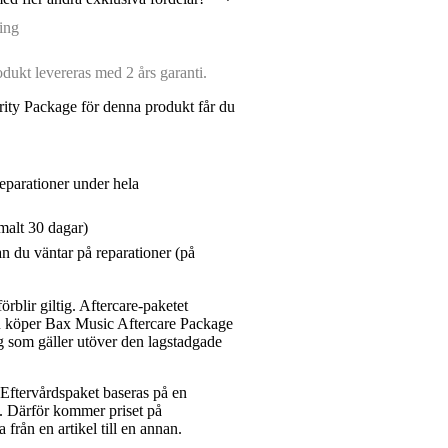
ing
ukt levereras med 2 års garanti.
ity Package för denna produkt får du
reparationer under hela
malt 30 dagar)
n du väntar på reparationer (på
rblir giltig. Aftercare-paketet
du köper Bax Music Aftercare Package
g som gäller utöver den lagstadgade
ftervårdspaket baseras på en
et. Därför kommer priset på
a från en artikel till en annan.