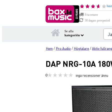
base
Fria returer
30 dagars provperiod
Se alla
kategoriën
Hem
Pro Audio
Högtalare
Aktiv fullran
/
/
/
DAP NRG-10A 180W
0
inga recensioner ännu