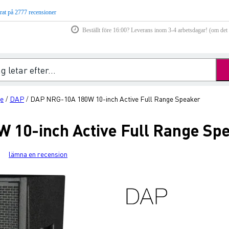
rat på 2777 recensioner
Beställt före 16:00? Leverans inom 3-4 arbetsdagar! (om det f
ge
DAP
DAP NRG-10A 180W 10-inch Active Full Range Speaker
/
/
 10-inch Active Full Range Sp
lämna en recension