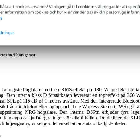
tillåta att cookies används? Vänligen gå till cookie inställningar för att speci
 Mer information om cookies och hur vi använder oss av din personliga informat
cy
.
ull Range Speaker
llningar
eras med 2 års garanti.
llregisterhögtalare med en RMS-effekt på 180 W, perfekt för tal
g. Den interna klass D-förstärkaren levererar en toppeffekt på 360 W
ximal SPL på 115 dB på 1 meters avstånd. Med den integrerade Bluetoot
ik från din telefon eller laptop, och True Wireless Stereo (TWS) gör at
uppsättning NRG-högtalare. Den interna DSP:n erbjuder fyra läge
du kan anpassa ljudåtergivningen för alla tillfällen. De dedikerade XLR
injesignaler, vilket gör det enkelt att ansluta olika ljudenheter.
v