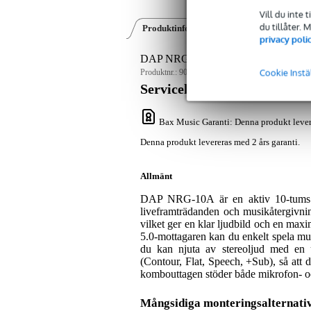
Vill du inte 
du tillåter.
Produktinformation
Recensioner
(0)
privacy poli
DAP NRG-10A 180W 10-inch Active F
Cookie Instä
Produktnr.:
9000-0127-1321
Servicelöfte
Bax Music Garanti
: Denna produkt lever
Denna produkt levereras med 2 års garanti.
Allmänt
DAP NRG-10A är en aktiv 10-tums fu
liveframträdanden och musikåtergivnin
vilket ger en klar ljudbild och en ma
5.0-mottagaren kan du enkelt spela mus
du kan njuta av stereoljud med en 
(Contour, Flat, Speech, +Sub), så att 
kombouttagen stöder både mikrofon- och l
Mångsidiga monteringsalternati