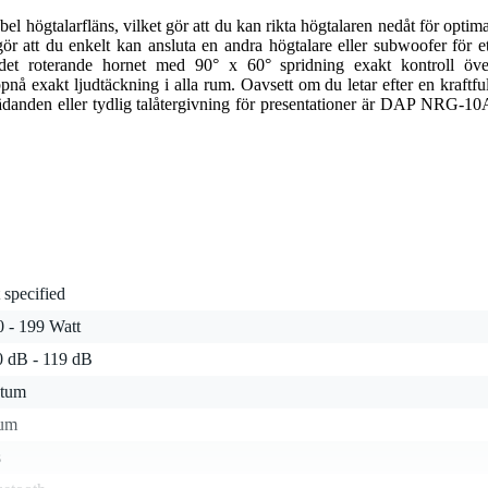
el högtalarfläns, vilket gör att du kan rikta högtalaren nedåt för optima
ör att du enkelt kan ansluta en andra högtalare eller subwoofer för et
det roterande hornet med 90° x 60° spridning exakt kontroll öve
ppnå exakt ljudtäckning i alla rum. Oavsett om du letar efter en kraftful
ädanden eller tydlig talåtergivning för presentationer är DAP NRG-10
 specified
0 - 199 Watt
0 dB - 119 dB
 tum
tum
s