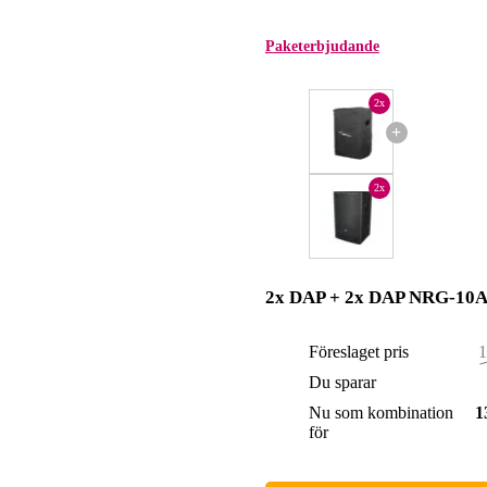
Paketerbjudande
2x
+
2x
2x DAP + 2x DAP NRG-10
Föreslaget pris
1
Du sparar
Nu som kombination
1
för