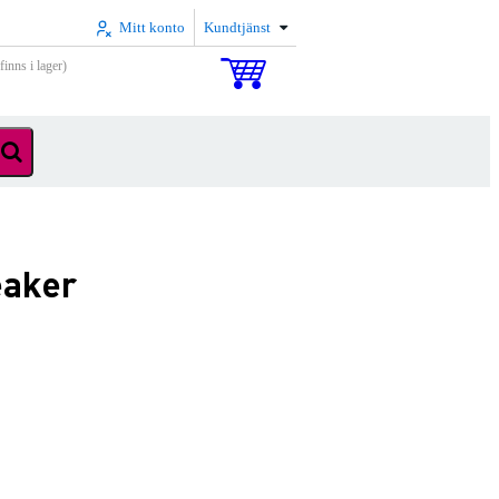
Mitt konto
Kundtjänst
inns i lager)
eaker