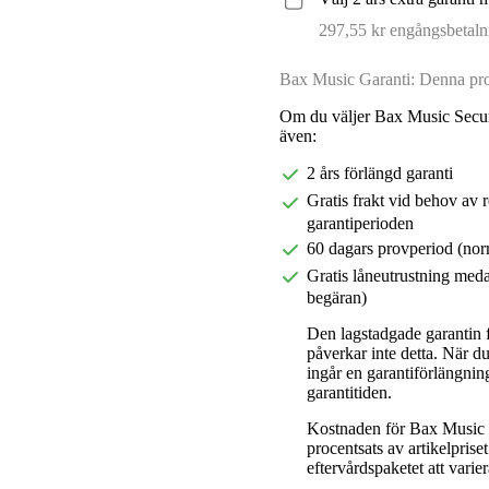
297,55 kr engångsbetaln
Bax Music Garanti: Denna prod
Om du väljer Bax Music Secur
även:
2 års förlängd garanti
Gratis frakt vid behov av 
garantiperioden
60 dagars provperiod (nor
Gratis låneutrustning meda
begäran)
Den lagstadgade garantin fö
påverkar inte detta. När 
ingår en garantiförlängnin
garantitiden.
Kostnaden för Bax Music E
procentsats av artikelpris
eftervårdspaketet att varier