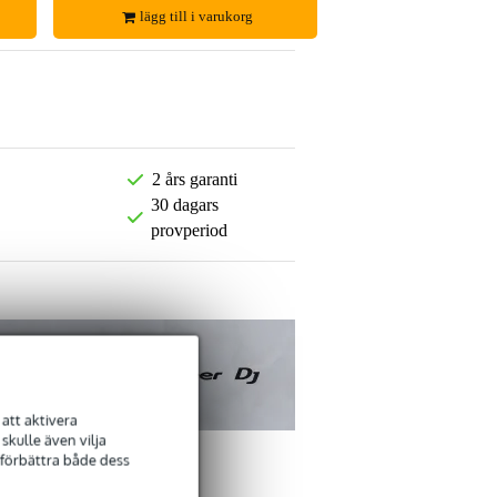
lägg till i varukorg
2 års garanti
30 dagars
provperiod
att aktivera
kulle även vilja
 förbättra både dess