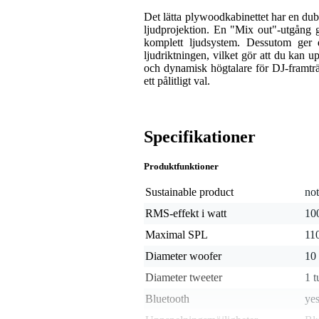
Det lätta plywoodkabinettet har en dubb
ljudprojektion. En "Mix out"-utgång g
komplett ljudsystem. Dessutom ger 
ljudriktningen, vilket gör att du kan u
och dynamisk högtalare för DJ-framtr
ett pålitligt val.
Specifikationer
Produktfunktioner
Sustainable product
not
RMS-effekt i watt
10
Maximal SPL
11
Diameter woofer
10
Diameter tweeter
1 
Bluetooth
ye