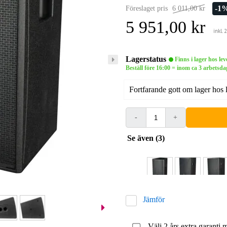
-1
Föreslaget pris
6 011,00 kr
5 951,00 kr
inkl.
Lagerstatus
Finns i lager hos le
Beställ före 16:00 = inom ca 3 arbets
Fortfarande gott om lager hos 
-
+
Se även (3)
Jämför
Välj 2 års extra garanti 