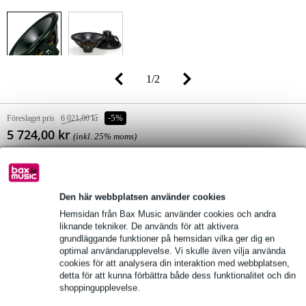
1
/
2
Föreslaget pris
6 021,00 kr
-5%
5 724,00 kr
(inkl. 25% moms)
Lagerstatus
Gör din beställning nu och få den om 7 veckor
Den här webbplatsen använder cookies
lägg till i varukorg
Hemsidan från Bax Music använder cookies och andra
liknande tekniker. De används för att aktivera
grundläggande funktioner på hemsidan vilka ger dig en
optimal användarupplevelse. Vi skulle även vilja använda
fri leverans
cookies för att analysera din interaktion med webbplatsen,
detta för att kunna förbättra både dess funktionalitet och din
Över 48 000 artiklar i lager
shoppingupplevelse.
1 250 ledande varumärken