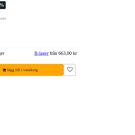
7%
moms
ger
B-lager
från 663,00 kr
lägg till i varukorg