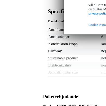
Vill du inte 
du tillåter.
Specifikationer
privacy poli
Produktfunktioner
Cookie Instä
Antal band
21
Antal strängar
6
Konstruktion kropp
la
Cutaway
nej
Sustainable product
not
Elektroakustisk
nej
Acoustic guitar size
sma
Träsort baksida
li
Material greppbräda
osp
Träsort lock
li
Paketerbjudande
Träsort sarg
li