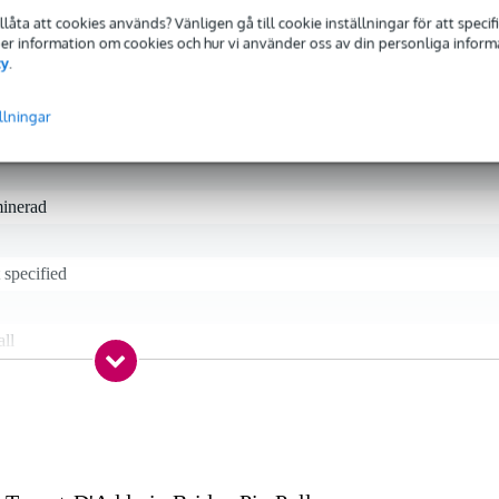
tillåta att cookies används? Vänligen gå till cookie inställningar för att speci
 Mer information om cookies och hur vi använder oss av din personliga informat
cy
.
llningar
minerad
 specified
ll
nd (basswood)
ecificerat
nd (basswood)
nd (basswood)