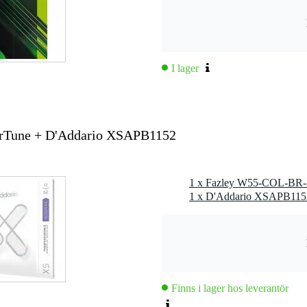
I lager
swood
rTune + D'Addario XSAPB1152
Finns i lager hos leverantör