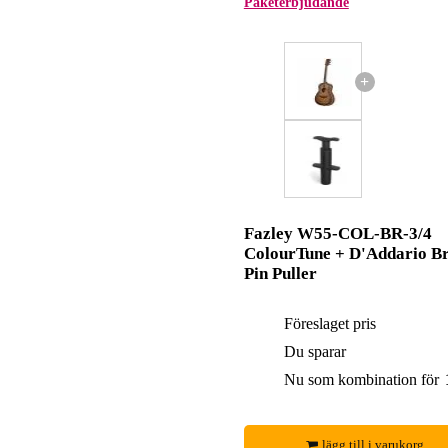
Paketerbjudande
+
Fazley W55-COL-BR-3/4
ColourTune + D'Addario B
Pin Puller
Föreslaget pris
Du sparar
Nu som kombination för
lägg till i varukorg