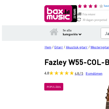
base
Fria returer
30 dagars provperiod
Se alla
kategoriën
Hem
Gitarr
Akustisk gitarr
Westerngita
/
/
/
Fazley W55-COL-BR
4.8
4,8 / 5
8
omdömen
POPULÄRA