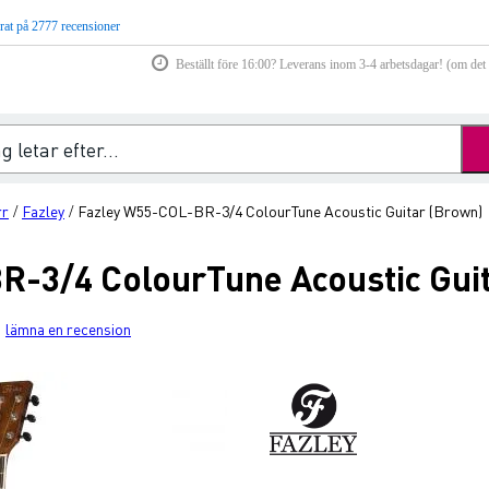
rat på 2777 recensioner
Beställt före 16:00? Leverans inom 3-4 arbetsdagar! (om det f
rr
Fazley
Fazley W55-COL-BR-3/4 ColourTune Acoustic Guitar (Brown)
/
/
-3/4 ColourTune Acoustic Gui
lämna en recension