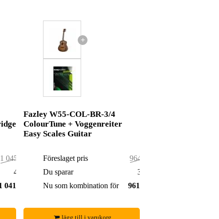
+
Fazley W55-COL-BR-3/4
ridge
ColourTune + Voggenreiter
Easy Scales Guitar
1 045,00 kr
Föreslaget pris
964,00 kr
4,00 kr
Du sparar
3,00 kr
1 041,00 kr
Nu som kombination för
961,00 kr
lägg till i varukorg