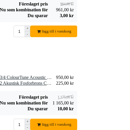
Föreslaget pris
964,00 kr
Nu som kombination för
961,00 kr
Du sparar
3,00 kr
+
lägg till i varukorg
-
1 x Fazley W55-COL-BR-3/4 ColourTune Acoustic Guitar (Brown)
950,00 kr
1 x D'Addario XSAPB1152 Akustisk Fosforbrons Custom Light 11-52
225,00 kr
Föreslaget pris
1 175,00 kr
Nu som kombination för
1 165,00 kr
Du sparar
10,00 kr
+
lägg till i varukorg
-