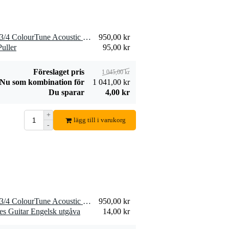
Innox IGS FT
Fazley C4X Wood
fotstöd
Capo with Bridge
59,00 kr
106,00 kr
Pin Puller
Lägg till beställning
Lägg till beställn
1 x Fazley W55-COL-BR-3/4 ColourTune Acoustic Guitar (Brown)
950,00 kr
uller
95,00 kr
Föreslaget pris
1 045,00 kr
Nu som kombination för
1 041,00 kr
Du sparar
4,00 kr
Fazley C1B capo
Fazley KATO
för elektrisk,
SGSH-BLK
68,00 kr
106,00 kr
+
western och
gitarrem i svart
lägg till i varukorg
-
akustisk gitarr,
bomull
Lägg till beställning
Lägg till beställn
svart
1 x Fazley W55-COL-BR-3/4 ColourTune Acoustic Guitar (Brown)
950,00 kr
es Guitar Engelsk utgåva
14,00 kr