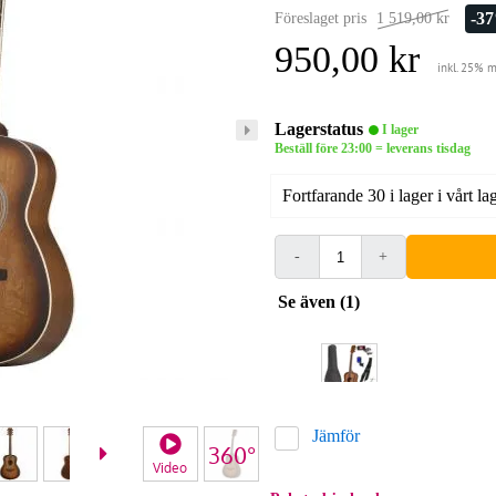
-3
Föreslaget pris
1 519,00 kr
950,00 kr
inkl. 25% 
Lagerstatus
I lager
Beställ före 23:00 = leverans tisdag
Fortfarande 30 i lager i vårt la
-
+
Se även (1)
Jämför
Video