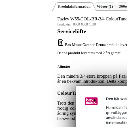
Produktinformation
Videor (1)
360o
Fazley W55-COL-BR-3/4 ColourTune 
Produktnr.:
9000-0068-1530
Servicelöfte
Bax Music Garanti
: Denna produkt lever
Denna produkt levereras med 2 års garanti.
Allmänt
Den mindre 3/4-stora kroppen på Fazle
år en bekväm introduktion. Detta kompak
ColourTune W55-3/4: En lyxig fi
Den här web
Trots den generösa prislappen har W55
Hemsidan frå
frodig colour-fade har träet förseglat
grundläggand
ådring synlig. Ljudet från den här akus
använda cook
basswood gnistrar av övertoner och ger 
funktionalit