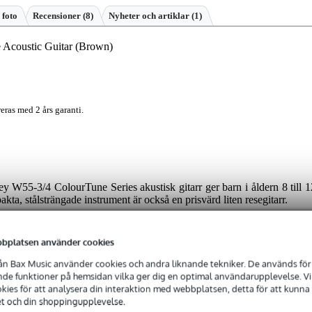
 foto
Recensioner
(8)
Nyheter och artiklar (1)
Acoustic Guitar (Brown)
eras med 2 års garanti.
y W55-3/4 ColourTune Series akustisk gitarr ger barn i åldern 8 till 1
ta, stålsträngade instrument är också en prisvärd liten resegitarr.
nish
bplatsen använder cookies
-3/4 fått en mycket unik finish. Efter att först ha handpolerats med e
n Bax Music använder cookies och andra liknande tekniker. De används för 
s med en transparent, matt satin-gloss-lack som lämnar träets naturlig
e funktioner på hemsidan vilka ger dig en optimal användarupplevelse. Vi s
tiska gitarren är lika bra, eftersom resonansbotten, ryggen och sidorna 
ies för att analysera din interaktion med webbplatsen, detta för att kunna
en ljus och fyllig naturlig ton.
et och din shoppingupplevelse.