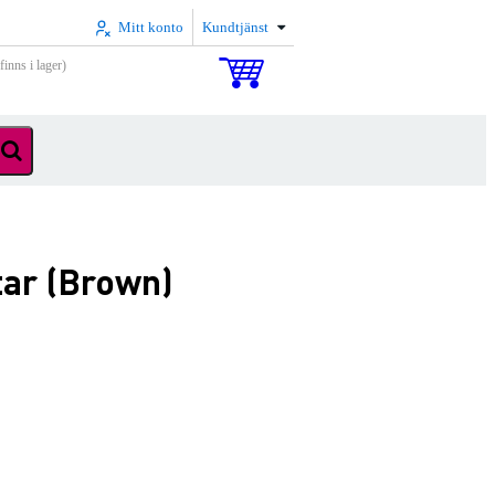
Mitt konto
Kundtjänst
inns i lager)
tar (Brown)