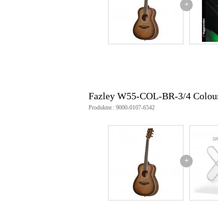
+
Fazley western-gitarr
modell: W55 3/4
serie: ColourTune
kropp
storlek: 3/4 storlek
topp: basswood
sidor och bakstycke: bas
finish: sidenmatt
längd: 446 mm
Hals
material: okoume
Fazley W55-COL-BR-3/4 Colou
finish: sidenglans (matt)
Produktnr.: 9000-0107-6542
profil: C
skala: 25,5 tum (648 mm)
greppbrädesradie: 12 tum
bindning: vit
antal frets: 21
muttermaterial: ABS
+
mutterbredd: 43 mm
Hårdvara
finish beslag: kromad
stämskruvar: gjutna