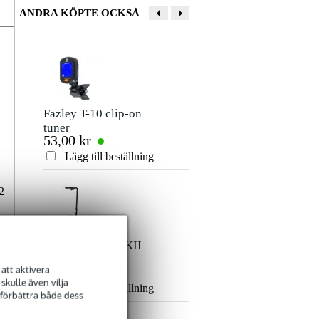
ANDRA KÖPTE OCKSÅ
Fazley T-10 clip-on
Fazley PB01
tuner
plektrumfodral
53,00 kr
31,00 kr
Lägg till beställning
Lägg till beställn
2
Innox IGS 03 MKII
Innox IGS 04
Guitar Stand
akustiskt gitarrställ
n
att aktivera
80,00 kr
106,00 kr
a
kulle även vilja
i
Lägg till beställning
Lägg till beställn
 förbättra både dess