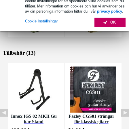
cookie inställningar för att specificera vilka cookies som du
tillåter. Mer information om cookies och hur vi använder oss
av din personliga information hittar du i vår
privacy policy
.
Cookie Inställningar
OK
Tillbehör (13)
Innox IGS 02 MKII Gu
Fazley CGS01 strängar
I
itar Stand
för klassisk gitarr