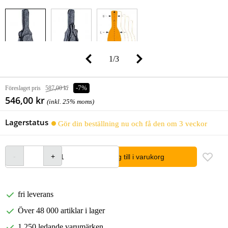
1
/
3
Föreslaget pris
587,00 kr
-7%
546,00 kr
(inkl. 25% moms)
Lagerstatus
Gör din beställning nu och få den om 3 veckor
lägg till i varukorg
fri leverans
Över 48 000 artiklar i lager
1 250 ledande varumärken