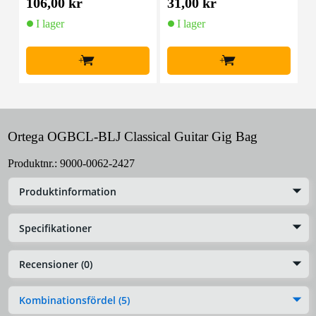
106,00 kr
31,00 kr
8
I lager
I lager
+
+
Ortega OGBCL-BLJ Classical Guitar Gig Bag
Produktnr.:
9000-0062-2427
Produktinformation
Specifikationer
Recensioner (0)
Kombinationsfördel (5)