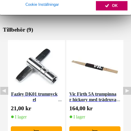
Cookie Inställningar
OK
Tillbehör (9)
Fazley DK01 trumnyck
Vic Firth 5A trumpinna
P
el
r hickory med trädruva
s
21,00 kr
164,00 kr
1
I lager
I lager