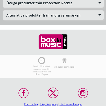
Övriga produkter från Protection Racket
Alternativa produkter från andra varumärken
Beställ före 16:00:
30 dagars provperiod
Leverans inom 3-4
arbetsdagar (om det
finns i lager)
Friskrivning
|
Integritetspolicy
|
Cookie-inställningar