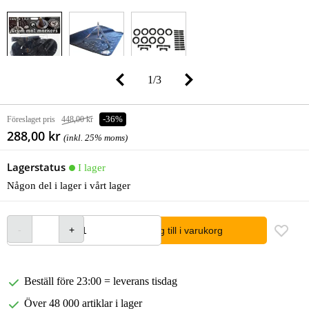
1
/
3
Föreslaget pris
448,00 kr
-36%
288,00 kr
(inkl. 25% moms)
Lagerstatus
I lager
Någon del i lager i vårt lager
lägg till i varukorg
Beställ före 23:00 = leverans tisdag
Över 48 000 artiklar i lager