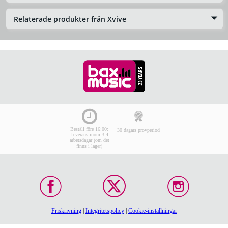
Relaterade produkter från Xvive
Beställ före 16:00:
30 dagars provperiod
Leverans inom 3-4
arbetsdagar (om det
finns i lager)
Friskrivning
|
Integritetspolicy
|
Cookie-inställningar