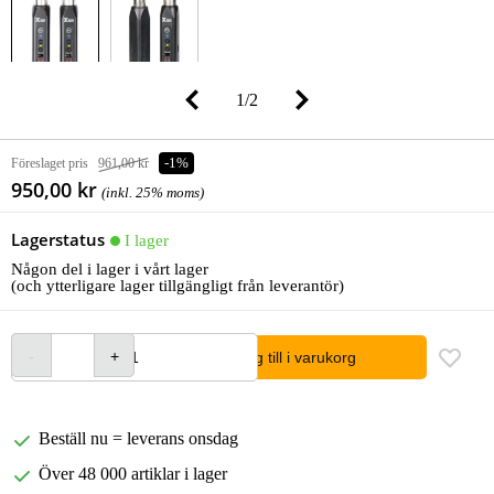
1
/
2
Föreslaget pris
961,00 kr
-1%
950,00 kr
(inkl. 25% moms)
Lagerstatus
I lager
Någon del i lager i vårt lager
(och ytterligare lager tillgängligt från leverantör)
lägg till i varukorg
Beställ nu = leverans onsdag
Över 48 000 artiklar i lager