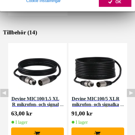
Cookie Inställningar
OK
Tillbehör (14)
Devine MIC100/1.5 XL
Devine MIC100/5 XLR
D
R mikrofon- och signal
mikrofon- och signalka
kabel 1,5 meter
bel 5 meter
63,00 kr
91,00 kr
3
I lager
I lager
+
+