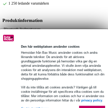
1 250 ledande varumärken
Produktinformation
Bluetooth-ljudmottagare
upprättar en trådlös anslutning mellan smartphones, surfplattor eller
bärbara datorer och ljudsystem
perfekt för mixerbord och aktiva PA-högtalare
Den här webbplatsen använder cookies
Hemsidan från Bax Music använder cookies och andra
Fullständiga specifikationer
liknande tekniker. De används för att aktivera
grundläggande funktioner på hemsidan vilka ger dig en
optimal användarupplevelse. Vi skulle även vilja använda
Se även (1)
cookies för att analysera din interaktion med webbplatsen,
detta för att kunna förbättra både dess funktionalitet och din
shoppingupplevelse.
Vill du inte tillåta att cookies används? Vänligen gå till
cookie inställningar för att specificera vilka cookies som du
tillåter. Mer information om cookies och hur vi använder oss
av din personliga information hittar du i vår
privacy policy
.