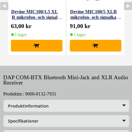
Devine MIC100/1.5 XL
Devine MIC100/5 XLR
D
R mikrofon- och signal
mikrofon- och signalka
kabel 1,5 meter
bel 5 meter
63,00 kr
91,00 kr
3
I lager
I lager
+
+
DAP COM-BTX Bluetooth Mini-Jack and XLR Audio
Receiver
Produktnr.:
9000-0132-7931
Produktinformation
Specifikationer