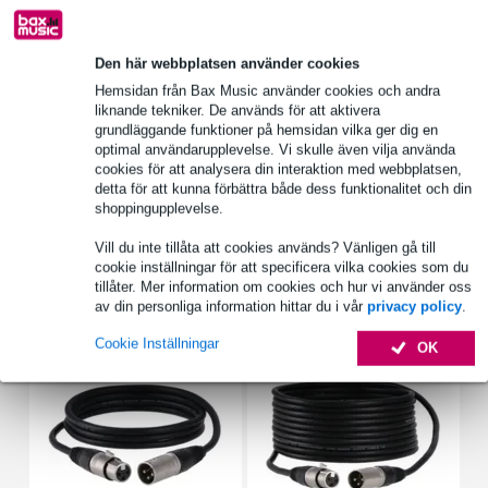
1 250 ledande varumärken
Den här webbplatsen använder cookies
Hemsidan från Bax Music använder cookies och andra
Produktinformation
liknande tekniker. De används för att aktivera
grundläggande funktioner på hemsidan vilka ger dig en
DAP COM-BTX
optimal användarupplevelse. Vi skulle även vilja använda
utgångar: 3,5 mm TRS stereojack, 3-polig mono XLR
cookies för att analysera din interaktion med webbplatsen,
detta för att kunna förbättra både dess funktionalitet och din
frekvensomfång: 20 Hz till 20 kHz
shoppingupplevelse.
Fullständiga specifikationer
Vill du inte tillåta att cookies används? Vänligen gå till
cookie inställningar för att specificera vilka cookies som du
tillåter. Mer information om cookies och hur vi använder oss
Tillbehör (14)
av din personliga information hittar du i vår
privacy policy
.
Cookie Inställningar
OK