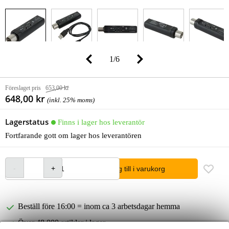
1
/
6
Föreslaget pris
653,00 kr
648,00 kr
(inkl. 25% moms)
Lagerstatus
Finns i lager hos leverantör
Fortfarande gott om lager hos leverantören
lägg till i varukorg
Beställ före 16:00 = inom ca 3 arbetsdagar hemma
Över 48 000 artiklar i lager