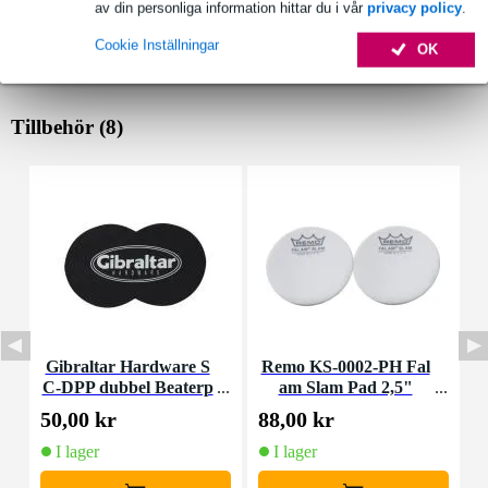
av din personliga information hittar du i vår
privacy policy
.
Cookie Inställningar
OK
Tillbehör (8)
Gibraltar Hardware S
Remo KS-0002-PH Fal
C-DPP dubbel Beaterp
am Slam Pad 2,5"
m
ad till bastrumma
50,00 kr
88,00 kr
1
I lager
I lager