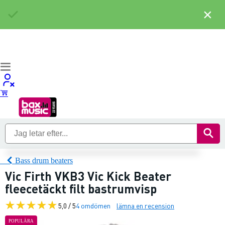
×
Bass drum beaters
Vic Firth VKB3 Vic Kick Beater
fleecetäckt filt bastrumvisp
5,0 / 5
4 omdömen
lämna en recension
POPULÄRA