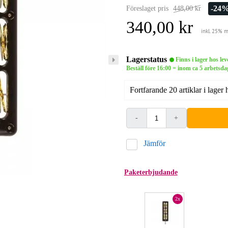
-24
Föreslaget pris
448,00 kr
340,00 kr
inkl. 25% 
Lagerstatus
Finns i lager hos le
Beställ före 16:00 = inom ca 5 arbets
Fortfarande 20 artiklar i lager 
-
+
Jämför
Paketerbjudande
2x