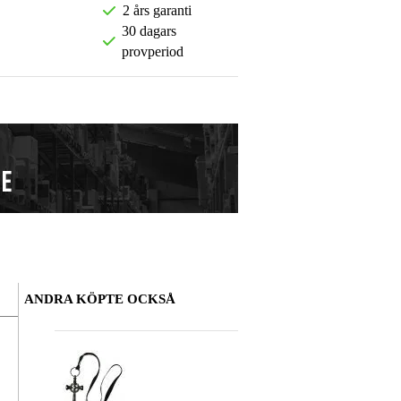
2 års garanti
30 dagars
provperiod
ANDRA KÖPTE OCKSÅ
Lämna en recension
Smeknamn