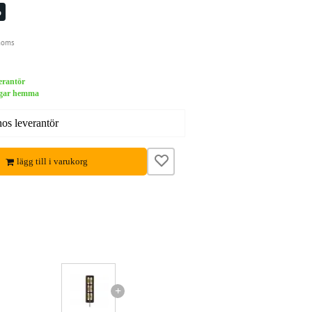
%
moms
verantör
dagar hemma
hos leverantör
lägg till i varukorg
+