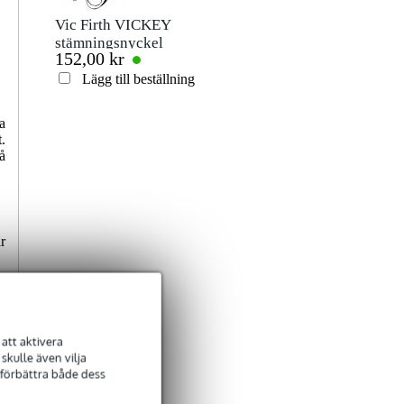
Det finns ännu inga recensioner för denna produkt.
Vic Firth VICKEY
stämningsnyckel
152,00 kr
till trummor
Betyg
Lägg till beställning
Kommentar
a
.
å
r
Skicka
att aktivera
kulle även vilja
 förbättra både dess