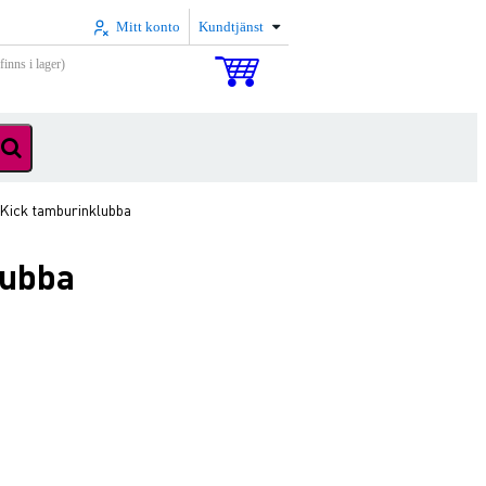
Mitt konto
Kundtjänst
inns i lager)
 Kick tamburinklubba
lubba