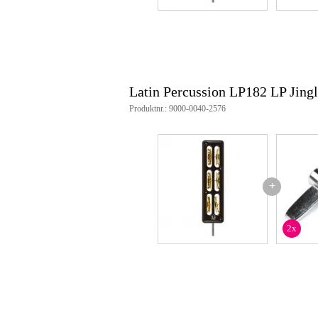
Latin Percussion LP182 LP Jing
Produktnr.: 9000-0040-2576
+
2x