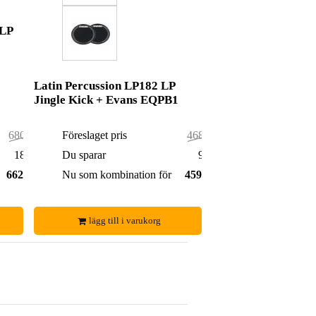
 LP
Latin Percussion LP182 LP
Jingle Kick + Evans EQPB1
680,00 kr
Föreslaget pris
468,00 kr
18,00 kr
Du sparar
9,00 kr
662,00 kr
Nu som kombination för
459,00 kr
lägg till i varukorg