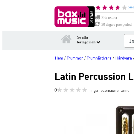
base
Fria returer
30 dagars provperiod
Se alla
kategoriën
Hem
Trummor
Trumhårdvara
Hårdvara
/
/
/
Latin Percussion 
0
inga recensioner ännu