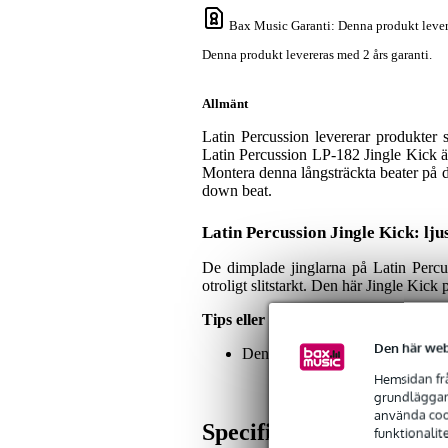
Bax Music Garanti
: Denna produkt lever
Denna produkt levereras med 2 års garanti.
Allmänt
Latin Percussion levererar produkter 
Latin Percussion LP-182 Jingle Kick ä
Montera denna långsträckta beater på di
down beat.
Latin Percussion Jingle Kick: lju
De dimplade jinglarna på Latin Percus
otroligt slitstarkt. Den här Jingle Kic
Tips eller kommentarer om den här
Den här web
Den andra bilden visar några exe
Hemsidan frå
grundläggand
använda cook
Specifikationer
funktionalit