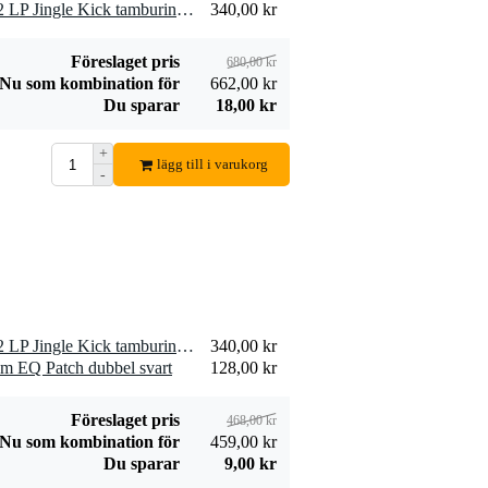
2 x Latin Percussion LP182 LP Jingle Kick tamburinklubba
340,00 kr
Föreslaget pris
680,00 kr
Nu som kombination för
662,00 kr
Du sparar
18,00 kr
+
lägg till i varukorg
-
1 x Latin Percussion LP182 LP Jingle Kick tamburinklubba
340,00 kr
m EQ Patch dubbel svart
128,00 kr
Föreslaget pris
468,00 kr
Nu som kombination för
459,00 kr
Du sparar
9,00 kr