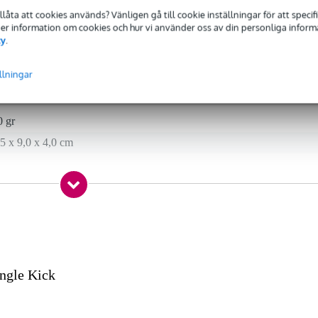
tillåta att cookies används? Vänligen gå till cookie inställningar för att speci
 Mer information om cookies och hur vi använder oss av din personliga informat
cy
.
 specified
er
llningar
0 gr
5 x 9,0 x 4,0 cm
ket
ättning på pedal
r
ingle Kick