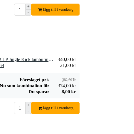
+
lägg till i varukorg
-
1 x Latin Percussion LP182 LP Jingle Kick tamburinklubba
340,00 kr
el
21,00 kr
Föreslaget pris
382,00 kr
Nu som kombination för
374,00 kr
Du sparar
8,00 kr
+
lägg till i varukorg
-