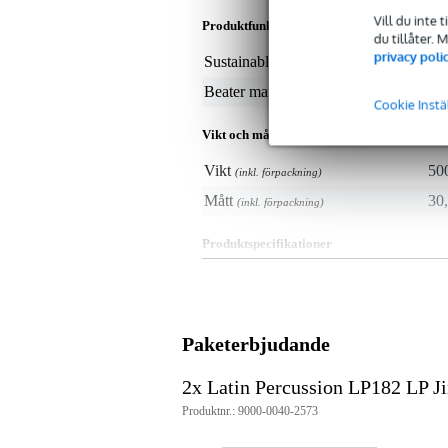
Vill du inte 
Produktfunktioner
du tillåter.
privacy poli
Sustainable product
not
Beater material
oth
Cookie Instä
Vikt och mått inkluderar förpackning
Vikt
50
(inkl. förpackning)
Mått
30,
(inkl. förpackning)
Produktspecifikationer
tamburinslagare
för fastsättning på bastrumspedal
passar även för LP Fusheki Brac
försedd med 1/4" stång för fasts
Paketerbjudande
klart och ljust ljud
mycket hållbar
6 par mässingsjinglar med gropa
2x Latin Percussion LP182 LP J
Produktnr.: 9000-0040-2573