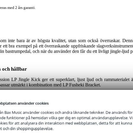
eras med 2 års garanti.
som inte bara är av högsta kvalitet, utan som också överraskar. Denn
r ett bra exempel på ett överraskande uppfriskande slagverksinstrument
n bastrumpedal, och när du använder den får du ett livligt jingle-ljud p
s och hållbar
sion LP Jingle Kick ger ett superklart, ljust ljud och rammaterialet ä
k passar utmärkt i kombination med LP Fusheki Bracket.
 produkten
bplatsen använder cookies
mpel på hur Jingle Kick kan användas. Dessa material ingår inte.
n Bax Music använder cookies och andra liknande tekniker. De används för 
e funktioner på hemsidan vilka ger dig en optimal användarupplevelse. Vi s
ies för att analysera din interaktion med webbplatsen, detta för att kunna
et och din shoppingupplevelse.