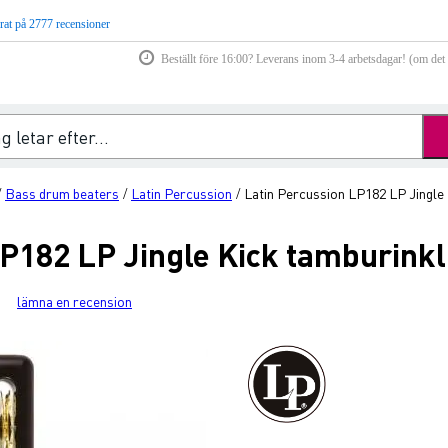
rat på 2777 recensioner
Beställt före 16:00? Leverans inom 3-4 arbetsdagar! (om det f
Bass drum beaters
Latin Percussion
Latin Percussion LP182 LP Jingle
/
/
/
LP182 LP Jingle Kick tamburink
lämna en recension