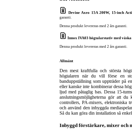
Devine Axeo 15A 200W, 15-inch Acti
garanti.
Denna produkt levereras med 2 års garanti.
Innox IVA03 högtalarstativ med väska 
Denna produkt levereras med 2 års garanti.
Allmänt
Den mest kraftfulla och största hög
högtalaren när du vill förse en s
banduppställning som uppträder på en
eller kanske inte kombinerar dessa högt
ljud med påtaglig bas. Dessa 15-tums
anslutningsmöjligheterna gör att du 
controllers, PA-mixers, elektroniska t
och använd den inbyggda mediaspelaren
Så du kan göra din installation så enke
Inbyggd förstärkare, mixer och 