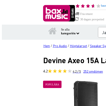
base
Fria returer
30 dagars provperiod
Se alla
kategoriën
Hem
Pro Audio
Högtalarset
Speaker Sy
/
/
/
Devine Axeo 15A L
4.2
4,2 / 5
252
omdömen
POPULÄRA