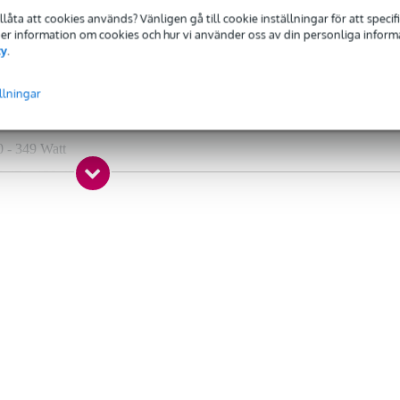
tillåta att cookies används? Vänligen gå till cookie inställningar för att speci
 Mer information om cookies och hur vi använder oss av din personliga informat
 den aktiva fullregisterhögtalaren Devine Axeo 15A, levererar inte bar
cy
.
n högkvalitativt ljud och en flexibel uppsättning anslutningsmöjligheter.
llningar
 specified
0 - 349 Watt
0 dB - 129 dB
 tum
tum
s
uetooth, SD-kort
lanced mix out (TRS jack)
alanced stereo line in (TRS mini-jack), balanced line in (TRS jack),
lanced line in (XLR), microphone input (XLR)