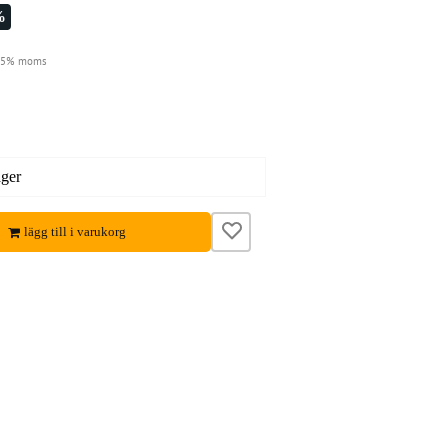
%
 25% moms
ager
lägg till i varukorg