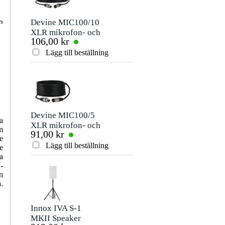
Devine MIC100/10
Devine DM 10
rs
XLR mikrofon- och
dynamisk mikrofon
106,00 kr
203,00 kr
signalkabel 10
meter
Lägg till beställning
Lägg till beställn
Devine MIC100/5
Devine
a
XLR mikrofon- och
MIC500N/20 XLR-
m
91,00 kr
480,00 kr
signalkabel 5 meter
mikrofon- och
e
signalkabel med
Lägg till beställning
Lägg till beställn
e
Neutrik-kontakter
a
20 meter
-
n
.
Innox IVA S-1
Innox IVA07
MKII Speaker
stativdel 35mm