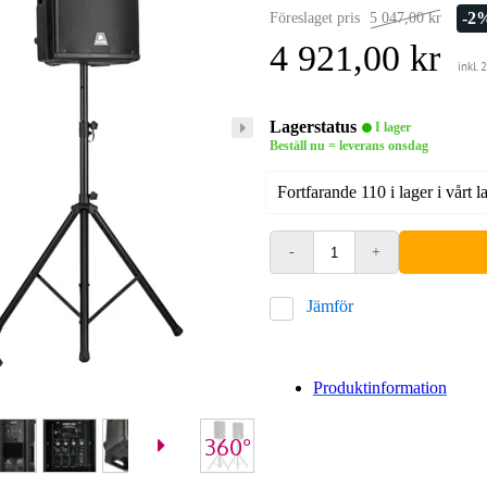
-2
Föreslaget pris
5 047,00 kr
4 921,00 kr
inkl.
Lagerstatus
I lager
Beställ nu = leverans onsdag
Fortfarande 110 i lager i vårt l
-
+
Jämför
Produktinformation