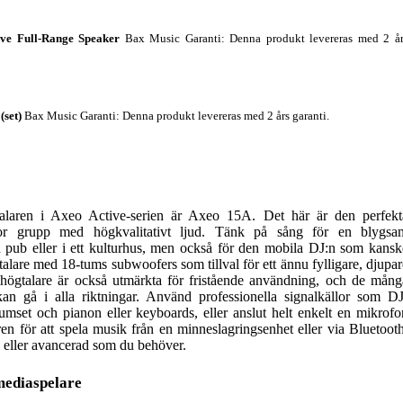
ve Full-Range Speaker
Bax Music Garanti
: Denna produkt levereras med 2 å
(set)
Bax Music Garanti
: Denna produkt levereras med 2 års garanti.
talaren i Axeo Active-serien är Axeo 15A. Det här är den perfekt
tor grupp med högkvalitativt ljud. Tänk på sång för en blygsa
 pub eller i ett kulturhus, men också för den mobila DJ:n som kansk
alare med 18-tums subwoofers som tillval för ett ännu fylligare, djupar
högtalare är också utmärkta för fristående användning, och de mång
kan gå i alla riktningar. Använd professionella signalkällor som DJ
rumset och pianon eller keyboards, eller anslut helt enkelt en mikrofo
 för att spela musik från en minneslagringsenhet eller via Bluetooth
l eller avancerad som du behöver.
mediaspelare