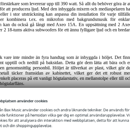
stärkare som levererar upp till 390 watt. Så allt du behöver göra är at
a för att producera ljud. Med den inbyggda mixern och mediaspelaren ha
ller i stor utsträckning kan anpassa din installation för varje tillfälle
 eller kombinera t.ex. en mikrofon med bakgrundsmusik för enklar
sion kan du också gå långt med Axeo 15A. En uppsättning med 2 Axe
 2 18-tums aktiva subwoofers för ett ännu fylligare ljud och en bredar
ck vare inte mindre än fyra handtag som är inbyggda i höljet. Det finn
t upptill och nedtill på baksidan. Detta gör dem lätta att bära och e
n genomsnittlig personbil. Höljet är tillverkat av plast, vilket gör de
metall täcker framsidan av kabinettet, vilket ger det ett robust me
elt placeras på ett vanligt högtalarstativ, en mellanstolpe eller till oc
högtalarfläns.
bplatsen använder cookies
n Bax Music använder cookies och andra liknande tekniker. De används för 
e funktioner på hemsidan vilka ger dig en optimal användarupplevelse. Vi s
ies för att analysera din interaktion med webbplatsen, detta för att kunna
et och din shoppingupplevelse.
W, 15-inch Active Full-Range Speaker