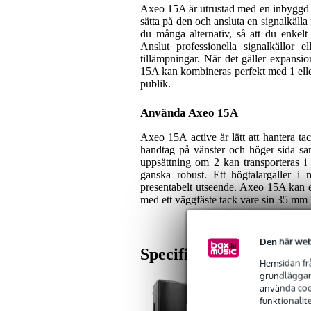
Axeo 15A är utrustad med en inbyggd för
sätta på den och ansluta en signalkäll
du många alternativ, så att du enkelt e
Anslut professionella signalkällor
tillämpningar. När det gäller expan
15A kan kombineras perfekt med 1 eller
publik.
Använda Axeo 15A
Axeo 15A active är lätt att hantera ta
handtag på vänster och höger sida sam
uppsättning om 2 kan transporteras i e
ganska robust. Ett högtalargaller i 
presentabelt utseende. Axeo 15A kan enk
med ett väggfäste tack vare sin 35 mm 
Den här web
Specifikationer
Hemsidan frå
grundläggand
använda cook
funktionalit
2x Devine Axeo 15A 200