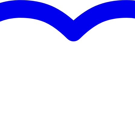
 2
ne
 - 59 Hz
 - 19,9 kHz
 DSP
a
stic
mm stand flange
 kg
,8 kg
0 x 48,0 x 44,0 cm