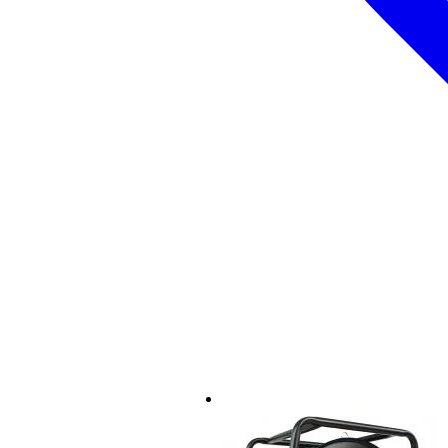
Produktspecifikationer
kompakt aktiv PA-högtalare
anslutningar och mixer:
CH1: balanserad 3-polig
CH1: mic/line-omkopplare
CH2: balanserad 3-polig
CH2: mic/line-omkopplare
CH3: 3,5 mm TRS mini-ja
CH3: volymkontroll AUX 
master-volymkontroll me
2-bands tonkontroll (+/10
balanserad 3-polig XLR-m
Mediaspelare:
SD-kortingång t.b.v. minn
USB-ingång för minnesen
stödjer trådlös Bluetooth
menydisplay: visar status
menyknappar: bläddra i med
högtalarelement:
12-tums woofer
1-tums kompressionseleme
frekvensområde: 55 Hz - 19 kH