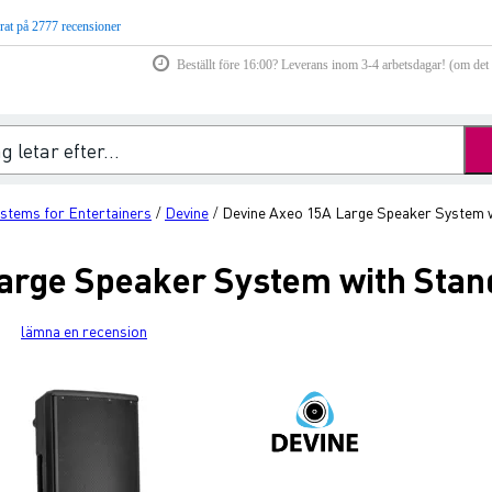
rat på 2777 recensioner
Beställt före 16:00? Leverans inom 3-4 arbetsdagar! (om det f
stems for Entertainers
Devine
Devine Axeo 15A Large Speaker System w
/
/
arge Speaker System with Stand
lämna en recension