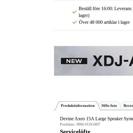
Beställ före 16:00: Leverans
lager)
Över 48 000 artiklar i lager
Produktinformation
360o foto
Rece
Devine Axeo 15A Large Speaker System
Produktnr.:
9000-0129-6697
Servicelöfte