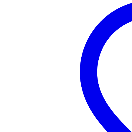
Mikrofoningång
ja,
Total guitar/bass inputs
no
Total line inputs
2
Utgång för passiv högtalare
nej
Minimal frekvens
50
Maximal frekvens
19
DSP
no
Inbyggd EQ
j
Lämpad som monitor
nej
Speaker cabinet material
pla
Mounting points
35
Vikt per högtalare
13
Vikt och mått inkluderar förpackning
Vikt
15
(inkl. förpackning)
Mått
78,
(inkl. förpackning)