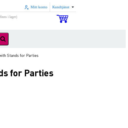
Mitt konto
Kundtjänst
inns i lager)
ith Stands for Parties
s for Parties