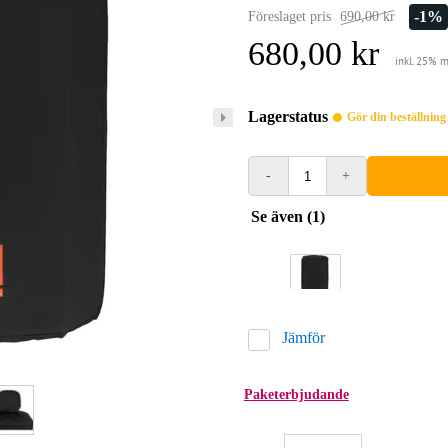
-1%
Föreslaget pris
690,00 kr
680,00 kr
inkl. 25% 
Lagerstatus
Gör din beställnin
-
+
Se även (1)
Jämför
Paketerbjudande