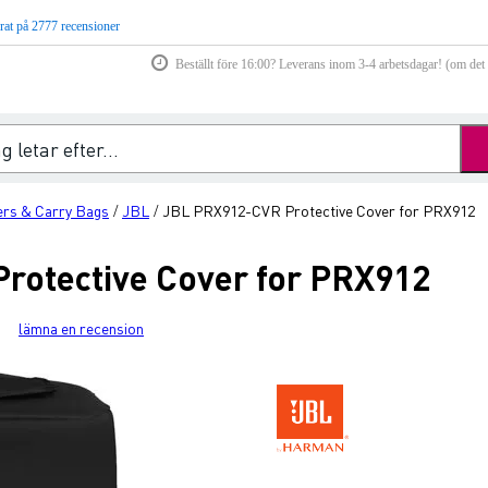
rat på 2777 recensioner
Beställt före 16:00? Leverans inom 3-4 arbetsdagar! (om det f
rs & Carry Bags
JBL
JBL PRX912-CVR Protective Cover for PRX912
/
/
rotective Cover for PRX912
lämna en recension