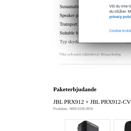
Vill du inte 
Sustainable product
not
du tillåter.
Speaker protection type
12 
privacy poli
Transport
ha
Cookie Instä
Suitable for during use
no
Typ skydd
co
Vikt och mått inkluderar förpackning
Vikt
7,3
(inkl. förpackning)
Mått
65,
(inkl. förpackning)
Produktspecifikationer
Paketerbjudande
vattenavvisande, slitstarkt ytter
mjukt innermaterial i 210D pol
JBL PRX912 + JBL PRX912-C
utskärning på övre handtaget m
Produktnr.: 9000-0106-9856
yttermått: 30,5 x 33,0 x 49,5 c
invändiga mått: 27,9 x 31,8 x 
vikt: 0,5 kg