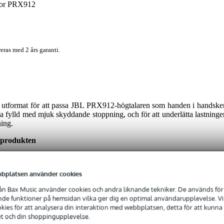
for PRX912
eras med 2 års garanti.
utformat för att passa JBL PRX912-högtalaren som handen i handske
da fylld med mjuk skyddande stoppning, och för att underlätta lastninge
ning.
 produkten
n och ingår inte i skyddsfodralet.
bplatsen använder cookies
n Bax Music använder cookies och andra liknande tekniker. De används för 
e funktioner på hemsidan vilka ger dig en optimal användarupplevelse. Vi s
ies för att analysera din interaktion med webbplatsen, detta för att kunna
et och din shoppingupplevelse.