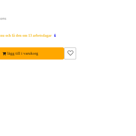
moms
g nu och få den om 13 arbetsdagar
lägg till i varukorg