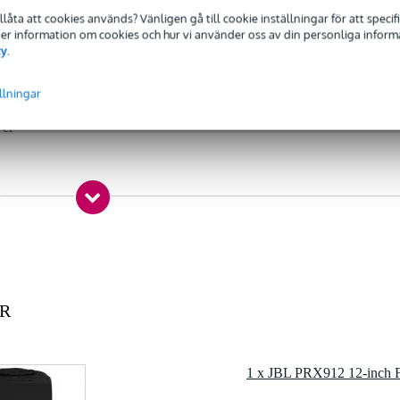
tillåta att cookies används? Vänligen gå till cookie inställningar för att speci
 specified
 Mer information om cookies och hur vi använder oss av din personliga informat
inch speaker (specific brand/type)
cy
.
ndtag
llningar
ver
 kg
0 x 41,0 x 20,0 cm
material i 600-D nylon
yester med skyddande vaddering
VR
ed kardborreknäppning
m (LxBxH)
47,0 cm (LxBxH)
1 x JBL PRX912 12-inch F