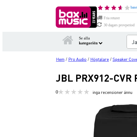
base
Fria returer
30 dagars provperiod
Se alla
kategoriën
Hem
Pro Audio
Högtalare
Speaker Cove
/
/
/
JBL PRX912-CVR P
0
inga recensioner ännu