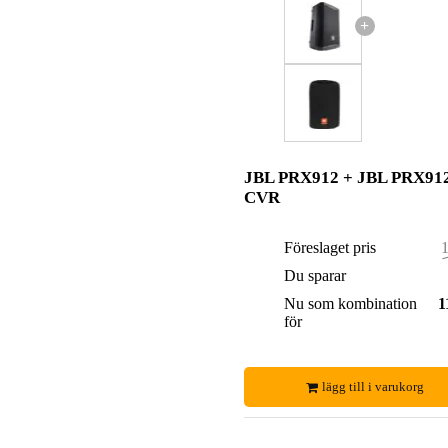
+
JBL PRX912 + JBL PRX91
CVR
Föreslaget pris
1
Du sparar
Nu som kombination
1
för
lägg till i varukorg