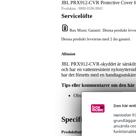
JBL PRX912-CVR Protective Cover 
Produktnr.:
9000-0106-9843
Servicelöfte
Bax Music Garanti
: Denna produkt lever
Denna produkt levereras med 2 års garanti.
Allmänt
JBL PRX912-CVR-skyddet är särskilt 
och har en vattenresistent nylonyttersi
har det försetts med en handtagsutskär
Tips eller kommentarer om den här
Obs: Högtalaren är en illustratio
Den här web
Hemsidan frå
Specifikationer
grundläggand
använda cook
funktionalit
Produktfunktioner