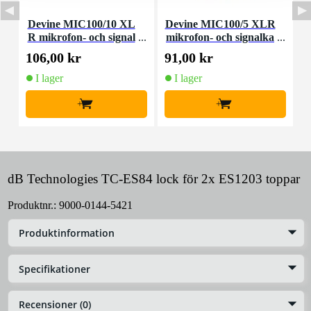
Devine MIC100/10 XL
Devine MIC100/5 XLR
R mikrofon- och signal
mikrofon- och signalka
kabel 10 meter
bel 5 meter
106,00 kr
91,00 kr
2
I lager
I lager
+
+
dB Technologies TC-ES84 lock för 2x ES1203 toppar
Produktnr.:
9000-0144-5421
Produktinformation
Specifikationer
Recensioner (0)