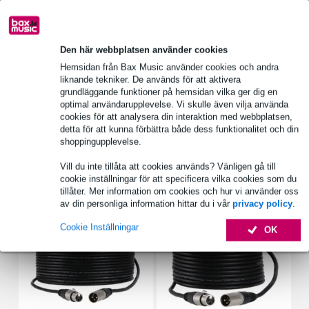
1 250 ledande varumärken
Den här webbplatsen använder cookies
Produktinformation
Hemsidan från Bax Music använder cookies och andra
liknande tekniker. De används för att aktivera
dB Technologies TC ES84-skydd för 2x ES1203-toppar
grundläggande funktioner på hemsidan vilka ger dig en
endast lämplig för 2x dB Technologies ES1203-toppar
optimal användarupplevelse. Vi skulle även vilja använda
cookies för att analysera din interaktion med webbplatsen,
med utskärningar för handtag
detta för att kunna förbättra både dess funktionalitet och din
Fullständiga specifikationer
shoppingupplevelse.
Vill du inte tillåta att cookies används? Vänligen gå till
cookie inställningar för att specificera vilka cookies som du
Tillbehör (19)
tillåter. Mer information om cookies och hur vi använder oss
av din personliga information hittar du i vår
privacy policy
.
Cookie Inställningar
OK