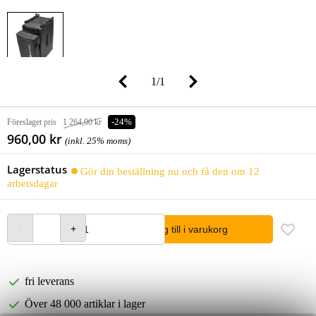
1
/
1
Föreslaget pris
1 264,00 kr
-24%
960,00 kr
(inkl. 25% moms)
Lagerstatus
Gör din beställning nu och få den om 12
arbetsdagar
lägg till i varukorg
fri leverans
Över 48 000 artiklar i lager