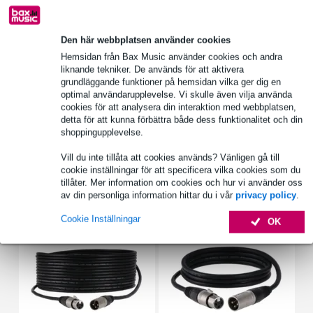
1 250 ledande varumärken
Den här webbplatsen använder cookies
Hemsidan från Bax Music använder cookies och andra
Produktinformation
liknande tekniker. De används för att aktivera
grundläggande funktioner på hemsidan vilka ger dig en
DAP-skyddskåpa för NRG-12S och NRG-12SA
optimal användarupplevelse. Vi skulle även vilja använda
vadderat
cookies för att analysera din interaktion med webbplatsen,
detta för att kunna förbättra både dess funktionalitet och din
material: 5 mm tjockt, vattenavvisande Codura
shoppingupplevelse.
Fullständiga specifikationer
Vill du inte tillåta att cookies används? Vänligen gå till
cookie inställningar för att specificera vilka cookies som du
tillåter. Mer information om cookies och hur vi använder oss
Tillbehör (22)
av din personliga information hittar du i vår
privacy policy
.
Cookie Inställningar
OK