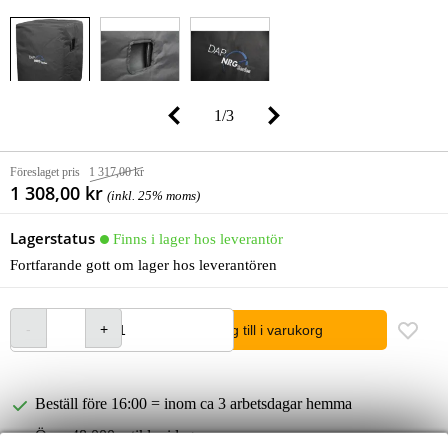
1
/
3
Föreslaget pris
1 317,00 kr
1 308,00 kr
(inkl. 25% moms)
Lagerstatus
Finns i lager hos leverantör
Fortfarande gott om lager hos leverantören
lägg till i varukorg
Beställ före 16:00 = inom ca 3 arbetsdagar hemma
Över 48 000 artiklar i lager