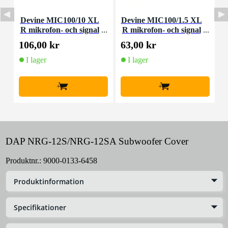
Devine MIC100/10 XL
Devine MIC100/1.5 XL
D
R mikrofon- och signal
R mikrofon- och signal
m
kabel 10 meter
kabel 1,5 meter
106,00 kr
63,00 kr
9
I lager
I lager
+
+
DAP NRG-12S/NRG-12SA Subwoofer Cover
Produktnr.:
9000-0133-6458
Produktinformation
Specifikationer