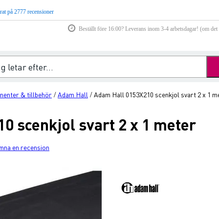
rat på 2777 recensioner
Beställt före 16:00? Leverans inom 3-4 arbetsdagar! (om det f
enter & tillbehör
Adam Hall
Adam Hall 0153X210 scenkjol svart 2 x 1 m
/
/
0 scenkjol svart 2 x 1 meter
mna en recension