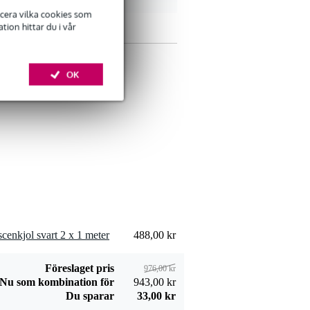
ficera vilka cookies som
ion hittar du i vår
OK
enkjol svart 2 x 1 meter
488,00 kr
Föreslaget pris
976,00 kr
Nu som kombination för
943,00 kr
Du sparar
33,00 kr