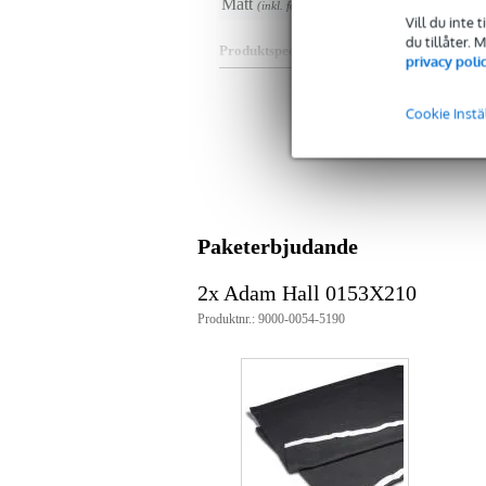
Mått
51,
(inkl. förpackning)
Vill du inte 
du tillåter.
Produktspecifikationer
privacy poli
scenkjol
material: 100% bomull (flanell)
Cookie Instä
ogenomskinlig
5 cm fåll
försedd med insydd kardborre
kardborreband medföljer för att 
färg: svart
mått: 2 x 1 meter
vikt: 300 g/m³
Paketerbjudande
vikt: 0,58 kg
brandhämmande B1
2x Adam Hall 0153X210
Produktnr.: 9000-0054-5190