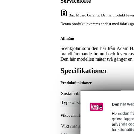
Servicelöfte
Bax Music Garanti
: Denna produkt lever
Denna produkt levereras endast med fabriksga
Allmänt
Scenkjolar som den här från Adam Hall
brandhämmande bomull och levereras f
Den här modellen mäter två gånger en 
Specifikationer
Produktfunktioner
Sustainable product
not
Type of stage accessory
cur
Den här web
Hemsidan frå
Vikt och mått inkluderar förpackning
grundläggand
använda cook
Vikt
80
(inkl. förpackning)
funktionalit