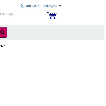
Mitt konto
Kundtjänst
inns i lager)
eter