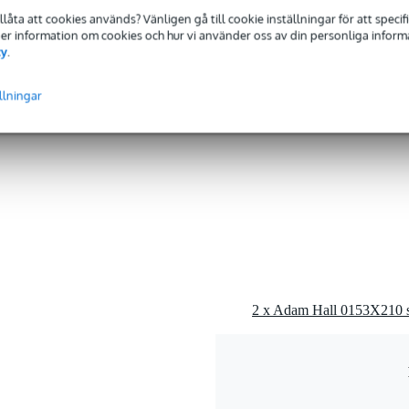
0 x 33,5 x 3,0 cm
tillåta att cookies används? Vänligen gå till cookie inställningar för att speci
 Mer information om cookies och hur vi använder oss av din personliga informat
cy
.
llningar
fästa på scenen
2 x Adam Hall 0153X210 sc