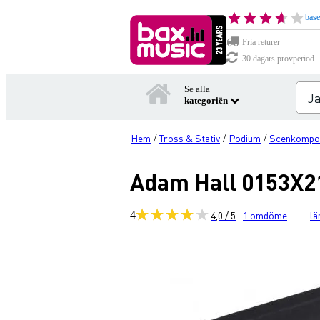
base
Fria returer
30 dagars provperiod
Se alla
kategoriën
Hem
Tross & Stativ
Podium
Scenkompon
/
/
/
Adam Hall 0153X21
4
4,0 / 5
1
omdöme
lä