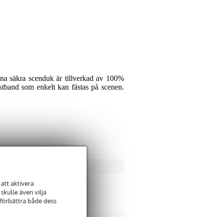
Smeknamn
Recensioner fr
Betyg
Översätt alla recensioner 
Kommentar
enna säkra scenduk är tillverkad av 100%
stband som enkelt kan fästas på scenen.
Ed Broeren
27 decemb
4
Skrev följande om
Adam H
Skicka
Mooi product maar belach
Översätt denna recension 
att aktivera
kulle även vilja
 förbättra både dess