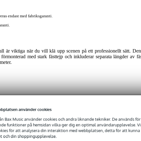
eras endast med fabriksgaranti.
ranti.
 är viktiga när du vill klä upp scenen på ett professionellt sätt. D
örmonterad med stark fästtejp och inkluderar separata längder av fä
meter.
 specified
tain
bplatsen använder cookies
n Bax Music använder cookies och andra liknande tekniker. De används för 
e funktioner på hemsidan vilka ger dig en optimal användarupplevelse. Vi s
ies för att analysera din interaktion med webbplatsen, detta för att kunna
0 gr
et och din shoppingupplevelse.