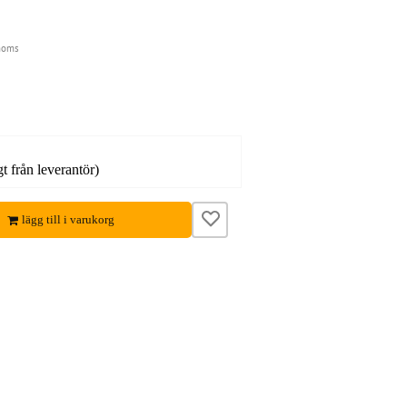
moms
gt från leverantör)
lägg till i varukorg