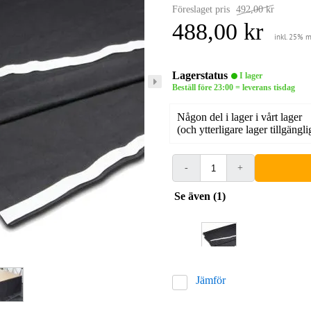
Föreslaget pris
492,00 kr
488,00 kr
inkl. 25% 
Lagerstatus
I lager
Beställ före 23:00 = leverans tisdag
Någon del i lager i vårt lager
(och ytterligare lager tillgängli
-
+
Se även (1)
Jämför