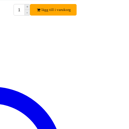
+
lägg till i varukorg
-