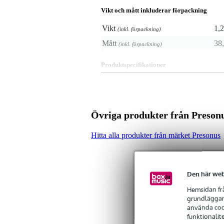
Vikt och mått inkluderar förpackning
Vikt
1,2
(inkl. förpackning)
Mått
38,
(inkl. förpackning)
Produktspecifikationer
rackmonteringssats lämplig fö
inklusive monteringsmaterial
Övriga produkter från Preson
Hitta alla produkter från märket Presonus
Den här web
Hemsidan frå
grundläggand
använda cook
funktionalit