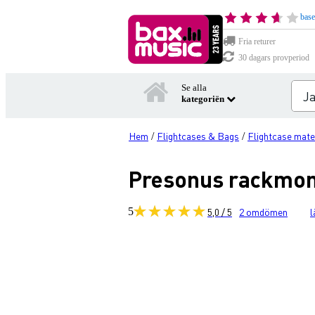
base
Fria returer
30 dagars provperiod
Se alla
kategoriën
Hem
Flightcases & Bags
Flightcase mate
/
/
Presonus rackmont
5
5,0 / 5
2
omdömen
l