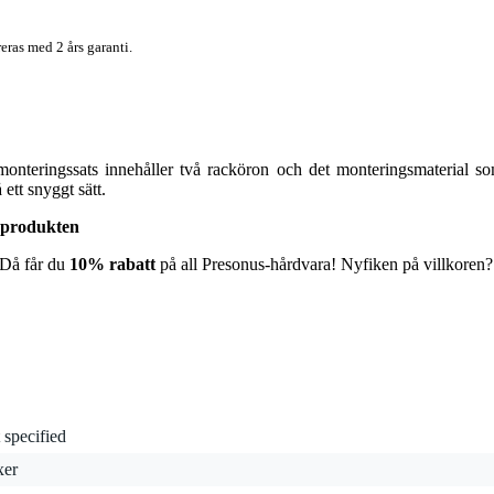
eras med 2 års garanti.
ingssats innehåller två racköron och det monteringsmaterial som 
tt snyggt sätt.
 produkten
? Då får du
10% rabatt
på all Presonus-hårdvara! Nyfiken på villkoren?
 specified
xer