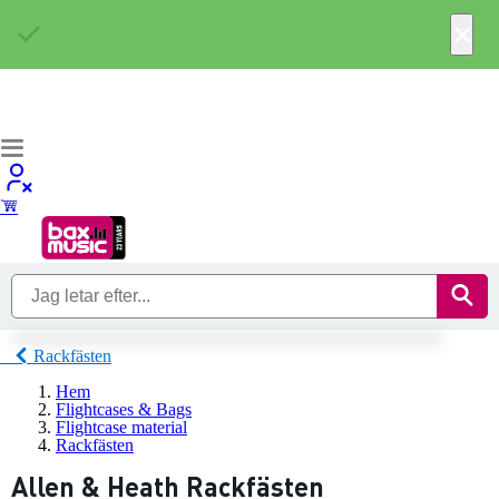
×
Rackfästen
Hem
Flightcases & Bags
Flightcase material
Rackfästen
Allen & Heath Rackfästen