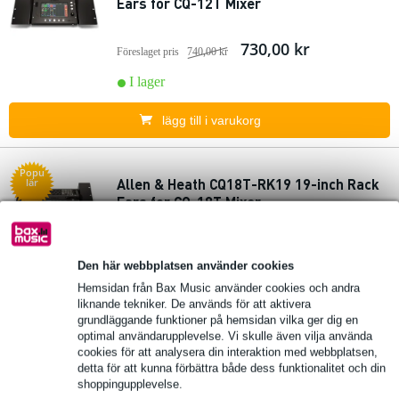
Ears for CQ-12T Mixer
730,00 kr
Föreslaget pris
740,00 kr
I lager
lägg till i varukorg
Popu
Allen & Heath CQ18T-RK19 19-inch Rack
lär
Ears for CQ-18T Mixer
730,00 kr
Föreslaget pris
740,00 kr
Den här webbplatsen använder cookies
I lager
Hemsidan från Bax Music använder cookies och andra
liknande tekniker. De används för att aktivera
lägg till i varukorg
grundläggande funktioner på hemsidan vilka ger dig en
optimal användarupplevelse. Vi skulle även vilja använda
cookies för att analysera din interaktion med webbplatsen,
detta för att kunna förbättra både dess funktionalitet och din
Allen & Heath DX012 rackmontering
shoppingupplevelse.