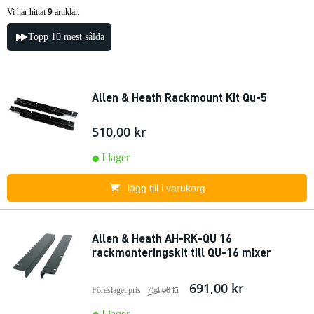
9
Vi har hittat
artiklar.
Topp 10 mest sålda
Allen & Heath Rackmount Kit Qu-5
510,00 kr
I lager
lägg till i varukorg
Allen & Heath AH-RK-QU 16
rackmonteringskit till QU-16 mixer
691,00 kr
Föreslaget pris
754,00 kr
I lager