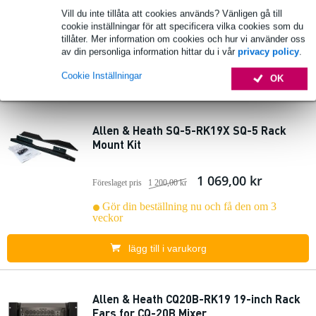
Vill du inte tillåta att cookies används? Vänligen gå till
1 031,00 kr
Föreslaget pris
1 040,00 kr
cookie inställningar för att specificera vilka cookies som du
tillåter. Mer information om cookies och hur vi använder oss
I lager
av din personliga information hittar du i vår
privacy policy
.
Cookie Inställningar
OK
lägg till i varukorg
Allen & Heath SQ-5-RK19X SQ-5 Rack
Mount Kit
1 069,00 kr
Föreslaget pris
1 200,00 kr
Gör din beställning nu och få den om 3
veckor
lägg till i varukorg
Allen & Heath CQ20B-RK19 19-inch Rack
Ears for CQ-20B Mixer