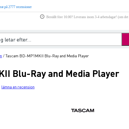
rat på 2777 recensioner
Beställt före 16:00? Leverans inom 3-4 arbetsdagar! (om det f
m
Tascam BD-MP1MKII Blu-Ray and Media Player
/
I Blu-Ray and Media Player
lämna en recension