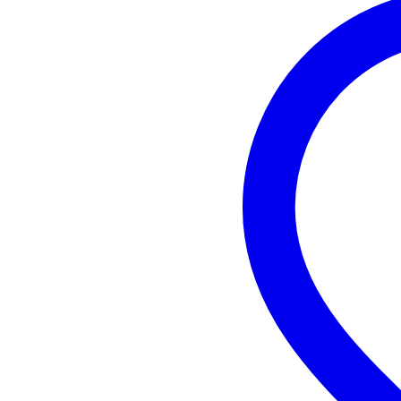
CD: CD-DA, CD-R, CD
SD: SD-kort med upp till
filformat som stöd
USB: USB-minne (masslagr
filformat som stöd
filformat som stöds:
video: 3GP, ASF, AVI
ljud: AAC, APE, FLAC
stillbilder: JPEG, GIF, P
undertexter: SUB, ASS,
Ljudupplösning:
BD/DVD/USB/SD: 44,1/48
CD: 44,1/48 kHz @ 16/24
MP3/WMA: 32/44,1/48 kH
MP3 bithastighet: 1
WMA bithastighet: 
video:
upplösning: Auto, 480i/5
bildförhållanden: 16:9 Fu
Färgsystem: NTSC, PAL, M
HDMI-färgrymd: RGB PC-
analoga ljudingångar: XLR-3, 
digitala utgångar:
HDMI-utgång: 19-polig 
koaxial ljudutgång: RCA