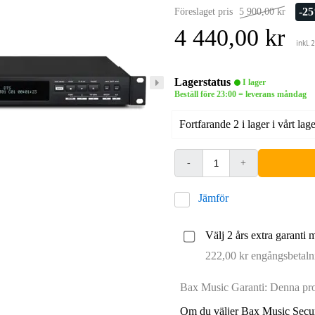
-2
Föreslaget pris
5 900,00 kr
4 440,00 kr
inkl.
Lagerstatus
I lager
Beställ före 23:00 = leverans måndag
Fortfarande 2 i lager i vårt lage
-
+
Jämför
Välj 2 års extra garanti 
222,00 kr engångsbetaln
Bax Music Garanti: Denna prod
Om du väljer Bax Music Secur