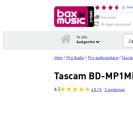
base
Fria returer
30 dagars provperiod
Se alla
kategoriën
Hem
Pro Audio
Pro audiospelare
Tasca
/
/
/
Tascam BD-MP1MKI
4.5
4,5 / 5
2
omdömen