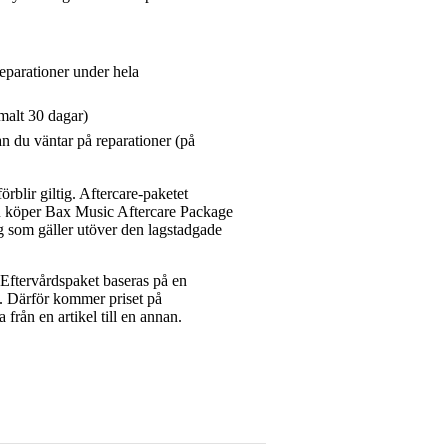
reparationer under hela
malt 30 dagar)
n du väntar på reparationer (på
rblir giltig. Aftercare-paketet
du köper Bax Music Aftercare Package
g som gäller utöver den lagstadgade
ftervårdspaket baseras på en
et. Därför kommer priset på
a från en artikel till en annan.