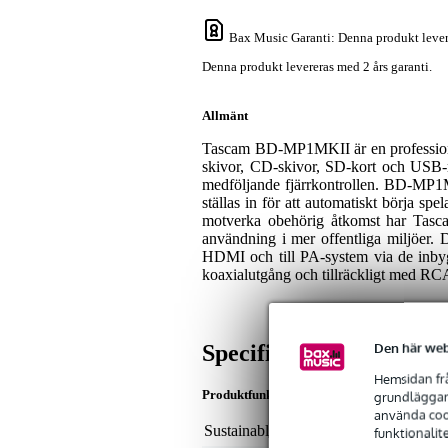
Bax Music Garanti
: Denna produkt lever
Denna produkt levereras med 2 års garanti.
Allmänt
Tascam BD-MP1MKII är en professionel
skivor, CD-skivor, SD-kort och USB
medföljande fjärrkontrollen. BD-MP1
ställas in för att automatiskt börja spel
motverka obehörig åtkomst har Tascam
användning i mer offentliga miljöer. D
HDMI och till PA-system via de inbyg
koaxialutgång och tillräckligt med RCA
Den här web
Specifikationer
Hemsidan frå
Produktfunktioner
grundläggand
använda cook
Sustainable product
not
funktionalit