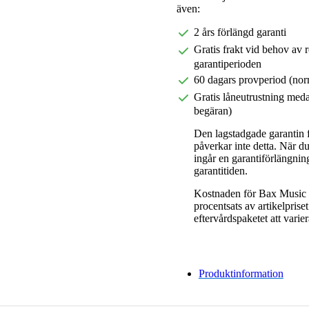
även:
2 års förlängd garanti
Gratis frakt vid behov av 
garantiperioden
60 dagars provperiod (nor
Gratis låneutrustning meda
begäran)
Den lagstadgade garantin fö
påverkar inte detta. När 
ingår en garantiförlängnin
garantitiden.
Kostnaden för Bax Music E
procentsats av artikelpris
eftervårdspaketet att varier
Produktinformation