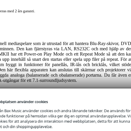
eras med 2 års garanti.
l mediaspelare som är utrustad för att hantera Blu-Ray-skivor, DVD
-minnen. Den kan fjärrstyras via LAN, RS232C och med hjälp av de
MKII har ett Power-on Play Mode och ett Repeat Mode så att den ka
a upp innehåll så snart den startas eller spela upp filer på repeat. För a
 byggt in funktioner för panellås, IR-lås och bricklås, vilket stöde
en här flexibla apparaten kan anslutas till skärmar och projektorer vi
gda analoga (balanserade och obalanserade) portarna. Du får även e
-utgångar för ett 7.1-surroundljudsystem.
bplatsen använder cookies
n Bax Music använder cookies och andra liknande tekniker. De används för 
e funktioner på hemsidan vilka ger dig en optimal användarupplevelse. Vi s
ies för att analysera din interaktion med webbplatsen, detta för att kunna
 specified
et och din shoppingupplevelse.