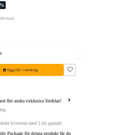
5%
 25% moms
r
lägg till i varukorg
med fler andra exklusiva fördelar!
ing
ukt levereras med 2 års garanti.
ity Package för denna produkt får du