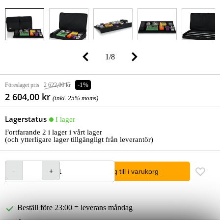
1
/
8
Föreslaget pris
2 622,00 kr
-1%
2 604,00 kr
(inkl. 25% moms)
Lagerstatus
I lager
Fortfarande 2 i lager i vårt lager
(och ytterligare lager tillgängligt från leverantör)
lägg till i varukorg
Beställ före 23:00 = leverans måndag