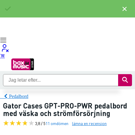
×
Pedalbord
Gator Cases GPT-PRO-PWR pedalbord
med väska och strömförsörjning
3,8 / 5
11 omdömen
lämna en recension