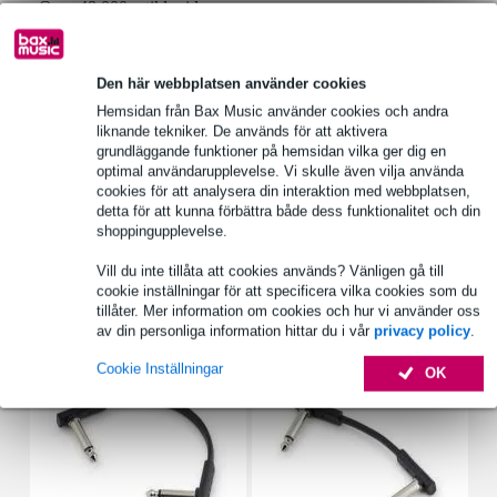
Över 48 000 artiklar i lager
1 250 ledande varumärken
Den här webbplatsen använder cookies
Hemsidan från Bax Music använder cookies och andra
Produktinformation
liknande tekniker. De används för att aktivera
grundläggande funktioner på hemsidan vilka ger dig en
professionell pedalboard med bärväska
optimal användarupplevelse. Vi skulle även vilja använda
pedalbordet är försett med ett praktiskt handtag
cookies för att analysera din interaktion med webbplatsen,
detta för att kunna förbättra både dess funktionalitet och din
speciella utskärningar för att dra strömkablar undertill
shoppingupplevelse.
Fullständiga specifikationer
Vill du inte tillåta att cookies används? Vänligen gå till
cookie inställningar för att specificera vilka cookies som du
tillåter. Mer information om cookies och hur vi använder oss
Tillbehör (110)
av din personliga information hittar du i vår
privacy policy
.
Cookie Inställningar
OK