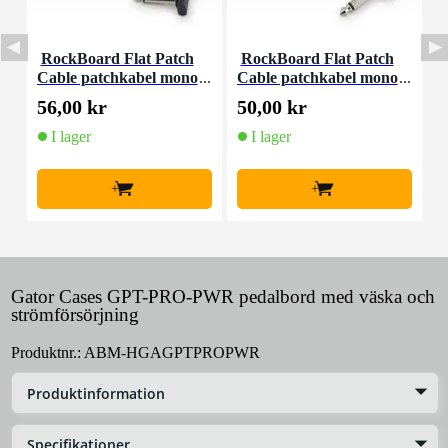
RockBoard Flat Patch
RockBoard Flat Patch
Cable patchkabel mono
Cable patchkabel mono
C
jack haaks 10 cm
jack haaks 5 cm
56,00 kr
50,00 kr
5
I lager
I lager
+
+
Gator Cases GPT-PRO-PWR pedalbord med väska och
strömförsörjning
Produktnr.:
ABM-HGAGPTPROPWR
Produktinformation
Specifikationer