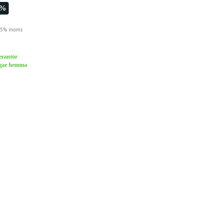
2%
 25% moms
verantör
dagar hemma