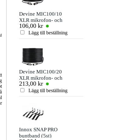
Devine MIC100/10
Devine SPE25/3
XLR mikrofon- och
högtalarkabel 2x
106,00 kr
208,00 kr
signalkabel 10
2,5mm 3 meter
meter
Lägg till beställning
Lägg till beställn
ed
Devine MIC100/20
Innox IVA07
t
XLR mikrofon- och
stativdel 35mm
g
213,00 kr
203,00 kr
signalkabel 20
t
meter
Lägg till beställning
Lägg till beställn
å
l
r
Innox SNAP PRO
Konig & Meyer
buntband (5st)
21366