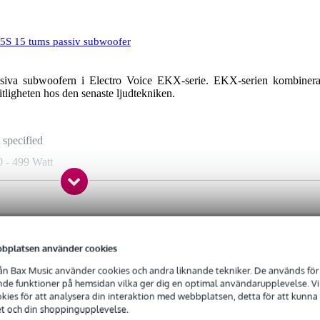
5S 15 tums passiv subwoofer
iva subwoofern i Electro Voice EKX-serie. EKX-serien kombinera
itligheten hos den senaste ljudtekniken.
 specified
0 - 499 Watt
00 - 3000 Watt
0 dB - 139 dB
 - 49 Hz
-Voice
0 Hz
bplatsen använder cookies
Ohm
n Bax Music använder cookies och andra liknande tekniker. De används för 
oice
e funktioner på hemsidan vilka ger dig en optimal användarupplevelse. Vi s
 tum
ies för att analysera din interaktion med webbplatsen, detta för att kunna
et och din shoppingupplevelse.
 dB