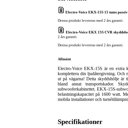
Electro-Voice EKX-15S 15 tums passiv
Denna produkt levereras med 2 års garanti.
Electro-Voice EKX 15S CVR skyddsf
2 års garanti.
Denna produkt levereras med 2 års garanti.
Allmänt
Electro-Voice EKX-15S är en extra ko
komplettera din ljudåtergivning. Och
ut på vägarna! Detta skyddshölje är 
bland annat transportskador. Sk
subwooferkabinettet. EKX-15S-subwo
belastningskapacitet på 1600 watt. M
mobila installationer och turnétillämpn
Specifikationer