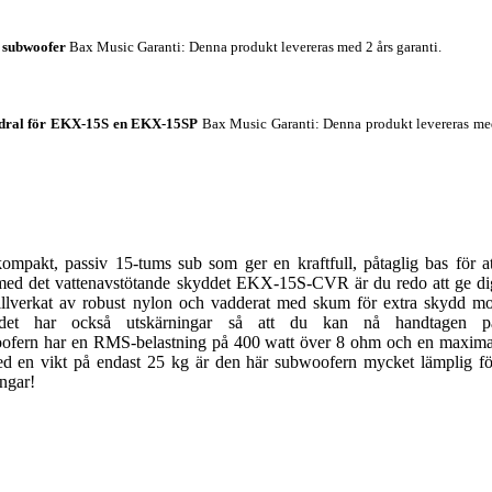
 subwoofer
Bax Music Garanti
: Denna produkt levereras med 2 års garanti.
odral för EKX-15S en EKX-15SP
Bax Music Garanti
: Denna produkt levereras m
mpakt, passiv 15-tums sub som ger en kraftfull, påtaglig bas för at
 med det vattenavstötande skyddet EKX-15S-CVR är du redo att ge di
tillverkat av robust nylon och vadderat med skum för extra skydd mo
yddet har också utskärningar så att du kan nå handtagen p
ofern har en RMS-belastning på 400 watt över 8 ohm och en maxima
ed en vikt på endast 25 kg är den här subwoofern mycket lämplig fö
ingar!