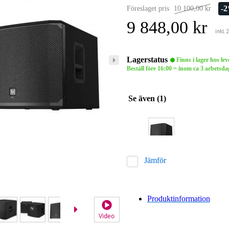
-
Föreslaget pris
10 100,00 kr
9 848,00 kr
inkl.
Lagerstatus
Finns i lager hos le
Beställ före 16:00 = inom ca 3 arbets
Se även (1)
Jämför
Produktinformation
Video
Video 2