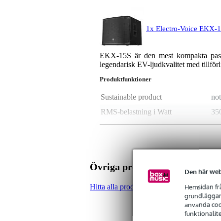
1x Electro-Voice EKX-1
EKX-15S är den mest kompakta pass
legendarisk EV-ljudkvalitet med tillförl
Produktfunktioner
Sustainable product
not
RMS-belastning i Watt
35
Toppbelastning i Watt
15
Maximal SPL
13
Minimal frekvens
40
Övriga produkter från Electro
Maximal subwoofer frekvens
30
Den här web
Nominellt motstånd
8 
Hemsidan frå
Hitta alla produkter från märket Electro-V
grundläggand
Diameter woofer
15
använda cook
funktionalit
Känslighet
95