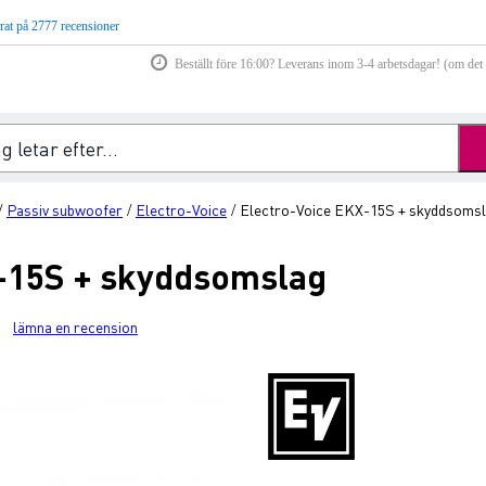
rat på 2777 recensioner
Beställt före 16:00? Leverans inom 3-4 arbetsdagar! (om det f
Passiv subwoofer
Electro-Voice
Electro-Voice EKX-15S + skyddsoms
/
/
/
X-15S + skyddsomslag
lämna en recension