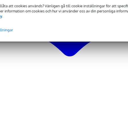
tillåta att cookies används? Vänligen gå till cookie inställningar för att speci
 Mer information om cookies och hur vi använder oss av din personliga informat
a
cy
.
llningar
 kg
od
king speaker
,9 kg
5 x 57,5 x 52,0 cm
 grader
 grader
ood med EVcoat