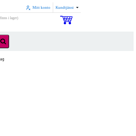
Mitt konto
Kundtjänst
inns i lager)
lag