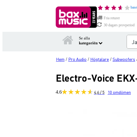
base
Fria returer
30 dagars provperiod
Se alla
kategoriën
Hem
Pro Audio
Högtalare
Subwoofers
/
/
/
Electro-Voice EK
4.6
4,6 / 5
10
omdömen