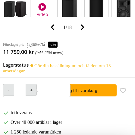
Video
1
/
18
Föreslaget pris
12 060,00 kr
-2%
11 759,00 kr
(inkl. 25% moms)
Lagerstatus
Gör din beställning nu och få den om 13
arbetsdagar
lägg till i varukorg
fri leverans
Över 48 000 artiklar i lager
1 250 ledande varumärken