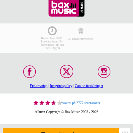
Beställ före 16:00:
30 dagars provperiod
Leverans inom 3-4
arbetsdagar (om det
finns i lager)
Friskrivning
|
Integritetspolicy
|
Cookie-inställningar
baserat på 2777 recensioner
Allmän Copyright © Bax Music 2003 - 2026