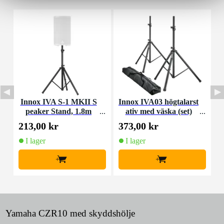
Innox IVA S-1 MKII S
Innox IVA03 högtalarst
I
peaker Stand, 1.8m
ativ med väska (set)
213,00 kr
373,00 kr
8
I lager
I lager
+
+
Yamaha CZR10 med skyddshölje