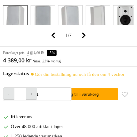
1
/
7
Föreslaget pris
4 611,00 kr
-5%
4 389,00 kr
(inkl. 25% moms)
Lagerstatus
Gör din beställning nu och få den om 4 veckor
lägg till i varukorg
fri leverans
Över 48 000 artiklar i lager
1 250 ledande varumärken