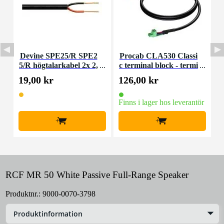
Devine SPE25/R SPE2
Procab CLA530 Classi
P
5/R högtalarkabel 2x 2,
c terminal block - termi
c
5 mm2 per meter
nal block 2-polig 2m
19,00 kr
126,00 kr
1
Finns i lager hos leverantör
F
+
+
RCF MR 50 White Passive Full-Range Speaker
Produktnr.:
9000-0070-3798
Produktinformation