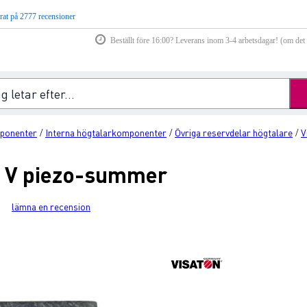
rat på 2777 recensioner
Beställt före 16:00? Leverans inom 3-4 arbetsdagar! (om det f
ponenter
Interna högtalarkomponenter
Övriga reservdelar högtalare
V
/
/
/
 5 V piezo-summer
lämna en recension