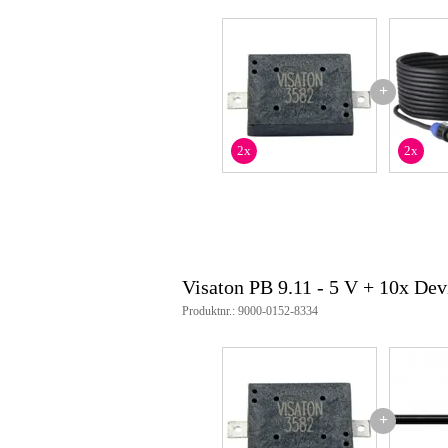
+
2x
2x
Visaton PB 9.11 - 5 V + 10x De
Produktnr.: 9000-0152-8334
+