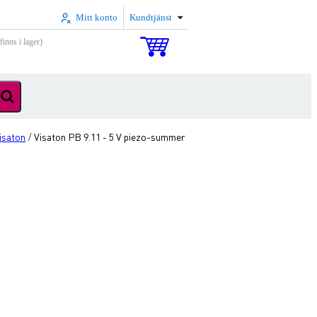
Mitt konto
Kundtjänst
inns i lager)
isaton
Visaton PB 9.11 - 5 V piezo-summer
/