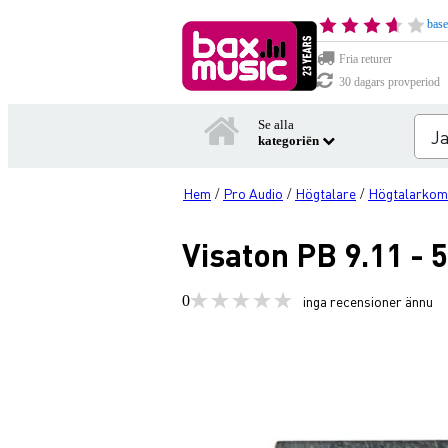
base
Fria returer
30 dagars provperiod
Se alla
kategoriën
Hem
Pro Audio
Högtalare
Högtalarkom
/
/
/
Visaton PB 9.11 -
0
inga recensioner ännu