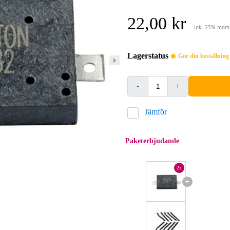
22,00 kr
inkl. 25% mom
Lagerstatus
Gör din beställnin
-
+
Jämför
Paketerbjudande
2x
+