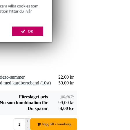
ficera vilka cookies som
ion hittar du i vår
Devine SPE25/10
högtalarkabel
309,00 kr
OK
2x2,5 mm2 10
meter
Lägg till beställning
Devine JACS/10
 piezo-summer
22,00 kr
signalkabel stereo
d med kardborreband (10st)
59,00 kr
106,00 kr
jack-jack 10 meter
Lägg till beställning
Föreslaget pris
103,00 kr
Nu som kombination för
99,00 kr
Du sparar
4,00 kr
+
lägg till i varukorg
-
Devine SPE25/R