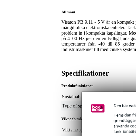
Allmänt
Visaton PB 9.11 - 5 V är en kompakt 
mängd olika elektroniska enheter. Tac
problem in i kompakta kapslingar. Med
på 4100 Hz ger den en tydlig ljudsign
temperaturer från -40 till 85 grade
industrimaskiner till medicinska syste
Specifikationer
Produktfunktioner
Sustainable product
not
Den här web
Type of speaker part
el
Hemsidan frå
Vikt och mått inkluderar förpackning
grundläggand
använda cook
Vikt
50 
(inkl. förpackning)
funktionalit