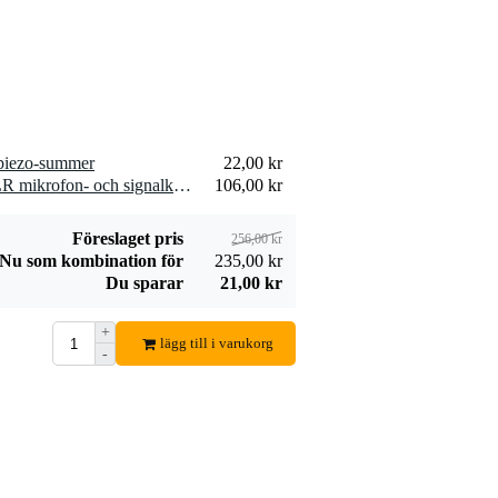
SPE25/R
19,00 kr
högtalarkabel 2x
2,5 mm2 per meter
Lägg till beställning
 piezo-summer
22,00 kr
2 x Devine MIC100/10 XLR mikrofon- och signalkabel 10 meter
106,00 kr
Föreslaget pris
256,00 kr
Nu som kombination för
235,00 kr
Du sparar
21,00 kr
+
lägg till i varukorg
-