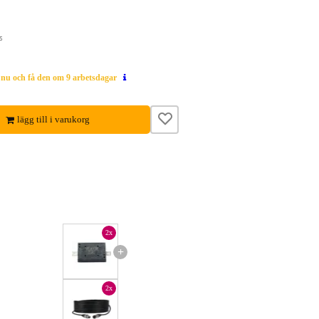
s
g nu och få den om 9 arbetsdagar
lägg till i varukorg
2x
+
2x