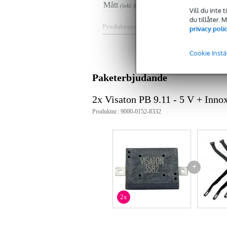
Mått
12,
(inkl. förpackning)
Vill du inte 
du tillåter.
Produktspecifikationer
privacy poli
teknik: piezoelektrisk
mått_mm: 9 x 11 mm
Cookie Instä
fs: 4100 Hz
vikt_kg: 0,0002 kg
Paketerbjudande
anslutningar: lödfogar
spänning: 5 Vp-p (1 - 25 Vp-p; 
optimal temperatur: -40 - 85 °C
2x Visaton PB 9.11 - 5 V + Inno
Produktnr.: 9000-0152-8332
+
2x