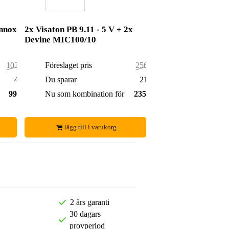
Innox
2x Visaton PB 9.11 - 5 V + 2x
Devine MIC100/10
103,00 kr
Föreslaget pris
256,00 kr
4,00 kr
Du sparar
21,00 kr
99,00 kr
Nu som kombination för
235,00 kr
lägg till i varukorg
2 års garanti
30 dagars
provperiod