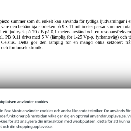
piezo-summer som du enkelt kan använda för tydliga ljudvarningar i e
k vare den behändiga storleken på 9 x 11 millimeter passar summern uta
 ett ljudtryck på 70 dB på 0,1 meters avstånd och en resonansfrekven
al. PB 9.11 drivs med 5 V (lämplig för 1-25 Vp-p, fyrkantsvåg) och tå
r Celsius. Detta gör den lämplig för en mängd olika sektorer: frå
m och fordonselektronik.
 specified
bplatsen använder cookies
ectronic component
n Bax Music använder cookies och andra liknande tekniker. De används för 
e funktioner på hemsidan vilka ger dig en optimal användarupplevelse. Vi s
ies för att analysera din interaktion med webbplatsen, detta för att kunna
gr
et och din shoppingupplevelse.