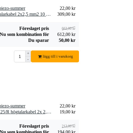
 piezo-summer
22,00 kr
2 x Devine SPE25/10 högtalarkabel 2x2,5 mm2 10 meter
309,00 kr
Föreslaget pris
662,00 kr
Nu som kombination för
612,00 kr
Du sparar
50,00 kr
+
lägg till i varukorg
-
 piezo-summer
22,00 kr
10 x Devine SPE25/R SPE25/R högtalarkabel 2x 2,5 mm2 per meter
19,00 kr
Föreslaget pris
212,00 kr
Nu som kombination för
194,00 kr