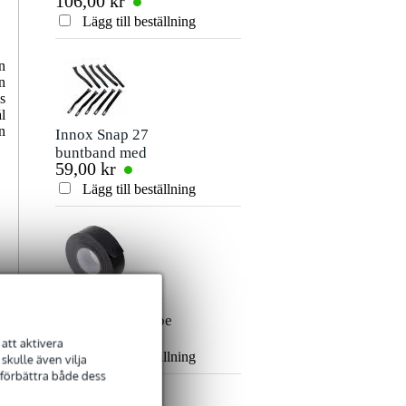
106,00 kr
80,00 kr
signalkabel 10
mm jack
Betyg
meter
stereokabel 5m
Lägg till beställning
Lägg till beställn
Kommentar
n
n
s
l
n
Innox Snap 27
buntband med
59,00 kr
kardborreband
(10st)
Lägg till beställning
Skicka
Innox ETA GAF-
01-BK Gaffa Tape
101,00 kr
50 mm x 50 m svart
att aktivera
Lägg till beställning
kulle även vilja
 förbättra både dess