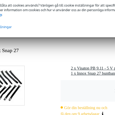
0 x 12,0 x 0,5 cm
tillåta att cookies används? Vänligen gå till cookie inställningar för att speci
 Mer information om cookies och hur vi använder oss av din personliga informat
cy
.
llningar
fyrkantig våg)
x Snap 27
2 x Visaton PB 9.11 - 5 V
1 x Innox Snap 27 buntban
Gör din beställning nu och
få den om 9 arbetsdagar