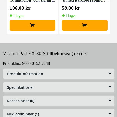
R mikrofon- och signal
d med kardborreband
K
kabel 10 meter
(10st)
106,00 kr
59,00 kr
1
I lager
I lager
+
+
Visaton Pad EX 80 S tillbehörsväg exciter
Produktnr.:
9000-0152-7248
Produktinformation
Specifikationer
Recensioner (0)
Nedladdningar (1)