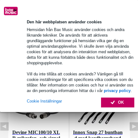
Produktinformation
Varumärke: Visaton, 3M
Den här webbplatsen använder cookies
artikelnummer: 4559
Hemsidan från Bax Music använder cookies och andra
liknande tekniker. De används för att aktivera
Typ: 3M GPH 060
grundläggande funktioner på hemsidan vilka ger dig en
optimal användarupplevelse. Vi skulle även vilja använda
Fullständiga specifikationer
cookies för att analysera din interaktion med webbplatsen,
detta för att kunna förbättra både dess funktionalitet och din
shoppingupplevelse.
Tillbehör (7)
Vill du inte tillåta att cookies används? Vänligen gå till
cookie inställningar för att specificera vilka cookies som du
tillåter. Mer information om cookies och hur vi använder oss
av din personliga information hittar du i vår
privacy policy
.
Cookie Inställningar
OK
Devine MIC100/10 XL
Innox Snap 27 buntban