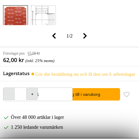
1
/
2
Föreslaget pris
63,00 kr
62,00 kr
(inkl. 25% moms)
Lagerstatus
Gör din beställning nu och få den om 6 arbetsdagar
lägg till i varukorg
Över 48 000 artiklar i lager
1 250 ledande varumärken