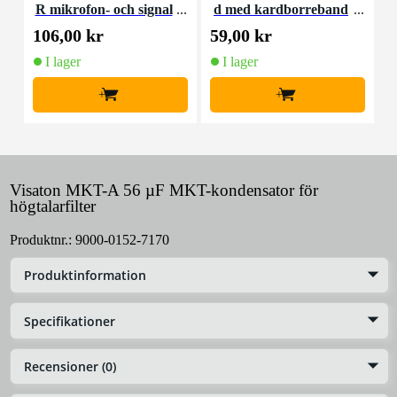
R mikrofon- och signal
d med kardborreband
K
kabel 10 meter
(10st)
106,00 kr
59,00 kr
1
I lager
I lager
+
+
Visaton MKT-A 56 µF MKT-kondensator för
högtalarfilter
Produktnr.:
9000-0152-7170
Produktinformation
Specifikationer
Recensioner (0)