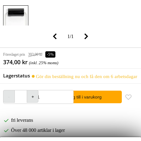
1
/
1
Föreslaget pris
393,00 kr
-5%
374,00 kr
(inkl. 25% moms)
Lagerstatus
Gör din beställning nu och få den om 6 arbetsdagar
lägg till i varukorg
fri leverans
Över 48 000 artiklar i lager
1 250 ledande varumärken