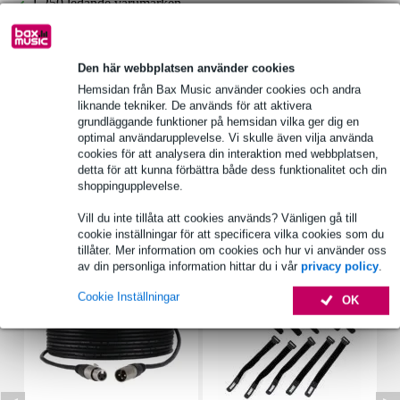
1 250 ledande varumärken
Produktinformation
Den här webbplatsen använder cookies
Hemsidan från Bax Music använder cookies och andra
applikation: passiva högtalarfilter / delningsfilter
liknande tekniker. De används för att aktivera
diameter: 10 mm
grundläggande funktioner på hemsidan vilka ger dig en
optimal användarupplevelse. Vi skulle även vilja använda
längd: 30 mm
cookies för att analysera din interaktion med webbplatsen,
detta för att kunna förbättra både dess funktionalitet och din
Fullständiga specifikationer
shoppingupplevelse.
Vill du inte tillåta att cookies används? Vänligen gå till
Tillbehör (7)
cookie inställningar för att specificera vilka cookies som du
tillåter. Mer information om cookies och hur vi använder oss
av din personliga information hittar du i vår
privacy policy
.
Cookie Inställningar
OK