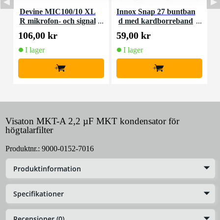
Devine MIC100/10 XL
Innox Snap 27 buntban
R mikrofon- och signal
d med kardborreband
K
kabel 10 meter
(10st)
106,00 kr
59,00 kr
1
I lager
I lager
+
+
Visaton MKT-A 2,2 µF MKT kondensator för
högtalarfilter
Produktnr.:
9000-0152-7016
Produktinformation
Specifikationer
Recensioner (0)