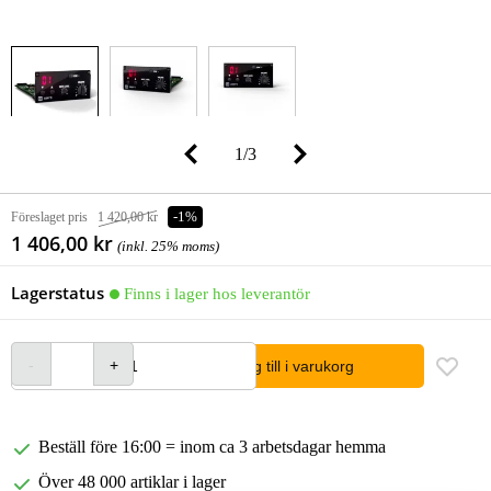
1
/
3
Föreslaget pris
1 420,00 kr
-1%
1 406,00 kr
(inkl. 25% moms)
Lagerstatus
Finns i lager hos leverantör
lägg till i varukorg
Beställ före 16:00 = inom ca 3 arbetsdagar hemma
Över 48 000 artiklar i lager