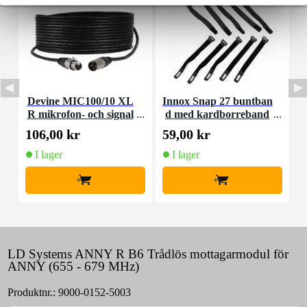
Devine MIC100/10 XL
Innox Snap 27 buntban
R mikrofon- och signal
d med kardborreband
K
kabel 10 meter
(10st)
106,00 kr
59,00 kr
1
I lager
I lager
+
+
LD Systems ANNY R B6 Trådlös mottagarmodul för
ANNY (655 - 679 MHz)
Produktnr.:
9000-0152-5003