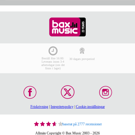
Beställ före 16:00:
30 dagars provperiod
Leverans inom 3-4
arbetsdagar (om det
finns i lager)
Friskrivning
|
Integritetspolicy
|
Cookie-inställningar
baserat på 2777 recensioner
Allmän Copyright © Bax Music 2003 - 2026