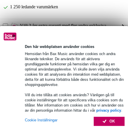
1 250 ledande varumärken
Välj 2 års extra garanti med fler andra exklusiva
fördelar!
70,30 kr engångsbetalning
Den här webbplatsen använder cookies
Produktinformation
Hemsidan från Bax Music använder cookies och andra
liknande tekniker. De används för att aktivera
produkttyp: mottagarmodul (radiomottagare) för anny®-högtalare
grundläggande funktioner på hemsidan vilka ger dig en
optimal användarupplevelse. Vi skulle även vilja använda
kompatibilitet: lämplig för eftermontering i alla ld-system anny®-
högtalare med fri plats för mottagarmodul
cookies för att analysera din interaktion med webbplatsen,
detta för att kunna förbättra både dess funktionalitet och din
trådlös teknik: radiosystem med fm-teknik
shoppingupplevelse.
Fullständiga specifikationer
Vill du inte tillåta att cookies används? Vänligen gå till
cookie inställningar för att specificera vilka cookies som du
tillåter. Mer information om cookies och hur vi använder oss
Tillbehör (6)
av din personliga information hittar du i vår
privacy policy
.
Cookie Inställningar
OK